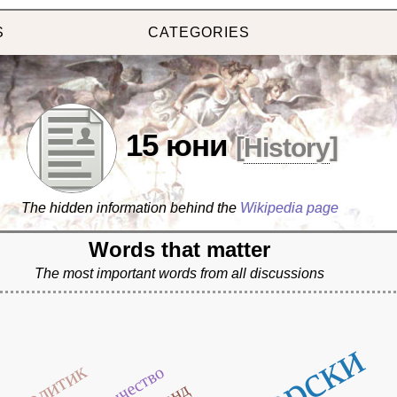
S
CATEGORIES
15 юни
[
History
]
The hidden information behind the
Wikipedia page
Words that matter
The most important words from all discussions
политик