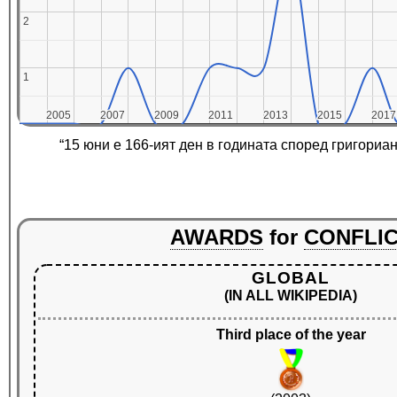
2
2
1
1
2005
2005
2007
2007
2009
2009
2011
2011
2013
2013
2015
2015
2017
2017
“15 юни е 166-ият ден в годината според григориа
AWARDS
for
CONFLI
GLOBAL
(IN ALL WIKIPEDIA)
Third place of the year