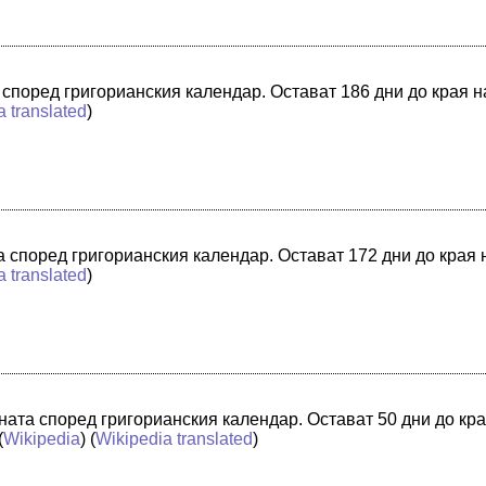
а според григорианския календар. Остават 186 дни до края 
a translated
)
та според григорианския календар. Остават 172 дни до края
a translated
)
ината според григорианския календар. Остават 50 дни до кра
(
Wikipedia
) (
Wikipedia translated
)