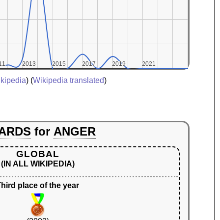
11
11
2013
2013
2015
2015
2017
2017
2019
2019
2021
2021
kipedia
) (
Wikipedia translated
)
ARDS
for
ANGER
GLOBAL
(IN ALL WIKIPEDIA)
hird place of the year