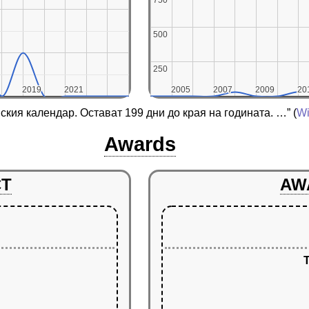
500
500
250
250
2019
2019
2021
2021
2005
2005
2007
2007
2009
2009
20
20
нския календар. Остават 199 дни до края на годината. …”
(
Wi
Awards
CT
AW
T