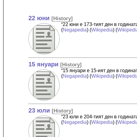
22 юни
[
History
]
“22 юни е 173-тият ден в година
(
Negapedia
) (
Wikipedia
) (
Wikipedi
15 януари
[
History
]
“15 януари е 15-ият ден в годин
(
Negapedia
) (
Wikipedia
) (
Wikipedi
23 юли
[
History
]
“23 юли е 204-тият ден в година
(
Negapedia
) (
Wikipedia
) (
Wikipedi