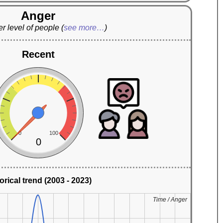
Anger
r level of people
(
see more…
)
Recent
0
100
0
orical trend (2003 - 2023)
Time / Anger
Time / Anger