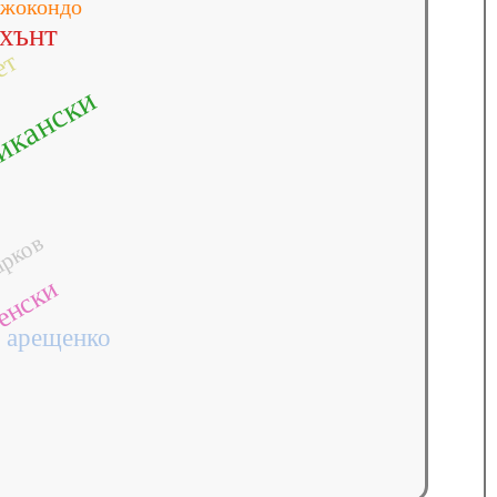
джокондо
хънт
ет
икански
рков
енски
арещенко