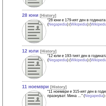
28 юни
[
History
]
“28 юни е 179-ият ден в годинат
(
Negapedia
) (
Wikipedia
) (
Wikipedi
12 юли
[
History
]
“12 юли е 193-тият ден в година
(
Negapedia
) (
Wikipedia
) (
Wikipedi
11 ноември
[
History
]
“11 ноември е 315-ият ден в год
празнуват: Мина …”
(
Negapedia
) 