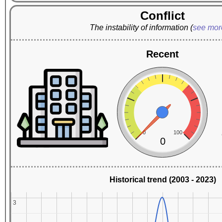
Conflict
The instability of information
(
see mo
Recent
0
100
0
Historical trend (2003 - 2023)
3
3