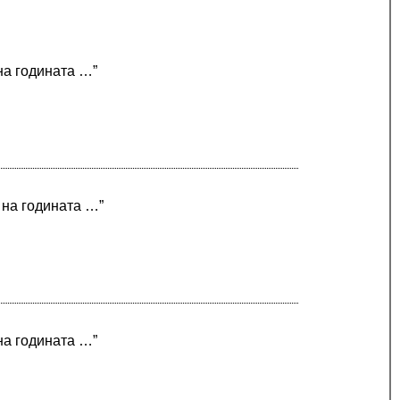
 на годината …”
 на годината …”
 на годината …”