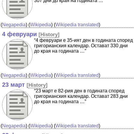
307 дни до края на годината …”
(
Negapedia
) (
Wikipedia
) (
Wikipedia translated
)
4 февруари
[
History
]
“4 февруари е 35-ият ден в годината според
григорианския календар. Остават 330 дни
до края на годината …”
(
Negapedia
) (
Wikipedia
) (
Wikipedia translated
)
23 март
[
History
]
“23 март е 82-рия ден в годината според
григорианския календар. Остават 283 дни
до края на годината …”
(
Negapedia
) (
Wikipedia
) (
Wikipedia translated
)