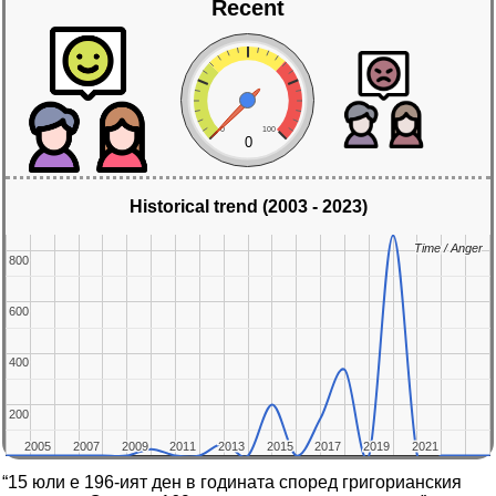
Recent
0
100
0
Historical trend (2003 - 2023)
Time / Anger
Time / Anger
800
800
600
600
400
400
200
200
2005
2005
2007
2007
2009
2009
2011
2011
2013
2013
2015
2015
2017
2017
2019
2019
2021
2021
“15 юли е 196-ият ден в годината според григорианския