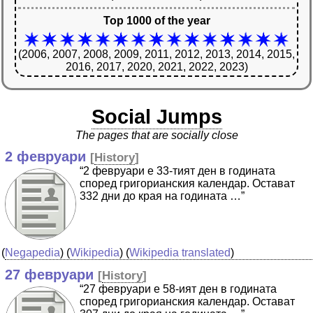
Top 1000 of the year
(2006, 2007, 2008, 2009, 2011, 2012, 2013, 2014, 2015,
2016, 2017, 2020, 2021, 2022, 2023)
Social Jumps
The pages that are socially close
2 февруари
[
History
]
“2 февруари е 33-тият ден в годината
според григорианския календар. Остават
332 дни до края на годината …”
(
Negapedia
) (
Wikipedia
) (
Wikipedia translated
)
27 февруари
[
History
]
“27 февруари е 58-ият ден в годината
според григорианския календар. Остават