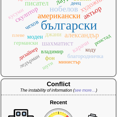
художник
писател
деец
актьор
нобелов
скулптор
кусуми
американски
български
чехов
александър
джани
плеве
ронстад
моден
карачи
шахматист
германски
дизайнер
коду
владимир
благородничка
ледърман
фон
министър
шути
Conflict
The instability of information
(
see more…
)
Recent