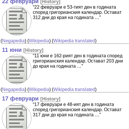
22 февруари
[
History
]
“22 февруари е 53-тият ден в годината
според григорианския календар. Остават
312 дни до края на годината …”
(
Negapedia
) (
Wikipedia
) (
Wikipedia translated
)
11 юни
[
History
]
“11 юни е 162-рият ден в годината според
григорианския календар. Остават 203 дни
до края на годината …”
(
Negapedia
) (
Wikipedia
) (
Wikipedia translated
)
17 февруари
[
History
]
“17 февруари е 48-ият ден в годината
според григорианския календар. Остават
317 дни до края на годината …”