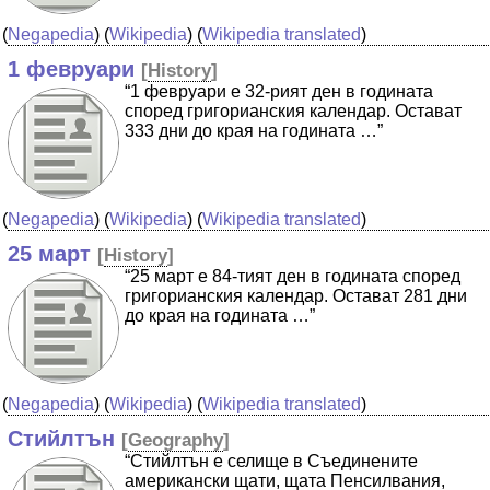
(
Negapedia
) (
Wikipedia
) (
Wikipedia translated
)
1 февруари
[
History
]
“1 февруари е 32-рият ден в годината
според григорианския календар. Остават
333 дни до края на годината …”
(
Negapedia
) (
Wikipedia
) (
Wikipedia translated
)
25 март
[
History
]
“25 март е 84-тият ден в годината според
григорианския календар. Остават 281 дни
до края на годината …”
(
Negapedia
) (
Wikipedia
) (
Wikipedia translated
)
Стийлтън
[
Geography
]
“Стийлтън е селище в Съединените
американски щати, щата Пенсилвания,