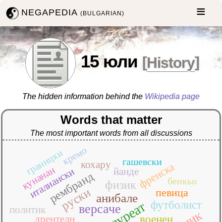
NEGAPEDIA
(BULGARIAN)
15 юли
[
History
]
The hidden information behind the
Wikipedia page
Words that matter
The most important words from all discussions
кремо
границки
гашевски
кохару
френска
кунанан
италиански
йанде
рембранд
бенкьо
физик
руски
певица
анибале
футболист
лауреат
версаче
политик
дрентелн
военен