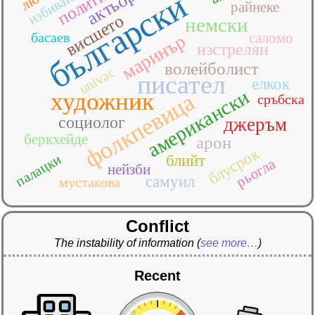
политик
избивания
актьор
български
райнеке
висшето
немски
басаев
саломо
маринър
изстрелян
волейболист
univac
писател
елкок
американски
художник
фолкпевица
сръбска
социолог
джеръм
беркхейде
арон
блусрок
палацки
блийт
рьогла
нейзби
самуил
мустакова
Conflict
The instability of information
(
see more…
)
Recent