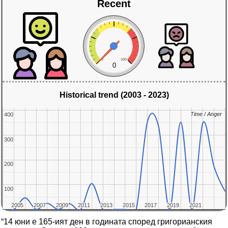
Recent
0
100
0
Historical trend (2003 - 2023)
Time / Anger
Time / Anger
400
400
300
300
200
200
100
100
2005
2005
2007
2007
2009
2009
2011
2011
2013
2013
2015
2015
2017
2017
2019
2019
2021
2021
“14 юни е 165-ият ден в годината според григорианския