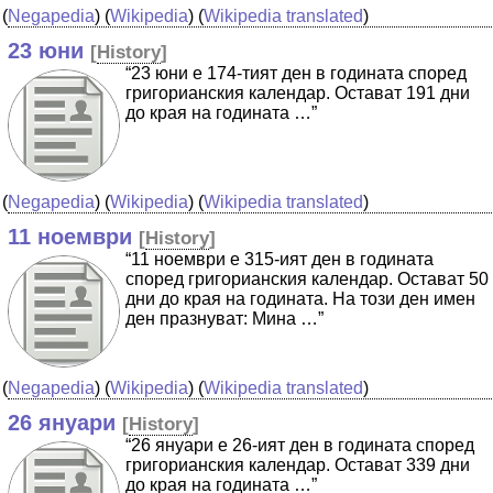
(
Negapedia
) (
Wikipedia
) (
Wikipedia translated
)
23 юни
[
History
]
“23 юни е 174-тият ден в годината според
григорианския календар. Остават 191 дни
до края на годината …”
(
Negapedia
) (
Wikipedia
) (
Wikipedia translated
)
11 ноември
[
History
]
“11 ноември е 315-ият ден в годината
според григорианския календар. Остават 50
дни до края на годината. На този ден имен
ден празнуват: Мина …”
(
Negapedia
) (
Wikipedia
) (
Wikipedia translated
)
26 януари
[
History
]
“26 януари е 26-ият ден в годината според
григорианския календар. Остават 339 дни
до края на годината …”