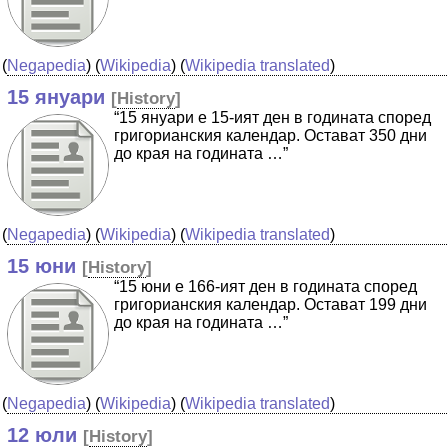
(
Negapedia
) (
Wikipedia
) (
Wikipedia translated
)
15 януари
[
History
]
“15 януари е 15-ият ден в годината според
григорианския календар. Остават 350 дни
до края на годината …”
(
Negapedia
) (
Wikipedia
) (
Wikipedia translated
)
15 юни
[
History
]
“15 юни е 166-ият ден в годината според
григорианския календар. Остават 199 дни
до края на годината …”
(
Negapedia
) (
Wikipedia
) (
Wikipedia translated
)
12 юли
[
History
]