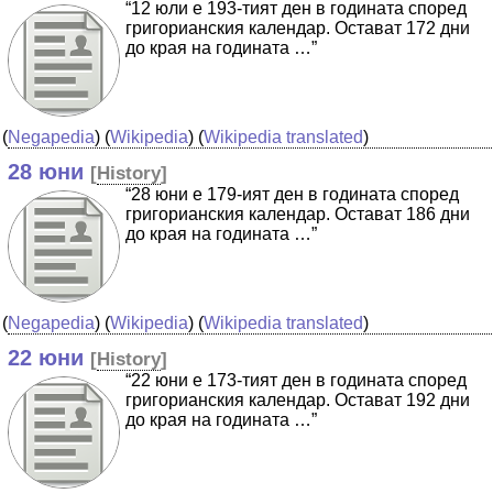
“12 юли е 193-тият ден в годината според
григорианския календар. Остават 172 дни
до края на годината …”
(
Negapedia
) (
Wikipedia
) (
Wikipedia translated
)
28 юни
[
History
]
“28 юни е 179-ият ден в годината според
григорианския календар. Остават 186 дни
до края на годината …”
(
Negapedia
) (
Wikipedia
) (
Wikipedia translated
)
22 юни
[
History
]
“22 юни е 173-тият ден в годината според
григорианския календар. Остават 192 дни
до края на годината …”