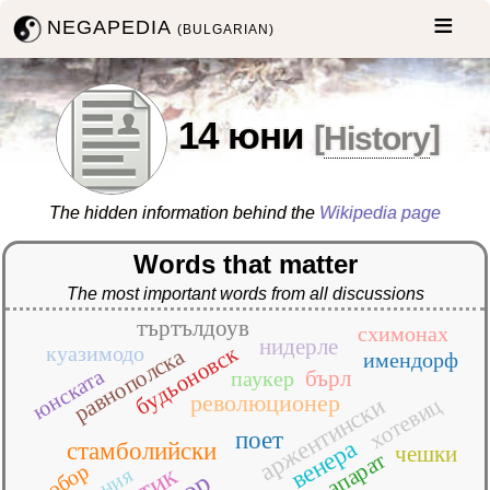
NEGAPEDIA
(BULGARIAN)
14 юни
[
History
]
The hidden information behind the
Wikipedia page
Words that matter
The most important words from all discussions
търтълдоув
схимонах
нидерле
будьоновск
куазимодо
равнополска
имендорф
юнската
бърл
паукер
революционер
хотевиц
аржентински
поет
венера
стамболийски
чешки
апарат
любор