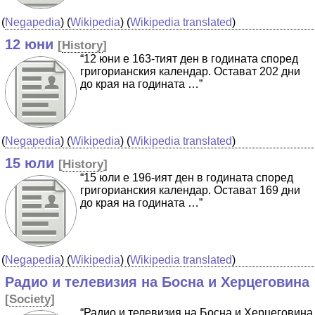
(
Negapedia
) (
Wikipedia
) (
Wikipedia translated
)
12 юни
[
History
]
“12 юни е 163-тият ден в годината според
григорианския календар. Остават 202 дни
до края на годината …”
(
Negapedia
) (
Wikipedia
) (
Wikipedia translated
)
15 юли
[
History
]
“15 юли е 196-ият ден в годината според
григорианския календар. Остават 169 дни
до края на годината …”
(
Negapedia
) (
Wikipedia
) (
Wikipedia translated
)
Радио и телевизия на Босна и Херцеговина
[
Society
]
“Радио и телевизия на Босна и Херцеговина