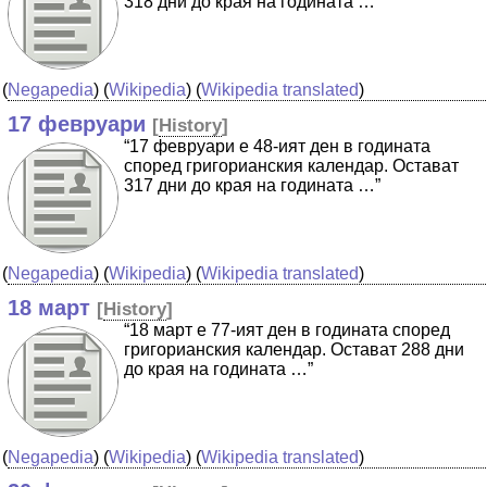
318 дни до края на годината …”
(
Negapedia
) (
Wikipedia
) (
Wikipedia translated
)
17 февруари
[
History
]
“17 февруари е 48-ият ден в годината
според григорианския календар. Остават
317 дни до края на годината …”
(
Negapedia
) (
Wikipedia
) (
Wikipedia translated
)
18 март
[
History
]
“18 март е 77-ият ден в годината според
григорианския календар. Остават 288 дни
до края на годината …”
(
Negapedia
) (
Wikipedia
) (
Wikipedia translated
)