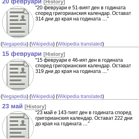
20 февруари
[
History
]
“20 февруари е 51-вият ден в годината
според григорианския календар. Остават
314 дни до края на годината …”
(
Negapedia
) (
Wikipedia
) (
Wikipedia translated
)
15 февруари
[
History
]
“15 февруари е 46-ият ден в годината
според григорианския календар. Остават
319 дни до края на годината …”
(
Negapedia
) (
Wikipedia
) (
Wikipedia translated
)
23 май
[
History
]
“23 май е 143-тият ден в годината според
григорианския календар. Остават 222 дни
до края на годината …”