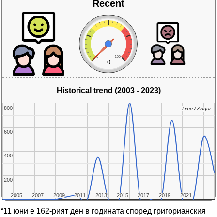
Recent
0
100
0
Historical trend (2003 - 2023)
800
800
Time / Anger
Time / Anger
600
600
400
400
200
200
2005
2005
2007
2007
2009
2009
2011
2011
2013
2013
2015
2015
2017
2017
2019
2019
2021
2021
“11 юни е 162-рият ден в годината според григорианския