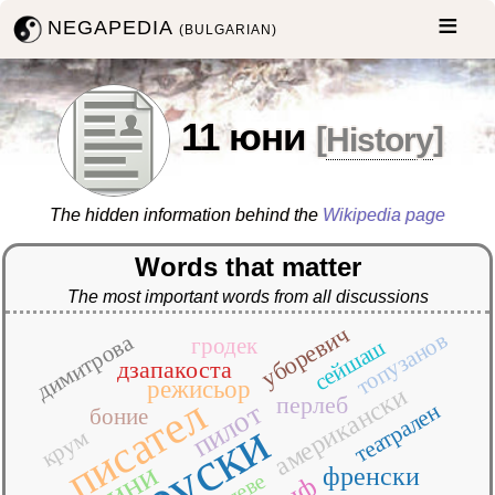
NEGAPEDIA
(BULGARIAN)
11 юни
[
History
]
The hidden information behind the
Wikipedia page
Words that matter
The most important words from all discussions
уборевич
топузанов
димитрова
гродек
сейшаш
дзапакоста
режисьор
американски
писател
перлеб
пилот
театрален
боние
руски
крум
френски
плеве