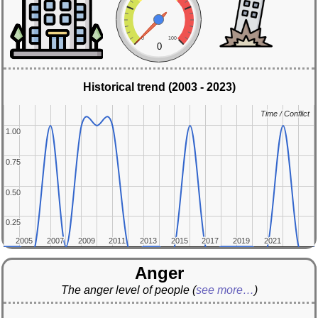
0
100
0
Historical trend (2003 - 2023)
Time / Conflict
Time / Conflict
1.00
1.00
0.75
0.75
0.50
0.50
0.25
0.25
2005
2005
2007
2007
2009
2009
2011
2011
2013
2013
2015
2015
2017
2017
2019
2019
2021
2021
Anger
The anger level of people
(
see more…
)