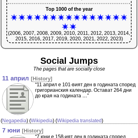
Top 1000 of the year
(2006, 2007, 2008, 2009, 2010, 2011, 2012, 2013, 2014,
2015, 2016, 2017, 2019, 2020, 2021, 2022, 2023)
Social Jumps
The pages that are socially close
11 април
[
History
]
“11 април е 101-вият ден в годината според
григорианския календар. Остават 264 дни
до края на годината …”
(
Negapedia
) (
Wikipedia
) (
Wikipedia translated
)
7 юни
[
History
]
“7 юни е 158-ият ден в годината според