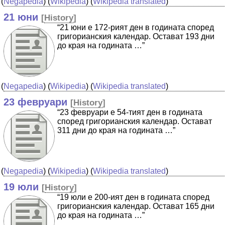
(
Negapedia
) (
Wikipedia
) (
Wikipedia translated
)
21 юни
[
History
]
“21 юни е 172-рият ден в годината според
григорианския календар. Остават 193 дни
до края на годината …”
(
Negapedia
) (
Wikipedia
) (
Wikipedia translated
)
23 февруари
[
History
]
“23 февруари е 54-тият ден в годината
според григорианския календар. Остават
311 дни до края на годината …”
(
Negapedia
) (
Wikipedia
) (
Wikipedia translated
)
19 юли
[
History
]
“19 юли е 200-ият ден в годината според
григорианския календар. Остават 165 дни
до края на годината …”