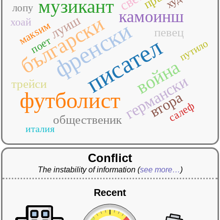
музикант
лопу
камоинш
български
луиш
хоай
френски
макsим
певец
писател
поет
путило
война
германски
трейси
футболист
втора
салеф
общественик
италия
Conflict
The instability of information
(
see more…
)
Recent