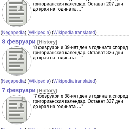
григорианския календар. Остават 207 дни
до края на годината …”
(
Negapedia
) (
Wikipedia
) (
Wikipedia translated
)
8 февруари
[
History
]
“8 февруари е 39-ият ден в годината според
григорианския календар. Остават 326 дни
до края на годината …”
(
Negapedia
) (
Wikipedia
) (
Wikipedia translated
)
7 февруари
[
History
]
“7 февруари е 38-ият ден в годината според
григорианския календар. Остават 327 дни
до края на годината …”