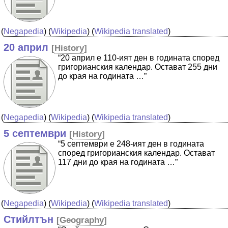
(
Negapedia
) (
Wikipedia
) (
Wikipedia translated
)
20 април
[
History
]
“20 април е 110-ият ден в годината според
григорианския календар. Остават 255 дни
до края на годината …”
(
Negapedia
) (
Wikipedia
) (
Wikipedia translated
)
5 септември
[
History
]
“5 септември е 248-ият ден в годината
според григорианския календар. Остават
117 дни до края на годината …”
(
Negapedia
) (
Wikipedia
) (
Wikipedia translated
)
Стийлтън
[
Geography
]