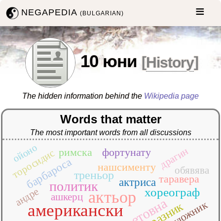
NEGAPEDIA
(BULGARIAN)
10 юни
[
History
]
The hidden information behind the
Wikipedia page
Words that matter
The most important words from all discussions
ойоно
драгин
римска
фортунату
торосидис
барбароса
нашсименту
обявява
треньор
таравера
актриса
политик
андре
хореограф
актьор
ашкерц
световна
художник
празник
американски