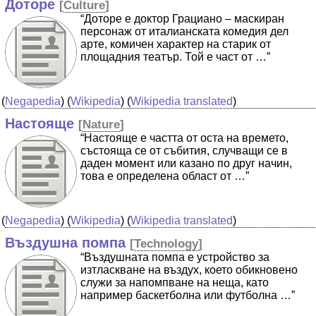
Доторе
[
Culture
]
“Доторе е доктор Грациано – маскиран
персонаж от италианската комедия дел
арте, комичен характер на старик от
площадния театър. Той е част от …”
(
Negapedia
) (
Wikipedia
) (
Wikipedia translated
)
Настояще
[
Nature
]
“Настояще e частта от оста на времето,
състояща се от събития, случващи се в
даден момент или казано по друг начин,
това е определена област от …”
(
Negapedia
) (
Wikipedia
) (
Wikipedia translated
)
Въздушна помпа
[
Technology
]
“Въздушната помпа е устройство за
изтласкване на въздух, което обикновено
служи за напомпване на неща, като
например баскетболна или футболна …”