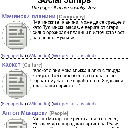
Social Jumps
The pages that are socially close
Мачински планини
[
Geography
]
“Мачинските планини, може да се срещне и
като Тулчински масив, е верига от стари,
силно ерозирали планини в източната част
на днешна Румъния …”
(
Negapedia
) (
Wikipedia
) (
Wikipedia translated
)
Каскет
[
Culture
]
“Каскет е вид мека мъжка шапка с твърда
козирка. Той е подобен на баретата, но
горната му част се изработва от 8 еднакви
триъгълни парчета …”
(
Negapedia
) (
Wikipedia
) (
Wikipedia translated
)
Антон Макарски
[
People
]
“Антон Макарски е руски актьор и певец.
Негов дядо е народният артист на Русия