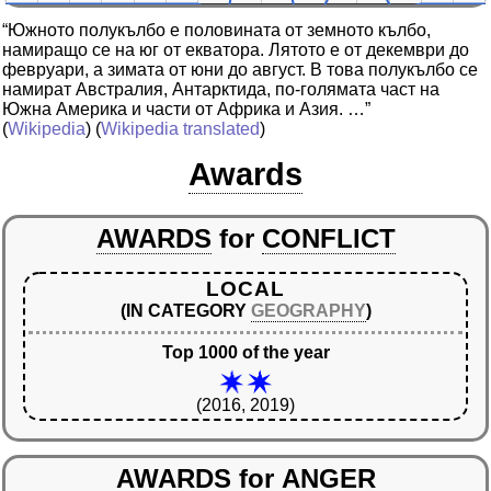
“Южното полукълбо е половината от земното кълбо,
намиращо се на юг от екватора. Лятото е от декември до
февруари, а зимата от юни до август. В това полукълбо се
намират Австралия, Антарктида, по-голямата част на
Южна Америка и части от Африка и Азия. …”
(
Wikipedia
) (
Wikipedia translated
)
Awards
AWARDS
for
CONFLICT
LOCAL
(IN CATEGORY
GEOGRAPHY
)
Top 1000 of the year
(2016, 2019)
AWARDS
for
ANGER