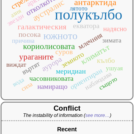
стрелка
отколкото
антарктида
аустралис
лятото
полукълбо
азия
звезди
екватора
галактическия
надясно
посока
южното
млечния
зимата
причина
кориолисовата
климатът
суров
земното
ураганите
аурора
кълбо
въртят
виждат
ушуая
ориентиран
меридиан
наблюдава
часовниковата
същото
вода
сила
намиращо
Conflict
The instability of information
(
see more…
)
Recent