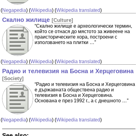
(
Negapedia
) (
Wikipedia
) (
Wikipedia translated
)
Скално жилище
[
Culture
]
“Скално жилище е археологически термин,
който се отнася до мястото за живеене на
праисторическите хора, построени с
използването на плитки …”
(
Negapedia
) (
Wikipedia
) (
Wikipedia translated
)
Радио и телевизия на Босна и Херцеговина
[
Society
]
“Радио и телевизия на Босна и Херцеговина
е държавната обществена радио и
телевизия в Босна и Херцеговина.
Основана е през 1992 г., а с днешното …”
(
Negapedia
) (
Wikipedia
) (
Wikipedia translated
)
See also: