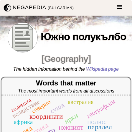
NEGAPEDIA
(BULGARIAN)
Южно полукълбо
[
Geography
]
The hidden information behind the
Wikipedia page
Words that matter
The most important words from all discussions
голямата
географски
вследствие
северно
австралия
суша
ярки
координати
полюс
африка
арктика
южният
паралел