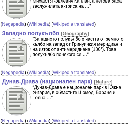
Михаил Яковлевич Каплан, а негова баба
заслужилата актриса на …”
(
Negapedia
) (
Wikipedia
) (
Wikipedia translated
)
Западно полукълбо
[
Geography
]
“Западното полукълбо е частта от земното
кълбо на запад от Гринуичкия меридиан и
на изток от антимеридиана (180°). Това
полукълбо понякога се …”
(
Negapedia
) (
Wikipedia
) (
Wikipedia translated
)
Дунав-Драва (национален парк)
[
Nature
]
“Дунав-Драва е национален парк в Южна
Унгария, в областите Шомод, Бараня и
Толна …”
(
Negapedia
) (
Wikipedia
) (
Wikipedia translated
)