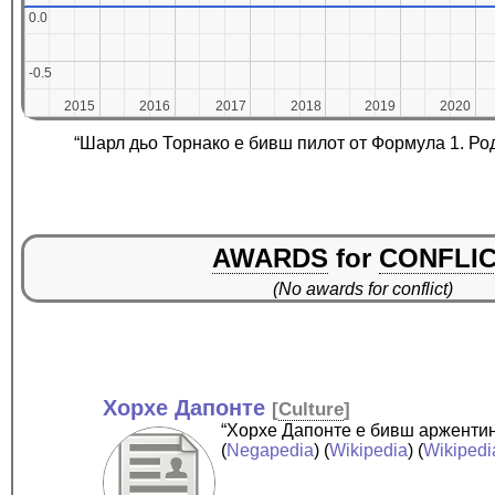
0.0
0.0
-0.5
-0.5
2015
2015
2016
2016
2017
2017
2018
2018
2019
2019
2020
2020
“Шарл дьо Торнако е бивш пилот от Формула 1. Род
AWARDS
for
CONFLI
(No awards for conflict)
Хорхе Дапонте
[
Culture
]
“Хорхе Дапонте е бивш аржентин
(
Negapedia
) (
Wikipedia
) (
Wikipedi