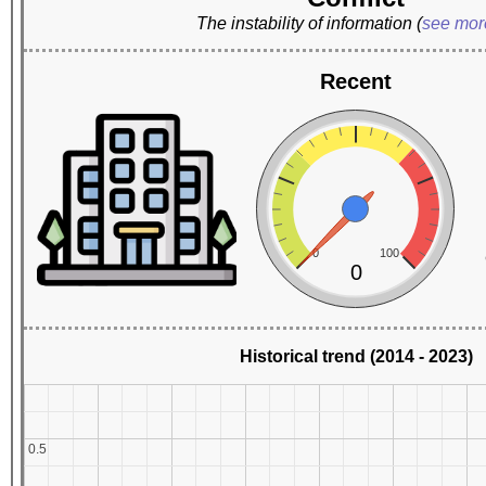
The instability of information
(
see mo
Recent
0
100
0
Historical trend (2014 - 2023)
0.5
0.5