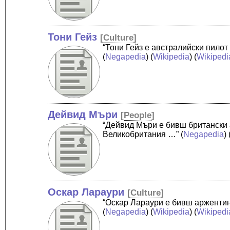
Тони Гейз
[
Culture
]
“Тони Гейз е австралийски пилот
(
Negapedia
) (
Wikipedia
) (
Wikipedi
Дейвид Мъри
[
People
]
“Дейвид Мъри е бивш британски а
Великобритания …”
(
Negapedia
) 
Оскар Лараури
[
Culture
]
“Оскар Лараури е бивш аржентин
(
Negapedia
) (
Wikipedia
) (
Wikipedi