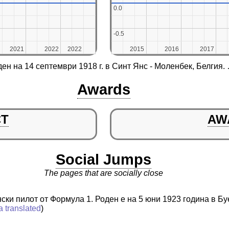
0.0
0.0
-0.5
-0.5
2021
2021
2022
2022
2022
2022
2015
2015
2016
2016
2017
2017
ен на 14 септември 1918 г. в Синт Янс - Моленбек, Белгия.
Awards
CT
AW
Social Jumps
The pages that are socially close
ски пилот от Формула 1. Роден е на 5 юни 1923 година в Б
a translated
)