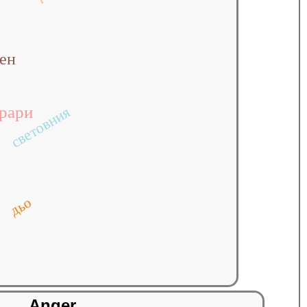
тен
рари
световния
дьо
Anger