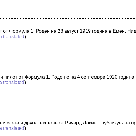
т от Формула 1. Роден на 23 август 1919 година в Емен, Н
a translated
)
и пилот от Формула 1. Роден е на 4 септември 1920 годин
a translated
)
ани есета и други текстове от Ричард Докинс, публикувана п
a translated
)