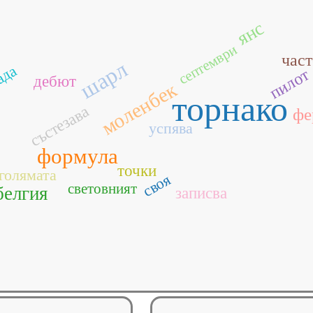
янс
септември
час
шарл
ада
пилот
дебют
моленбек
торнако
състезава
фе
успява
формула
точки
голямата
своя
световният
белгия
записва