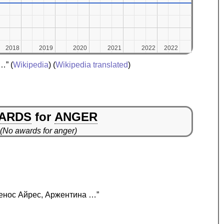
2018
2018
2019
2019
2020
2020
2021
2021
2022
2022
2022
2022
 …”
(
Wikipedia
) (
Wikipedia translated
)
ARDS
for
ANGER
(No awards for anger)
уенос Айрес, Аржентина …”