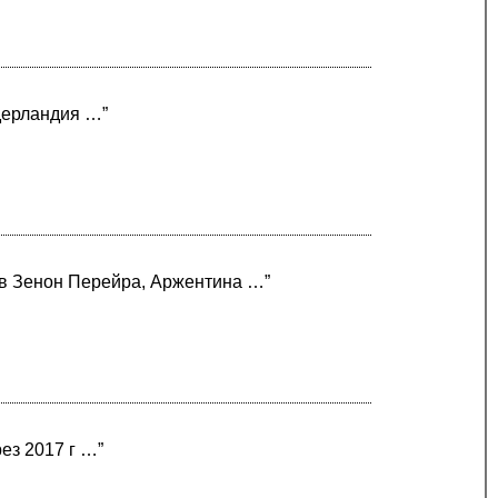
идерландия …”
а в Зенон Перейра, Аржентина …”
рез 2017 г …”