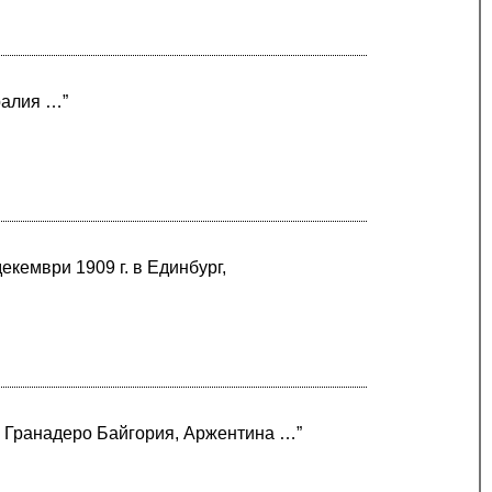
ралия …”
екември 1909 г. в Единбург,
 в Гранадеро Байгория, Аржентина …”