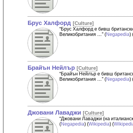
Брус Халфорд
[
Culture
]
“Брус Халфорд е бивш британски 
Великобритания …”
(
Negapedia
) 
Брайън Нейлър
[
Culture
]
“Брайън Нейлър е бивш британски
Великобритания …”
(
Negapedia
) 
Джовани Лаваджи
[
Culture
]
“Джовани Лаваджи (на италиански
(
Negapedia
) (
Wikipedia
) (
Wikipedi