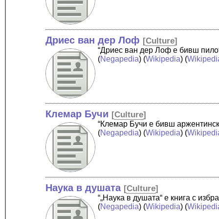
Дриес ван дер Лоф
[
Culture
]
“Дриес ван дер Лоф е бивш пило
(
Negapedia
) (
Wikipedia
) (
Wikipedi
Клемар Бучи
[
Culture
]
“Клемар Бучи е бивш аржентинск
(
Negapedia
) (
Wikipedia
) (
Wikipedi
Наука в душата
[
Culture
]
“„Наука в душата“ е книга с избр
(
Negapedia
) (
Wikipedia
) (
Wikipedi