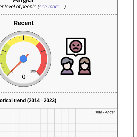
r level of people
(
see more…
)
Recent
0
100
0
orical trend (2014 - 2023)
Time / Anger
Time / Anger