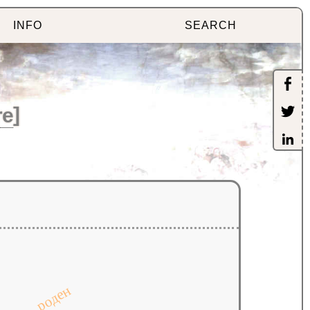
INFO
SEARCH
re
]
роден