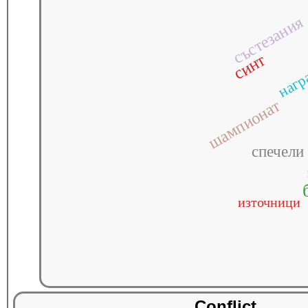
състезания
синт
нагр
шампионат
спечели
източници
Conflict