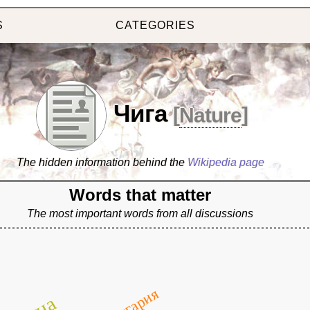
S
CATEGORIES
Чига
[
Nature
]
The hidden information behind the
Wikipedia page
Words that matter
The most important words from all discussions
българия