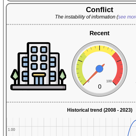
Conflict
The instability of information
(
see mo
Recent
0
100
0
Historical trend (2008 - 2023)
1.00
1.00