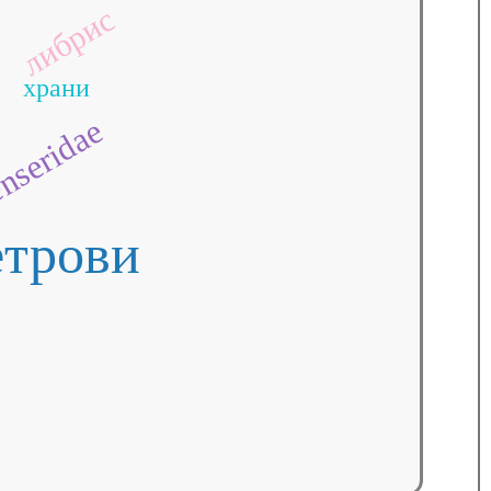
либрис
храни
nseridae
етрови