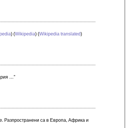
pedia
) (
Wikipedia
) (
Wikipedia translated
)
ария …”
ae. Разпространени са в Европа, Африка и