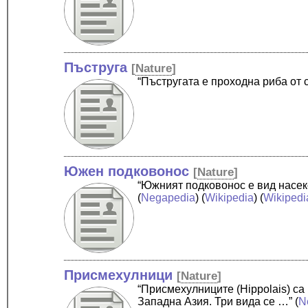
Пъструга
[
Nature
]
“Пъстругата е проходна риба от 
Южен подковонос
[
Nature
]
“Южният подковонос е вид насек
(
Negapedia
) (
Wikipedia
) (
Wikipedi
Присмехулници
[
Nature
]
“Присмехулниците (Hippolais) са
Западна Азия. Три вида се …”
(
N