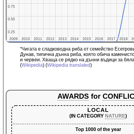
0.75
0.75
0.50
0.50
0.25
0.25
2009
2009
2010
2010
2011
2011
2012
2012
2013
2013
2014
2014
2015
2015
2016
2016
2017
2017
2018
2018
2
2
“Чигата е сладководна риба от семейство Есетрови
Дунав, типична дънна риба, която обича каменисто 
и червеи. Хваща се рядко на дънни въдици за бяла
(
Wikipedia
) (
Wikipedia translated
)
AWARDS
for
CONFLI
LOCAL
(IN CATEGORY
NATURE
)
Top 1000 of the year