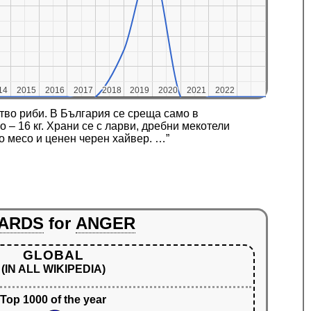
14
14
2015
2015
2016
2016
2017
2017
2018
2018
2019
2019
2020
2020
2021
2021
2022
2022
ство риби. В България се среща само в
 – 16 кг. Храни се с ларви, дребни мекотели
то месо и ценен черен хайвер. …”
ARDS
for
ANGER
GLOBAL
(IN ALL WIKIPEDIA)
Top 1000 of the year