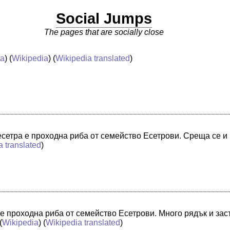
Social Jumps
The pages that are socially close
ia
) (
Wikipedia
) (
Wikipedia translated
)
есетра е проходна риба от семейство Есетрови. Среща се и
a translated
)
 е проходна риба от семейство Есетрови. Много рядък и за
(
Wikipedia
) (
Wikipedia translated
)