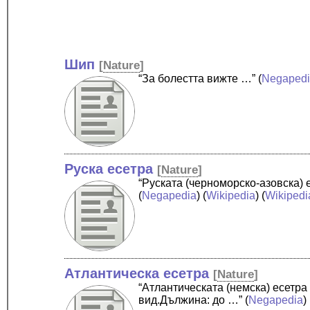
Шип
[
Nature
]
“За болестта вижте …”
(
Negaped
Руска есетра
[
Nature
]
“Руската (черноморско-азовска) 
(
Negapedia
) (
Wikipedia
) (
Wikipedi
Атлантическа есетра
[
Nature
]
“Атлантическата (немска) есетра
вид.Дължина: до …”
(
Negapedia
) 