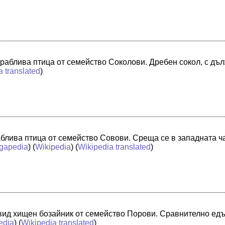
 граблива птица от семейство Соколови. Дребен сокол, с д
a translated
)
аблива птица от семейство Совови. Среща се в западната ч
gapedia
) (
Wikipedia
) (
Wikipedia translated
)
 вид хищен бозайник от семейство Порови. Сравнително ед
edia
) (
Wikipedia translated
)