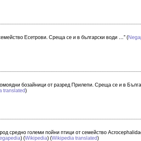
семейство Есетрови. Среща се и в български води …”
(
Nega
омоядни бозайници от разред Прилепи. Среща се и в Бълг
a translated
)
 род средно големи пойни птици от семейство Acrocephalid
egapedia
) (
Wikipedia
) (
Wikipedia translated
)