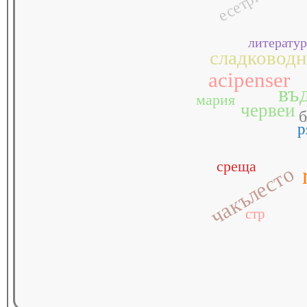
есетри
литератур
сладководн
acipenser
въ
мария
червеи
б
р
среща
чакълесто
стр