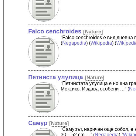
Falco cenchroides
[
Nature
]
“Falco cenchroides е вид дневна
(
Negapedia
) (
Wikipedia
) (
Wikipedi
Петниста улулица
[
Nature
]
“Петнистата улулица е нощна гр
Мексико. Издава особени …”
(
Ne
Самур
[
Nature
]
“Самурът, наричан още собол, е
30 – 52 cm …”
(
Negapedia
) (
Wikip