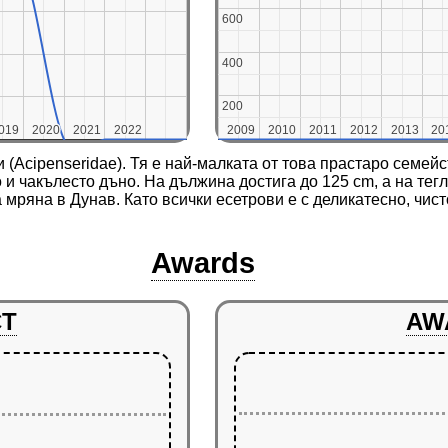
600
600
400
400
200
200
019
019
2020
2020
2021
2021
2022
2022
2009
2009
2010
2010
2011
2011
2012
2012
2013
2013
20
20
 (Acipenseridae). Тя е най-малката от това прастаро семей
и чакълесто дъно. На дължина достига до 125 cm, а на тегло
 мряна в Дунав. Като всички есетрови е с деликатесно, чис
Awards
CT
AW