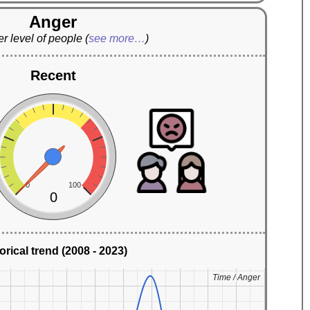
Anger
r level of people
(
see more…
)
Recent
0
100
0
orical trend (2008 - 2023)
Time / Anger
Time / Anger