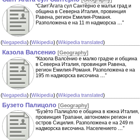
“Cа̀ит'А̀гата сул Сантѐрно е малък град и
община в Северна Италия, провинция
Равена, регион Емилия-Романя.
Разположена е на 11 m надморска …”
(
Negapedia
) (
Wikipedia
) (
Wikipedia translated
)
Казола Валсенио
[
Geography
]
“Ка̀зола Валсѐнио е малко градче и община
в Северна Италия, провинция Равена,
регион Емилия-Романя. Разположена е на
195 m надморска височина …”
(
Negapedia
) (
Wikipedia
) (
Wikipedia translated
)
Бузето Палицоло
[
Geography
]
“Бузѐто Палицо̀ло е община в южна Италия,
провинция Трапани, автономен регион и
остров Сицилия. Разположена е на 249 m
надморска височина. Населението …”