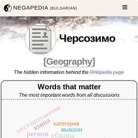
NEGAPEDIA
(BULGARIAN)
Черсозимо
[
Geography
]
The hidden information behind the
Wikipedia page
Words that matter
The most important words from all discussions
местоположение
южна
категория
външни
регион
община