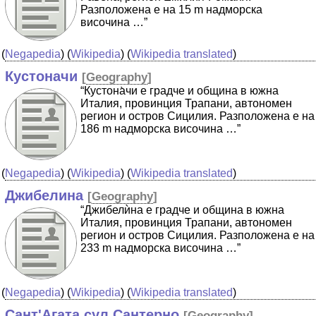
Разположена е на 15 m надморска
височина …”
(
Negapedia
) (
Wikipedia
) (
Wikipedia translated
)
Кустоначи
[
Geography
]
“Кустона̀чи е градче и община в южна
Италия, провинция Трапани, автономен
регион и остров Сицилия. Разположена е на
186 m надморска височина …”
(
Negapedia
) (
Wikipedia
) (
Wikipedia translated
)
Джибелина
[
Geography
]
“Джибелѝна е градче и община в южна
Италия, провинция Трапани, автономен
регион и остров Сицилия. Разположена е на
233 m надморска височина …”
(
Negapedia
) (
Wikipedia
) (
Wikipedia translated
)
Сант'Агата сул Сантерно
[
Geography
]