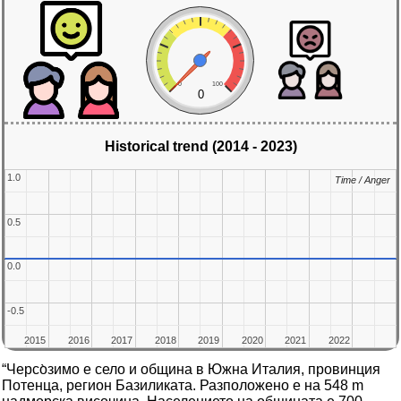
0
100
0
Historical trend (2014 - 2023)
1.0
1.0
Time / Anger
Time / Anger
0.5
0.5
0.0
0.0
-0.5
-0.5
2015
2015
2016
2016
2017
2017
2018
2018
2019
2019
2020
2020
2021
2021
2022
2022
“Черсо̀зимо е село и община в Южна Италия, провинция
Потенца, регион Базиликата. Разположено е на 548 m