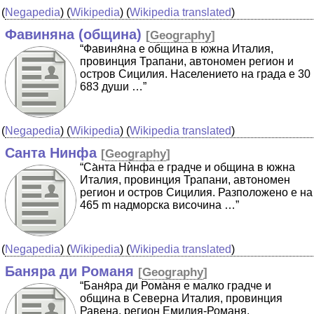
(
Negapedia
) (
Wikipedia
) (
Wikipedia translated
)
Фавиняна (община)
[
Geography
]
“Фавиня̀на е община в южна Италия,
провинция Трапани, автономен регион и
остров Сицилия. Населението на града е 30
683 души …”
(
Negapedia
) (
Wikipedia
) (
Wikipedia translated
)
Санта Нинфа
[
Geography
]
“Са̀нта Нѝнфа е градче и община в южна
Италия, провинция Трапани, автономен
регион и остров Сицилия. Разположено е на
465 m надморска височина …”
(
Negapedia
) (
Wikipedia
) (
Wikipedia translated
)
Баняра ди Романя
[
Geography
]
“Баня̀ра ди Рома̀ня е малко градче и
община в Северна Италия, провинция
Равена, регион Емилия-Романя.