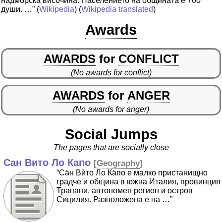
надморска височина. Населението на общината е 700
души. …”
(
Wikipedia
) (
Wikipedia translated
)
Awards
AWARDS
for
CONFLICT
(No awards for conflict)
AWARDS
for
ANGER
(No awards for anger)
Social Jumps
The pages that are socially close
Сан Вито Ло Капо
[
Geography
]
“Са̀н Вѝто Ло Ка̀по е малко пристанищно
градче и община в южна Италия, провинция
Трапани, автономен регион и остров
Сицилия. Разположена е на …”