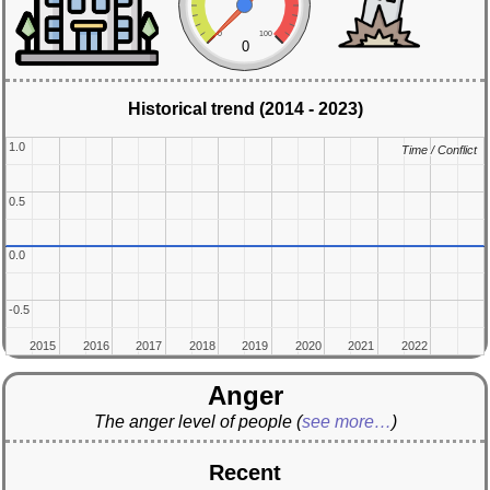
0
100
0
Historical trend (2014 - 2023)
1.0
1.0
Time / Conflict
Time / Conflict
0.5
0.5
0.0
0.0
-0.5
-0.5
2015
2015
2016
2016
2017
2017
2018
2018
2019
2019
2020
2020
2021
2021
2022
2022
Anger
The anger level of people
(
see more…
)
Recent