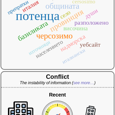
cersosimo
италия
препратки
общината
провинция
души
потенца
село
базиликата
разположено
височина
черсозимо
надморска
населението
източници
уебсайт
италиански
Conflict
The instability of information
(
see more…
)
Recent