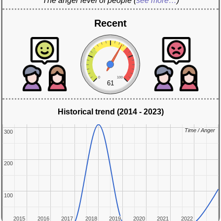
The anger level of people
(
see more…
)
Recent
0
100
61
Historical trend (2014 - 2023)
Time / Anger
Time / Anger
300
300
200
200
100
100
2015
2015
2016
2016
2017
2017
2018
2018
2019
2019
2020
2020
2021
2021
2022
2022