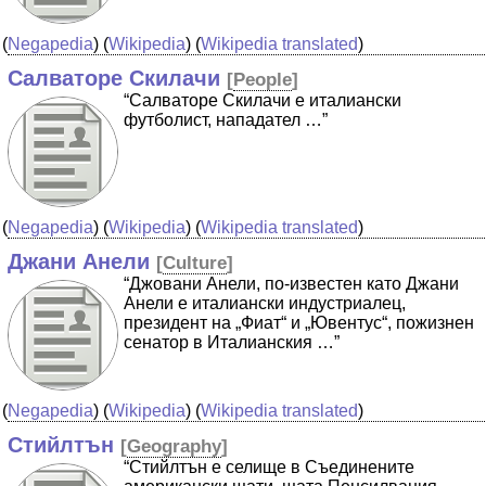
(
Negapedia
) (
Wikipedia
) (
Wikipedia translated
)
Салваторе Скилачи
[
People
]
“Салваторе Скилачи е италиански
футболист, нападател …”
(
Negapedia
) (
Wikipedia
) (
Wikipedia translated
)
Джани Анели
[
Culture
]
“Джовани Анели, по-известен като Джани
Анели е италиански индустриалец,
президент на „Фиат“ и „Ювентус“, пожизнен
сенатор в Италианския …”
(
Negapedia
) (
Wikipedia
) (
Wikipedia translated
)
Стийлтън
[
Geography
]
“Стийлтън е селище в Съединените