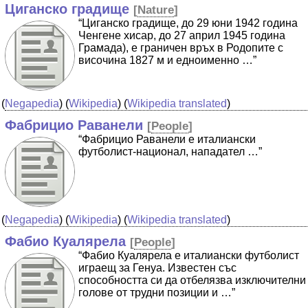
Циганско градище
[
Nature
]
“Циганско градище, до 29 юни 1942 година
Ченгене хисар, до 27 април 1945 година
Грамада), е граничен връх в Родопите с
височина 1827 м и едноименно …”
(
Negapedia
) (
Wikipedia
) (
Wikipedia translated
)
Фабрицио Раванели
[
People
]
“Фабрицио Раванели е италиански
футболист-национал, нападател …”
(
Negapedia
) (
Wikipedia
) (
Wikipedia translated
)
Фабио Куалярела
[
People
]
“Фабио Куалярела е италиански футболист
играещ за Генуа. Известен със
способността си да отбелязва изключителни
голове от трудни позиции и …”