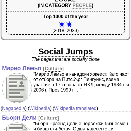
(IN CATEGORY
PEOPLE
)
Top 1000 of the year
(2018, 2023)
Social Jumps
The pages that are socially close
Марио Лемьо
[
Culture
]
“Марио Лемьо е канадски хокеист. Като част
от отбора на Питсбърг Пенгуинс, взема
участие в 17 сезона от НХЛ, между 1984 г. и
2006 г. През 1999 г …”
(
Negapedia
) (
Wikipedia
) (
Wikipedia translated
)
Бьорн Дели
[
Culture
]
“Бьорн Ерленд Дели е норвежки бизнесмен
и бивш ски-бегач. С дванадесетте си