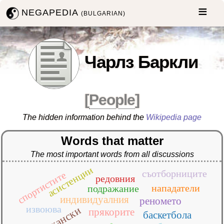
NEGAPEDIA
(BULGARIAN)
Чарлз Баркли
[
People
]
The hidden information behind the
Wikipedia page
Words that matter
The most important words from all discussions
асистенции
съотборниците
спортистите
редовния
нападатели
подражание
индивидуалния
реномето
извоюва
прякорите
баскетбола