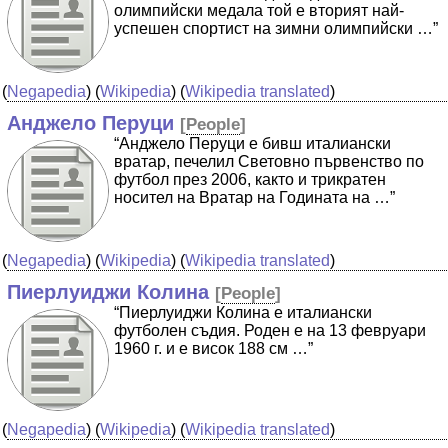
олимпийски медала той е вторият най-
успешен спортист на зимни олимпийски …”
(
Negapedia
) (
Wikipedia
) (
Wikipedia translated
)
Анджело Перуци
[
People
]
“Анджело Перуци е бивш италиански
вратар, печелил Световно първенство по
футбол през 2006, както и трикратен
носител на Вратар на Годината на …”
(
Negapedia
) (
Wikipedia
) (
Wikipedia translated
)
Пиерлуиджи Колина
[
People
]
“Пиерлуиджи Колина е италиански
футболен съдия. Роден е на 13 февруари
1960 г. и е висок 188 см …”
(
Negapedia
) (
Wikipedia
) (
Wikipedia translated
)