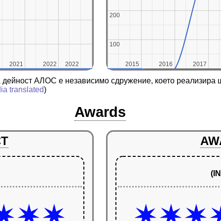
200
200
100
100
2021
2021
2022
2022
2022
2022
2015
2015
2016
2016
2017
2017
 дейност АЛОС е независимо сдружение, което реализира ш
ia translated
)
Awards
CT
AW
(I