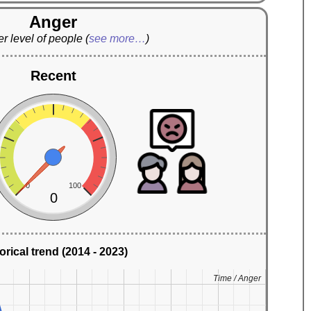
Anger
r level of people
(
see more…
)
Recent
0
100
0
orical trend (2014 - 2023)
Time / Anger
Time / Anger