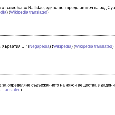
ца от семейство Rallidae, единствен представител на род Cy
edia
) (
Wikipedia translated
)
 в Хърватия …”
(
Negapedia
) (
Wikipedia
) (
Wikipedia translated
)
д за определяне съдържанието на някои вещества в дадени
a translated
)