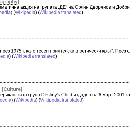
ography
]
лематична акция на групата „ДЕ“ на Орлин Дворянов и Добри
pedia
) (
Wikipedia
) (
Wikipedia translated
)
 през 1975 г. като тесен приятелски „поетически кръг“. Пре
pedia
) (
Wikipedia translated
)
)
[
Culture
]
мериканската група Destiny's Child издаден на 6 март 2001 
pedia
) (
Wikipedia
) (
Wikipedia translated
)