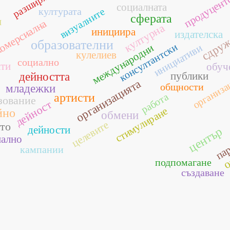
разширяване
продуцент
социалната
културата
визуалните
сферата
и
омерсиална
сдруж
културна
инициира
издателска
образователни
консултантски
инициативи
международни
кулелиев
социално
кти
обуч
публики
дейността
организа
организацията
общности
младежки
артисти
работа
зование
дейност
стимулиране
йно
обмени
целевите
то
пар
дейности
център
о
ално
кампании
подпомагане
създаване