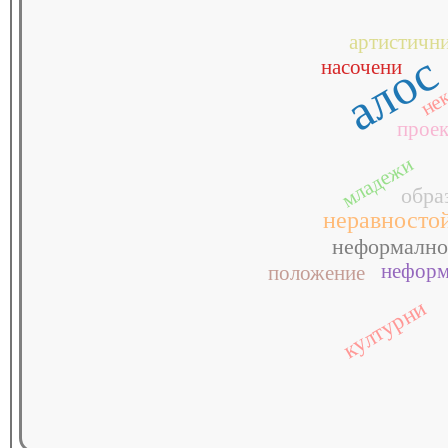
артистичн
нек
алос
насочени
прое
младежи
обра
неравносто
неформално
неформ
положение
културни