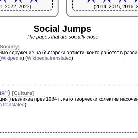
1, 2022, 2023)
(2014, 2015, 2016, 
Social Jumps
The pages that are socially close
Society
]
симо сдружение на български артисти, които работят в разл
(
Wikipedia
) (
Wikipedia translated
)
ия“)
[
Culture
]
ия“) възниква през 1984 г., като творчески колектив насоче
a translated
)