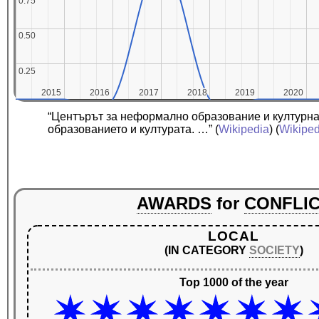
0.75
0.75
0.50
0.50
0.25
0.25
2015
2015
2016
2016
2017
2017
2018
2018
2019
2019
2020
2020
“Центърът за неформално образование и културна
образованието и културата. …”
(
Wikipedia
) (
Wikiped
AWARDS
for
CONFLI
LOCAL
(IN CATEGORY
SOCIETY
)
Top 1000 of the year