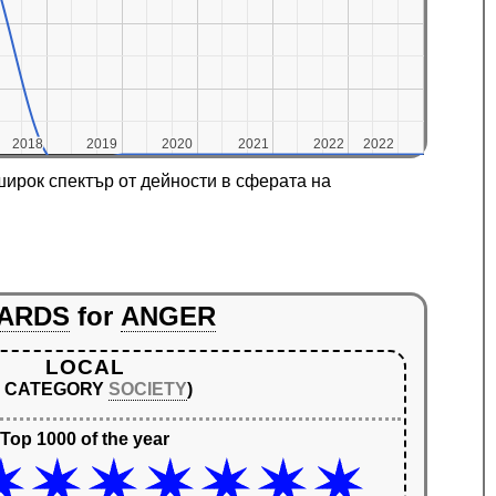
2018
2018
2019
2019
2020
2020
2021
2021
2022
2022
2022
2022
ирок спектър от дейности в сферата на
ARDS
for
ANGER
LOCAL
N CATEGORY
SOCIETY
)
Top 1000 of the year