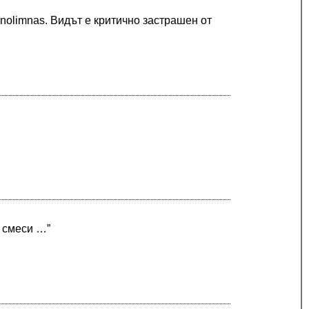
anolimnas. Видът е критично застрашен от
 смеси …”