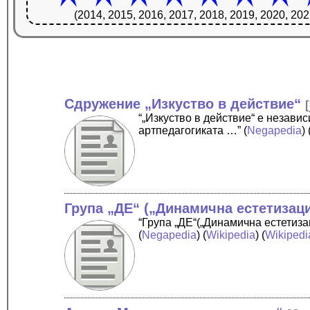
(2014, 2015, 2016, 2017, 2018, 2019, 2020, 202
Сдружение „Изкуство в действие“
[
“„Изкуство в действие“ е незави
артпедагогиката …”
(
Negapedia
) 
Група „ДЕ“ („Динамична естетизац
“Група „ДЕ“(„Динамична естетизац
(
Negapedia
) (
Wikipedia
) (
Wikipedi