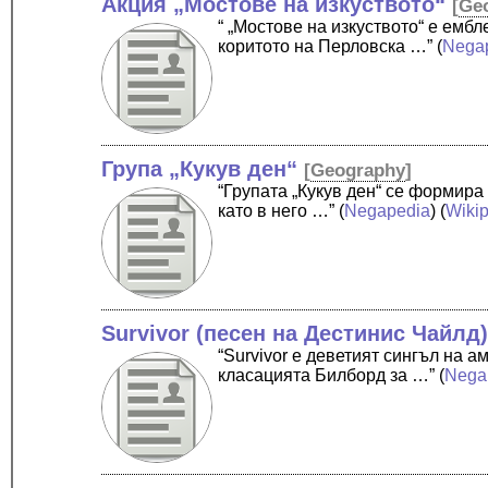
Акция „Мостове на изкуството“
[
Ge
“ „Мостове на изкуството“ е емб
коритото на Перловска …”
(
Nega
Група „Кукув ден“
[
Geography
]
“Групата „Кукув ден“ се формира
като в него …”
(
Negapedia
) (
Wiki
Survivor (песен на Дестинис Чайлд
“Survivor е деветият сингъл на а
класацията Билборд за …”
(
Nega