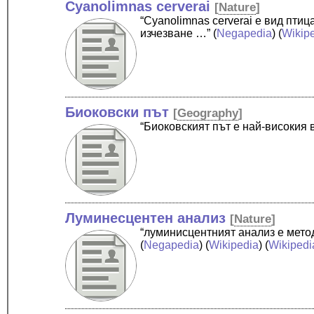
Cyanolimnas cerverai
[
Nature
]
“Cyanolimnas cerverai е вид пти
изчезване …”
(
Negapedia
) (
Wikip
Биоковски път
[
Geography
]
“Биоковският път е най-високия
Луминесцентен анализ
[
Nature
]
“луминисцентният анализ е мето
(
Negapedia
) (
Wikipedia
) (
Wikipedi