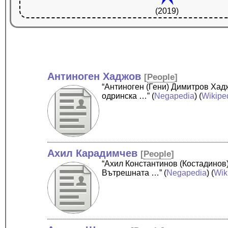
(2019)
Антиноген Хаджов
[
People
]
“Антиноген (Гени) Димитров Хад
одринска …”
(
Negapedia
) (
Wikipe
Ахил Карадимчев
[
People
]
“Ахил Константинов (Костадинов
Вътрешната …”
(
Negapedia
) (
Wik