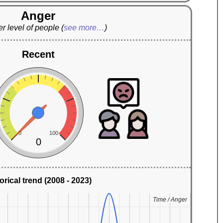
Anger
r level of people
(
see more…
)
Recent
0
100
0
orical trend (2008 - 2023)
Time / Anger
Time / Anger