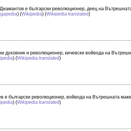
 Диамантов е български революционер, деец на Вътрешна
gapedia
) (
Wikipedia
) (
Wikipedia translated
)
ски духовник и революционер, кичевски войвода на Вътре
ipedia
) (
Wikipedia translated
)
ев е български революционер, войвода на Вътрешната ма
ipedia
) (
Wikipedia translated
)