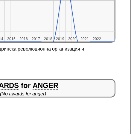
14
14
2015
2015
2016
2016
2017
2017
2018
2018
2019
2019
2020
2020
2021
2021
2022
2022
дринска революционна организация и
ARDS
for
ANGER
(No awards for anger)