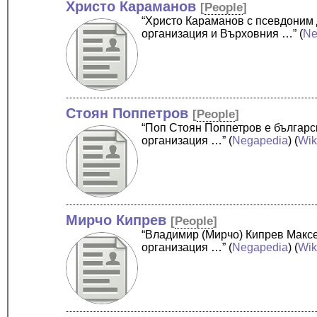
Христо Караманов
[
People
]
“Христо Караманов с псевдоним
организация и Върховния …”
(
Ne
Стоян Поппетров
[
People
]
“Поп Стоян Поппетров е българ
организация …”
(
Negapedia
) (
Wik
Мирчо Кипрев
[
People
]
“Владимир (Мирчо) Кипрев Макс
организация …”
(
Negapedia
) (
Wik