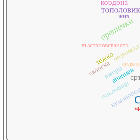
кордона
тополови
жив
орешечки
възстановяването
четникъ
тежко
скопска
селян
вморо
ананиев
ср
опълченци
кумановс
а