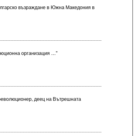
Българско възраждане в Южна Македония в
люционна организация …”
 революционер, деец на Вътрешната