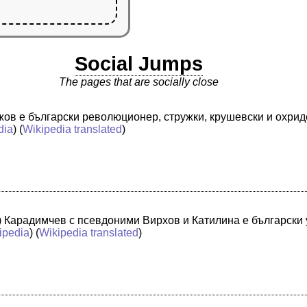
Social Jumps
The pages that are socially close
жов е български революционер, стружки, крушевски и охри
dia
) (
Wikipedia translated
)
) Карадимчев с псевдоними Вирхов и Катилина е български 
ipedia
) (
Wikipedia translated
)