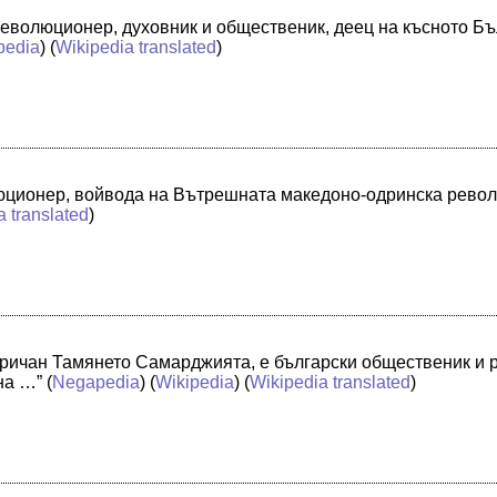
революционер, духовник и общественик, деец на късното 
pedia
) (
Wikipedia translated
)
люционер, войвода на Вътрешната македоно-одринска рево
a translated
)
аричан Тамянето Самарджията, е български общественик и
на …”
(
Negapedia
) (
Wikipedia
) (
Wikipedia translated
)