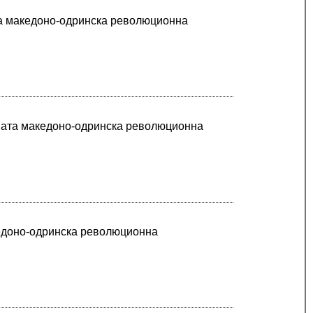
та македоно-одринска революционна
шната македоно-одринска революционна
кедоно-одринска революционна