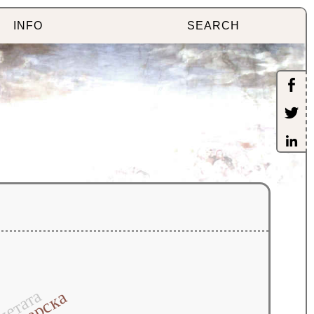
INFO
SEARCH
четата