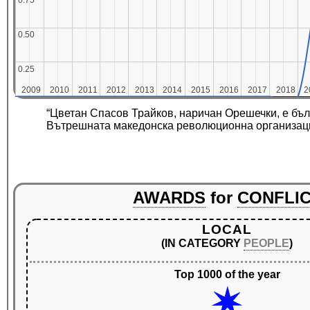
0.75
0.75
0.50
0.50
0.25
0.25
2009
2009
2010
2010
2011
2011
2012
2012
2013
2013
2014
2014
2015
2015
2016
2016
2017
2017
2018
2018
2
2
“Цветан Спасов Трайков, наричан Орешечки, е б
Вътрешната македонска революционна организац
AWARDS
for
CONFLI
LOCAL
(IN CATEGORY
PEOPLE
)
Top 1000 of the year