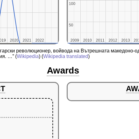
100
100
50
50
019
019
2020
2020
2021
2021
2022
2022
2009
2009
2010
2010
2011
2011
2012
2012
2013
2013
20
20
ългарски революционер, войвода на Вътрешната македоно-о
ия. …”
(
Wikipedia
) (
Wikipedia translated
)
Awards
CT
AW