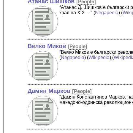
Атанас Шишков
[
People
]
“Атанас Д. Шишков е български 
края на XIX …”
(
Negapedia
) (
Wiki
Велко Миков
[
People
]
“Велко Миков е български рево
(
Negapedia
) (
Wikipedia
) (
Wikipedi
Дамян Марков
[
People
]
“Дамян Константинов Марков, н
македоно-одринска революцион