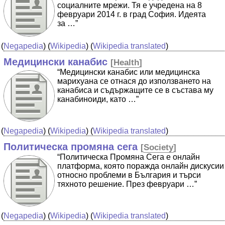
социалните мрежи. Тя е учредена на 8
февруари 2014 г. в град София. Идеята
за …”
(
Negapedia
) (
Wikipedia
) (
Wikipedia translated
)
Медицински канабис
[
Health
]
“Медицински канабис или медицинска
марихуана се отнася до използването на
канабиса и съдържащите се в състава му
канабиноиди, като …”
(
Negapedia
) (
Wikipedia
) (
Wikipedia translated
)
Политическа промяна сега
[
Society
]
“Политическа Промяна Сега е онлайн
платформа, която поражда онлайн дискусии
относно проблеми в България и търси
тяхното решение. През февруари …”
(
Negapedia
) (
Wikipedia
) (
Wikipedia translated
)