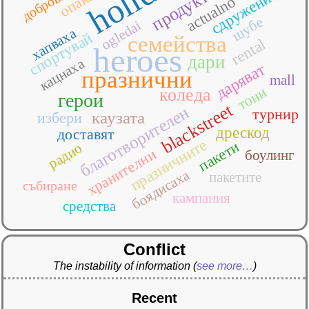
сдружението
продукти
actualno
шубе
ogledai
хапваха
спортувай
семейства
rental
heroes
дари
кацнаха
даряват
празнични
mall
тони
коледа
герои
blackstreet
благотворителен
турнир
каузата
избери
дрескод
доставят
празничните
пакети
радио
хранителни
боулинг
боядисаха
пакетите
събиране
кампания
средства
Conflict
The instability of information
(
see more…
)
Recent