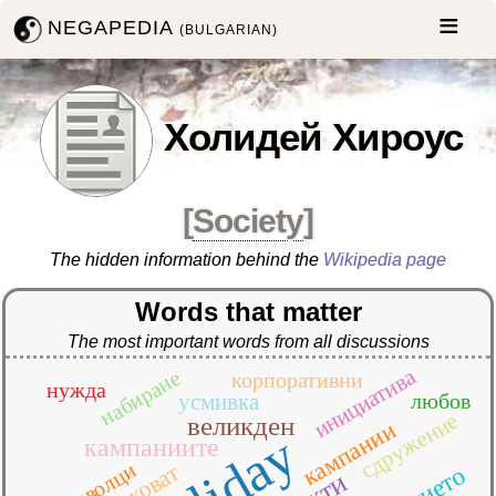
NEGAPEDIA
(BULGARIAN)
Холидей Хироус
[
Society
]
The hidden information behind the
Wikipedia page
Words that matter
The most important words from all discussions
инициатива
набиране
корпоративни
нужда
усмивка
любов
сдружение
великден
кампании
holiday
кампаниите
доброволци
опаковат