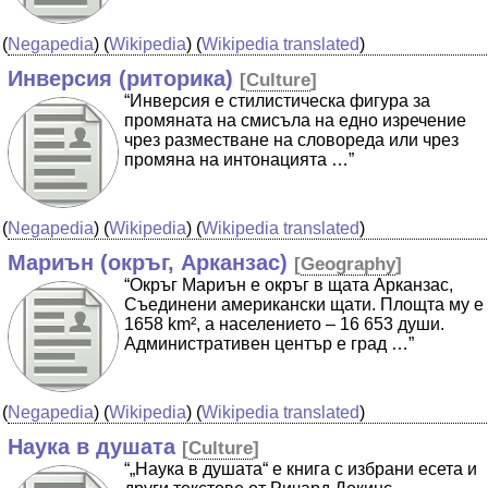
(
Negapedia
) (
Wikipedia
) (
Wikipedia translated
)
Инверсия (риторика)
[
Culture
]
“Инверсия е стилистическа фигура за
промяната на смисъла на едно изречение
чрез разместване на словореда или чрез
промяна на интонацията …”
(
Negapedia
) (
Wikipedia
) (
Wikipedia translated
)
Мариън (окръг, Арканзас)
[
Geography
]
“Окръг Мариън е окръг в щата Арканзас,
Съединени американски щати. Площта му е
1658 km², а населението – 16 653 души.
Административен център е град …”
(
Negapedia
) (
Wikipedia
) (
Wikipedia translated
)
Наука в душата
[
Culture
]
“„Наука в душата“ е книга с избрани есета и