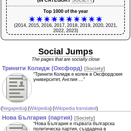
(IN CATEGORY
SOCIETY
)
Top 1000 of the year
(2014, 2015, 2016, 2017, 2018, 2019, 2020, 2021,
2022, 2023)
Social Jumps
The pages that are socially close
Тринити Колидж (Оксфорд)
[
Society
]
“Тринити Колидж е колеж в Оксфордския
университет, Англия …”
(
Negapedia
) (
Wikipedia
) (
Wikipedia translated
)
Нова България (партия)
[
Society
]
“Нова България е първата българска
политическа партия, създадена в