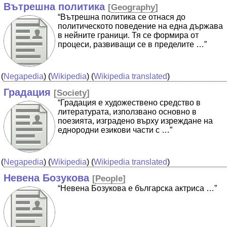
Вътрешна политика
[
Geography
]
“Вътрешна политика се отнася до
политическото поведение на една държава
в нейните граници. Тя се формира от
процеси, развиващи се в пределите …”
(
Negapedia
) (
Wikipedia
) (
Wikipedia translated
)
Градация
[
Society
]
“Градация е художествено средство в
литературата, използвано основно в
поезията, изградено върху изреждане на
еднородни езикови части с …”
(
Negapedia
) (
Wikipedia
) (
Wikipedia translated
)
Невена Бозукова
[
People
]
“Невена Бозукова е българска актриса …”