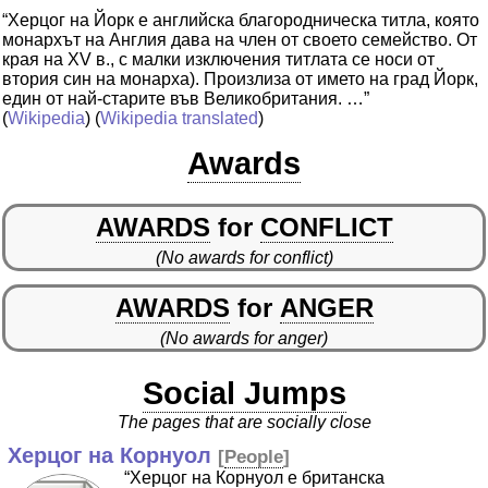
“Херцог на Йорк е английска благородническа титла, която
монархът на Англия дава на член от своето семейство. От
края на XV в., с малки изключения титлата се носи от
втория син на монарха). Произлиза от името на град Йорк,
един от най-старите във Великобритания. …”
(
Wikipedia
) (
Wikipedia translated
)
Awards
AWARDS
for
CONFLICT
(No awards for conflict)
AWARDS
for
ANGER
(No awards for anger)
Social Jumps
The pages that are socially close
Херцог на Корнуол
[
People
]
“Херцог на Корнуол е британска