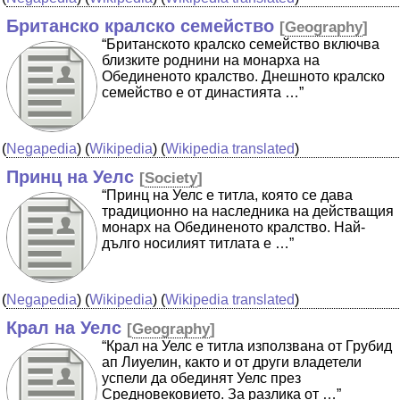
Британско кралско семейство
[
Geography
]
“Британското кралско семейство включва
близките роднини на монарха на
Обединеното кралство. Днешното кралско
семейство е от династията …”
(
Negapedia
) (
Wikipedia
) (
Wikipedia translated
)
Принц на Уелс
[
Society
]
“Принц на Уелс е титла, която се дава
традиционно на наследника на действащия
монарх на Обединеното кралство. Най-
дълго носилият титлата е …”
(
Negapedia
) (
Wikipedia
) (
Wikipedia translated
)
Крал на Уелс
[
Geography
]
“Крал на Уелс е титла използвана от Грубид
ап Лиуелин, както и от други владетели
успели да обединят Уелс през
Средновековието. За разлика от …”