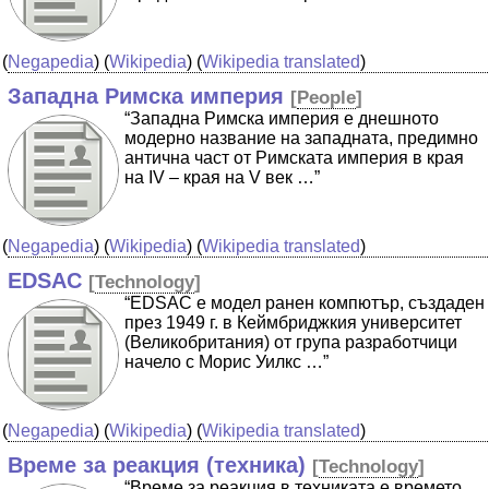
(
Negapedia
) (
Wikipedia
) (
Wikipedia translated
)
Западна Римска империя
[
People
]
“Западна Римска империя е днешното
модерно название на западната, предимно
антична част от Римската империя в края
на IV – края на V век …”
(
Negapedia
) (
Wikipedia
) (
Wikipedia translated
)
EDSAC
[
Technology
]
“EDSAC е модел ранен компютър, създаден
през 1949 г. в Кеймбриджкия университет
(Великобритания) от група разработчици
начело с Морис Уилкс …”
(
Negapedia
) (
Wikipedia
) (
Wikipedia translated
)
Време за реакция (техника)
[
Technology
]
“Време за реакция в техниката е времето,