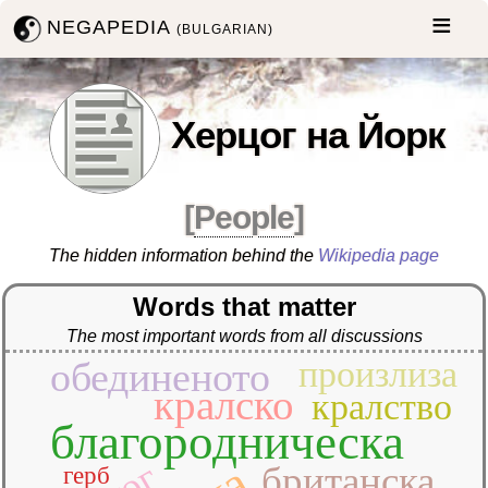
NEGAPEDIA
(BULGARIAN)
Херцог на Йорк
[
People
]
The hidden information behind the
Wikipedia page
Words that matter
The most important words from all discussions
обединеното
произлиза
кралско
кралство
благородническа
британска
герб