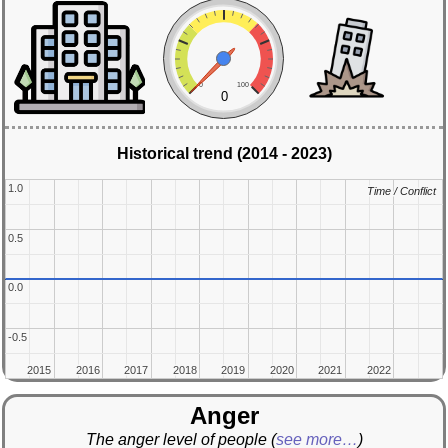
0
100
0
Historical trend (2014 - 2023)
1.0
1.0
Time / Conflict
Time / Conflict
0.5
0.5
0.0
0.0
-0.5
-0.5
2015
2015
2016
2016
2017
2017
2018
2018
2019
2019
2020
2020
2021
2021
2022
2022
Anger
The anger level of people
(
see more…
)