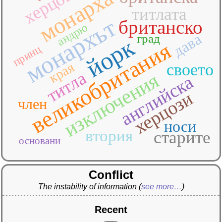
монарха
херцог
титлата
монархът
британско
андрю
дава
град
йорк
великобритания
принц
края
своето
титла
изключения
английска
херцози
член
носи
втория
старите
основани
Conflict
The instability of information
(
see more…
)
Recent