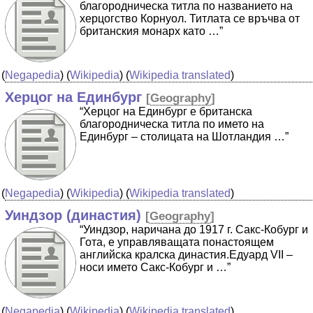
благородническа титла по названието на
херцогство Корнуол. Титлата се връчва от
британския монарх като …”
(
Negapedia
) (
Wikipedia
) (
Wikipedia translated
)
Херцог на Единбург
[
Geography
]
“Херцог на Единбург е британска
благородническа титла по името на
Единбург – столицата на Шотландия …”
(
Negapedia
) (
Wikipedia
) (
Wikipedia translated
)
Уиндзор (династия)
[
Geography
]
“Уиндзор, наричана до 1917 г. Сакс-Кобург и
Гота, е управляващата понастоящем
английска кралска династия.Едуард VII –
носи името Сакс-Кобург и …”
(
Negapedia
) (
Wikipedia
) (
Wikipedia translated
)