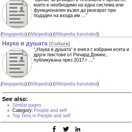
което е необходимо на една система или
функционален възел да реагират при
подаден на входа им …”
(
Negapedia
) (
Wikipedia
) (
Wikipedia translated
)
Наука в душата
[
Culture
]
“„Наука в душата“ е книга с избрани есета и
други текстове от Ричард Докинс,
публикувана през 2017 г …”
(
Negapedia
) (
Wikipedia
) (
Wikipedia translated
)
See also:
Similar pages
Category:
People and self
Top Tens in People and self