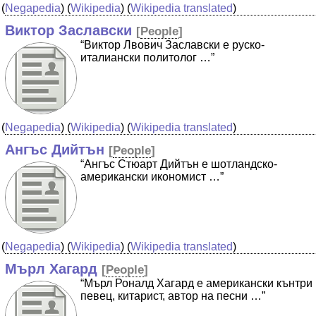
(
Negapedia
) (
Wikipedia
) (
Wikipedia translated
)
Виктор Заславски
[
People
]
“Виктор Лвович Заславски е руско-
италиански политолог …”
(
Negapedia
) (
Wikipedia
) (
Wikipedia translated
)
Ангъс Дийтън
[
People
]
“Ангъс Стюарт Дийтън е шотландско-
американски икономист …”
(
Negapedia
) (
Wikipedia
) (
Wikipedia translated
)
Мърл Хагард
[
People
]
“Мърл Роналд Хагард е американски кънтри
певец, китарист, автор на песни …”