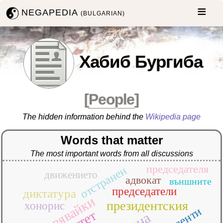
NEGAPEDIA
(BULGARIAN)
Хабиб Бургиба
[
People
]
The hidden information behind the
Wikipedia page
Words that matter
The most important words from all discussions
председателя
отстранен
движението
адвокат
външните
председатели
диктатура
установявайки
президентския
хонорис