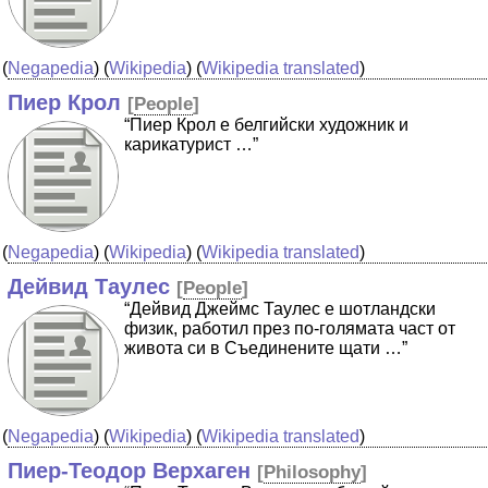
(
Negapedia
) (
Wikipedia
) (
Wikipedia translated
)
Пиер Крол
[
People
]
“Пиер Крол е белгийски художник и
карикатурист …”
(
Negapedia
) (
Wikipedia
) (
Wikipedia translated
)
Дейвид Таулес
[
People
]
“Дейвид Джеймс Таулес е шотландски
физик, работил през по-голямата част от
живота си в Съединените щати …”
(
Negapedia
) (
Wikipedia
) (
Wikipedia translated
)
Пиер-Теодор Верхаген
[
Philosophy
]