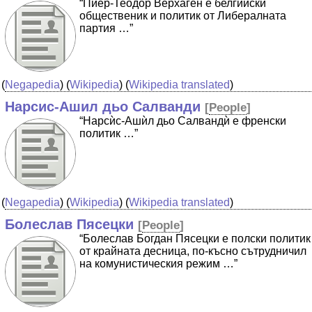
“Пиер-Теодор Верхаген е белгийски
общественик и политик от Либералната
партия …”
(
Negapedia
) (
Wikipedia
) (
Wikipedia translated
)
Нарсис-Ашил дьо Салванди
[
People
]
“Нарсѝс-Ашѝл дьо Салвандѝ е френски
политик …”
(
Negapedia
) (
Wikipedia
) (
Wikipedia translated
)
Болеслав Пясецки
[
People
]
“Болеслав Богдан Пясецки е полски политик
от крайната десница, по-късно сътрудничил
на комунистическия режим …”