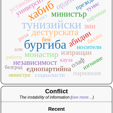
президенти
университет
ордена
хабиб
тунис
парижки
министър
пост
тунизийски
зин
дестурската
абидин
роза
бялата
бен
бургиба
носители
али
изпращан
монастир
работи
изгнание
олаф
кауза
независимост
белград
еднопартийна
парижкия
социалисти
министри
Conflict
The instability of information
(
see more…
)
Recent