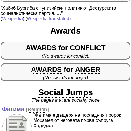
“Хабиб Бургиба е тунизийски политик от Дестурската
социалистическа партия. …”
(
Wikipedia
) (
Wikipedia translated
)
Awards
AWARDS
for
CONFLICT
(No awards for conflict)
AWARDS
for
ANGER
(No awards for anger)
Social Jumps
The pages that are socially close
Фатима
[
Religion
]
“Фатима е дъщеря на последния пророк
Мохамед от неговата първа съпруга
Хадиджа …”