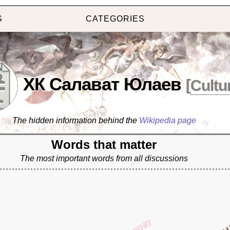
S
CATEGORIES
ХК Салават Юлаев
[
Cultu
The hidden information behind the
Wikipedia page
Words that matter
The most important words from all discussions
марат