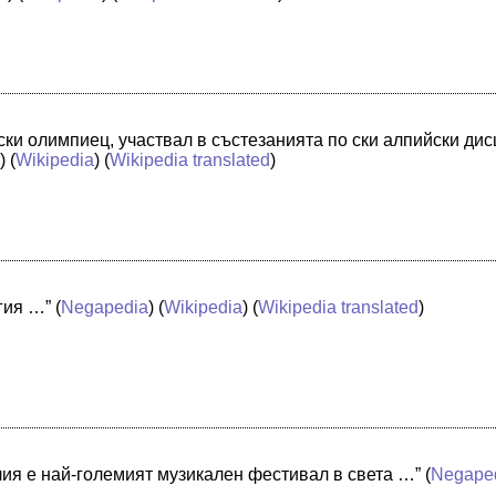
ски олимпиец, участвал в състезанията по ски алпийски ди
a
) (
Wikipedia
) (
Wikipedia translated
)
гия …”
(
Negapedia
) (
Wikipedia
) (
Wikipedia translated
)
лия е най-големият музикален фестивал в света …”
(
Negape