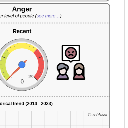
Anger
r level of people
(
see more…
)
Recent
0
100
0
orical trend (2014 - 2023)
Time / Anger
Time / Anger