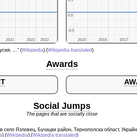
0.5
0.5
0.0
0.0
-0.5
-0.5
2021
2021
2022
2022
2022
2022
2015
2015
2016
2016
2017
2017
усия. …”
(
Wikipedia
) (
Wikipedia translated
)
Awards
CT
AW
Social Jumps
The pages that are socially close
в село Язловец, Бучацки район, Тернополска област, Украйна
a
) (
Wikipedia
) (
Wikipedia translated
)