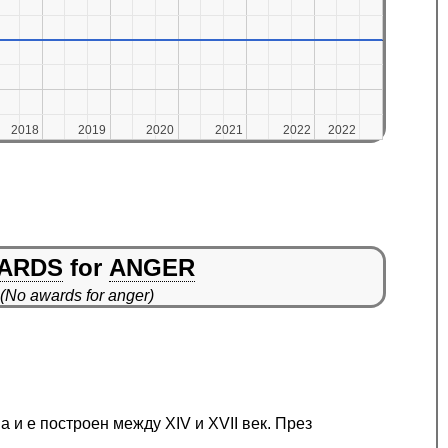
2018
2018
2019
2019
2020
2020
2021
2021
2022
2022
2022
2022
ARDS
for
ANGER
(No awards for anger)
 и е построен между XIV и XVII век. През