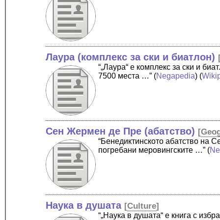
Лаура (комплекс за ски и биатлон)
“„Лаура“ е комплекс за ски и би
7500 места …”
(
Negapedia
) (
Wiki
Сен Жермен де Пре (абатство)
[
Geo
“Бенедиктинското абатство на С
погребани меровингските …”
(
Ne
Наука в душата
[
Culture
]
“„Наука в душата“ е книга с избр