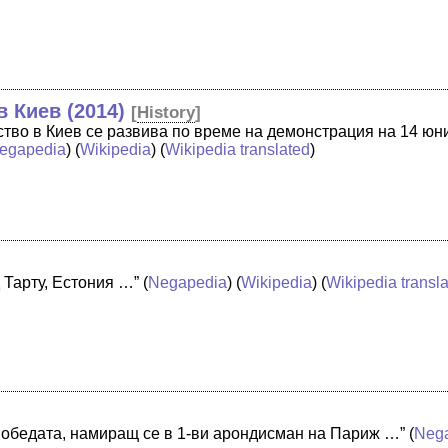
 Киев (2014)
[
History
]
тво в Киев се развива по време на демонстрация на 14 юни 
egapedia
) (
Wikipedia
) (
Wikipedia translated
)
д Тарту, Естония …”
(
Negapedia
) (
Wikipedia
) (
Wikipedia transl
 победата, намиращ се в 1-ви арондисман на Париж …”
(
Neg