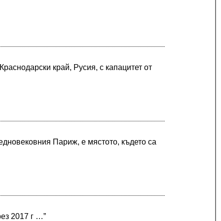
Краснодарски край, Русия, с капацитет от
едновековния Париж, е мястото, където са
рез 2017 г …”