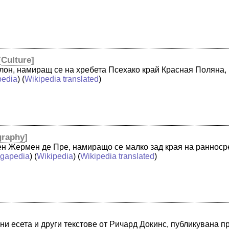
[
Culture
]
атлон, намиращ се на хребета Псехако край Красная Поляна, 
pedia
) (
Wikipedia translated
)
graphy
]
ен Жермен де Пре, намиращо се малко зад края на ранноср
gapedia
) (
Wikipedia
) (
Wikipedia translated
)
ани есета и други текстове от Ричард Докинс, публикувана п