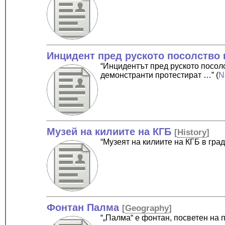
Инцидент пред руското посолство в
“Инцидентът пред руското посолс
демонстранти протестират …”
(
N
Музей на килиите на КГБ
[
History
]
“Музеят на килиите на КГБ в гра
Фонтан Палма
[
Geography
]
“„Палма“ е фонтан, посветен на