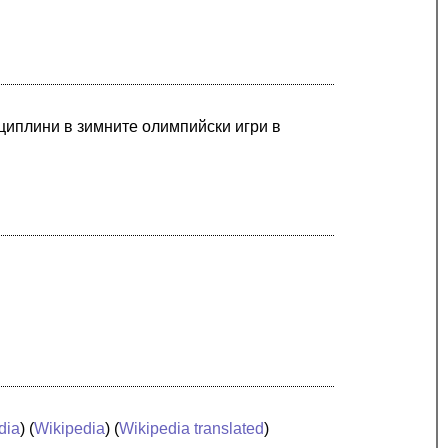
сциплини в зимните олимпийски игри в
dia
) (
Wikipedia
) (
Wikipedia translated
)