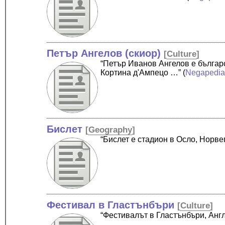
Петър Ангелов (скиор)
[
Culture
]
“Петър Иванов Ангелов е българ
Кортина д'Ампецо …”
(
Negapedi
Бислет
[
Geography
]
“Бислет е стадион в Осло, Норве
Фестивал в Гластънбъри
[
Culture
]
“Фестивалът в Гластънбъри, Анг