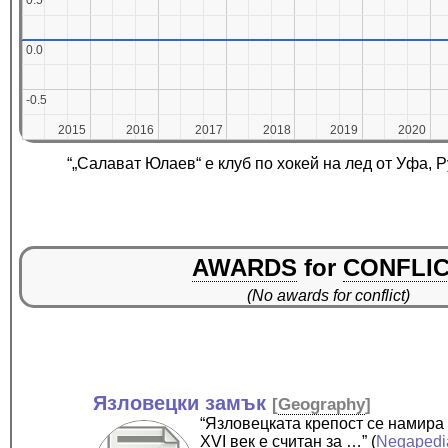
0.5
0.5
0.0
0.0
-0.5
-0.5
2015
2015
2016
2016
2017
2017
2018
2018
2019
2019
2020
2020
“„Салават Юлаев“ е клуб по хокей на лед от Уфа, Р
AWARDS
for
CONFLI
(No awards for conflict)
Язловецки замък
[
Geography
]
“Язловецката крепост се намира 
XVI век е считан за …”
(
Negapedi