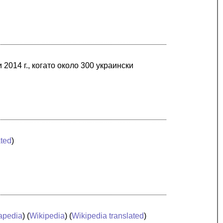
2014 г., когато около 300 украински
ated
)
apedia
) (
Wikipedia
) (
Wikipedia translated
)