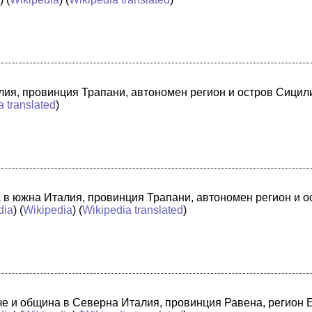
лия, провинция Трапани, автономен регион и остров Сицили
a translated
)
а в южна Италия, провинция Трапани, автономен регион и 
dia
) (
Wikipedia
) (
Wikipedia translated
)
адче и община в Северна Италия, провинция Равена, регион