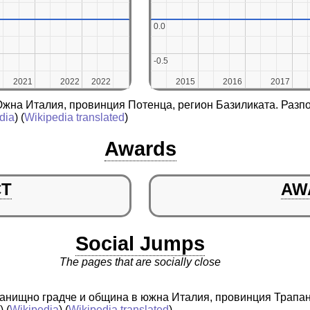
0.0
0.0
-0.5
-0.5
2021
2021
2022
2022
2022
2022
2015
2015
2016
2016
2017
2017
Южна Италия, провинция Потенца, регион Базиликата. Разп
dia
) (
Wikipedia translated
)
Awards
CT
AW
Social Jumps
The pages that are socially close
истанищно градче и община в южна Италия, провинция Трапа
a
) (
Wikipedia
) (
Wikipedia translated
)