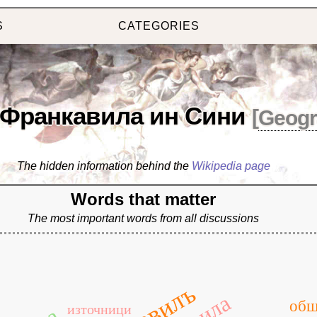
S
CATEGORIES
Франкавила ин Сини
[
Geogr
The hidden information behind the
Wikipedia page
Words that matter
The most important words from all discussions
общ
източници