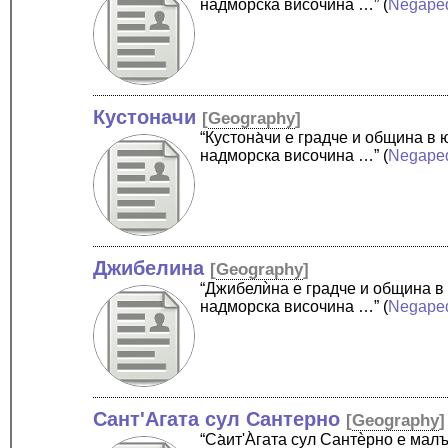
надморска височина …”
(
Negape
Кустоначи
[
Geography
]
“Кустона̀чи е градче и община 
надморска височина …”
(
Negape
Джибелина
[
Geography
]
“Джибелѝна е градче и община в
надморска височина …”
(
Negape
Сант'Агата сул Сантерно
[
Geography
]
“Cа̀ит'А̀гата сул Сантѐрно е ма