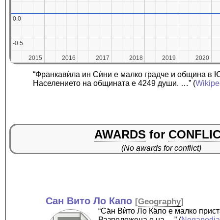
0.0
0.0
-0.5
-0.5
2015
2015
2016
2016
2017
2017
2018
2018
2019
2019
2020
2020
“Франкавѝла ин Сѝни е малко градче и община в 
Населението на общината е 4249 души. …”
(
Wikipe
AWARDS
for
CONFLI
(No awards for conflict)
Сан Вито Ло Капо
[
Geography
]
“Са̀н Вѝто Ло Ка̀по е малко пр
Разположена е на …”
(
Negapedi