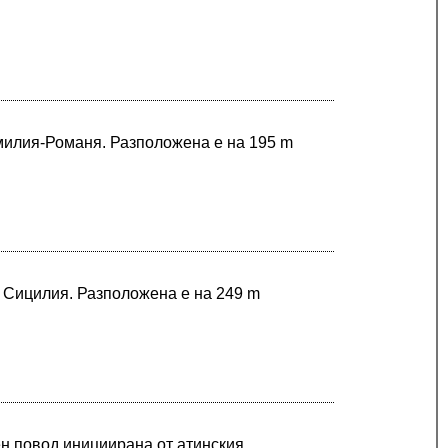
Емилия-Романя. Разположена е на 195 m
в Сицилия. Разположена е на 249 m
н повод инициирана от атинския