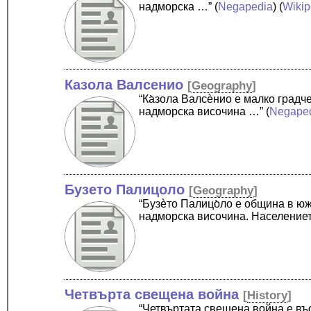
надморска …”
(
Negapedia
) (
Wikip
Казола Валсенио
[
Geography
]
“Ка̀зола Валсѐнио е малко град
надморска височина …”
(
Negape
Бузето Палицоло
[
Geography
]
“Бузѐто Палицо̀ло е община в ю
надморска височина. Население
Четвърта свещена война
[
History
]
“Четвъртата свещена война е въ