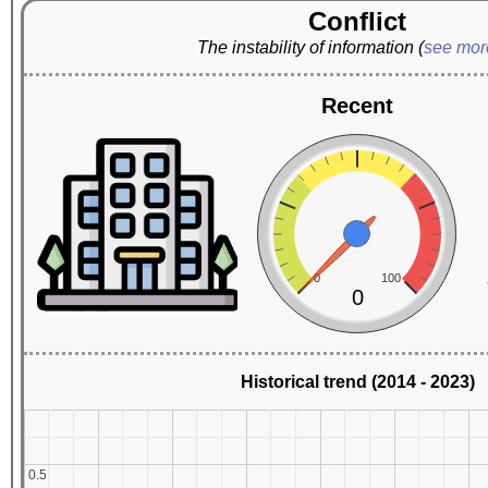
Conflict
The instability of information
(
see mo
Recent
0
100
0
Historical trend (2014 - 2023)
0.5
0.5