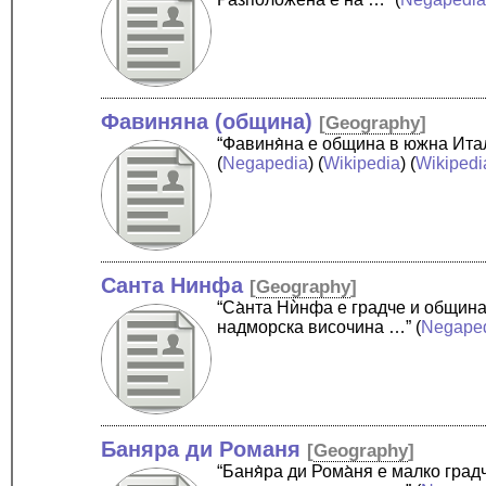
Фавиняна (община)
[
Geography
]
“Фавиня̀на е община в южна Ита
(
Negapedia
) (
Wikipedia
) (
Wikipedi
Санта Нинфа
[
Geography
]
“Са̀нта Нѝнфа е градче и общин
надморска височина …”
(
Negape
Баняра ди Романя
[
Geography
]
“Баня̀ра ди Рома̀ня е малко гр