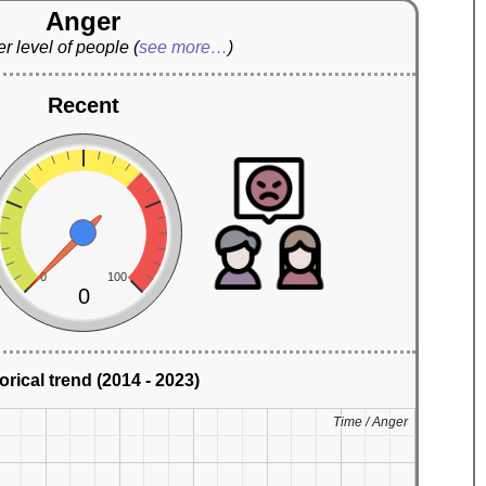
Anger
r level of people
(
see more…
)
Recent
0
100
0
orical trend (2014 - 2023)
Time / Anger
Time / Anger