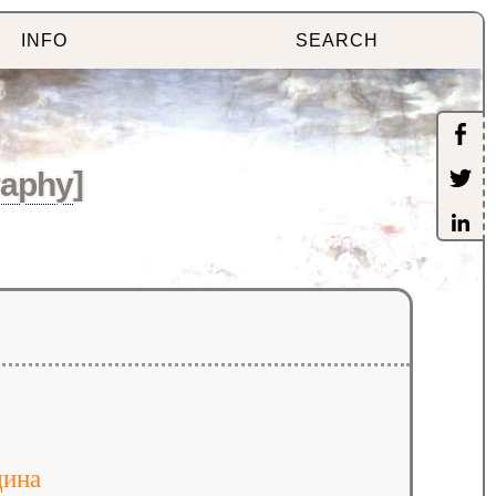
INFO
SEARCH
aphy
]
ина