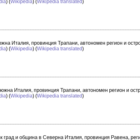
dia
) (
Wikipedia
) (
Wikipedia translated
)
в южна Италия, провинция Трапани, автономен регион и ост
dia
) (
Wikipedia
) (
Wikipedia translated
)
 южна Италия, провинция Трапани, автономен регион и ост
dia
) (
Wikipedia
) (
Wikipedia translated
)
лък град и община в Северна Италия, провинция Равена, ре