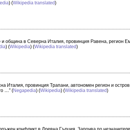
edia
) (
Wikipedia translated
)
че и община в Северна Италия, провинция Равена, регион 
dia
) (
Wikipedia
) (
Wikipedia translated
)
жна Италия, провинция Трапани, автономен регион и остро
то …”
(
Negapedia
) (
Wikipedia
) (
Wikipedia translated
)
оръжен конфликт в Древна Гърция. Започва по незначителе