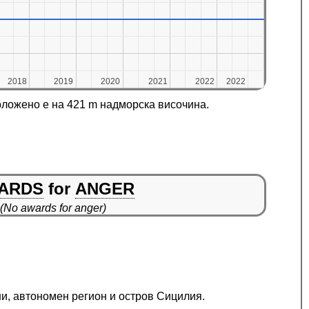
2018
2018
2019
2019
2020
2020
2021
2021
2022
2022
2022
2022
оложено е на 421 m надморска височина.
ARDS
for
ANGER
(No awards for anger)
ни, автономен регион и остров Сицилия.