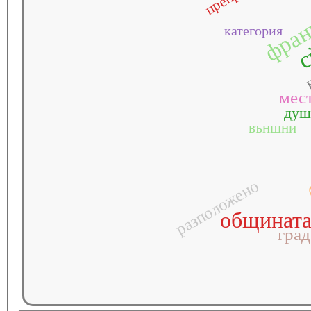
фран
категория
с
н
мес
душ
външни
разположено
общинат
град