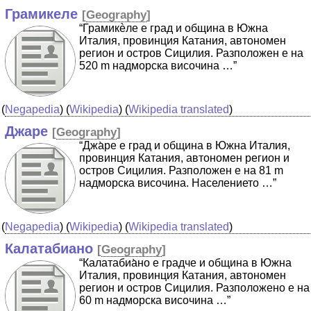
Грамикеле
[
Geography
]
“Грамикѐле е град и община в Южна
Италия, провинция Катания, автономен
регион и остров Сицилия. Разположен е на
520 m надморска височина …”
(
Negapedia
) (
Wikipedia
) (
Wikipedia translated
)
Джаре
[
Geography
]
“Джа̀ре е град и община в Южна Италия,
провинция Катания, автономен регион и
остров Сицилия. Разположен е на 81 m
надморска височина. Населението …”
(
Negapedia
) (
Wikipedia
) (
Wikipedia translated
)
Калатабиано
[
Geography
]
“Калатабиа̀но е градче и община в Южна
Италия, провинция Катания, автономен
регион и остров Сицилия. Разположено е на
60 m надморска височина …”