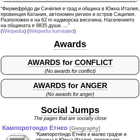
“Фиумефрѐдо ди Сичѝлия е град и община в Южна Италия,
провинция Катания, автономен регион и остров Сицилия.
Разположен е на 62 m надморска височина. Населението
на общината е 9835 души. …”
(
Wikipedia
) (
Wikipedia translated
)
Awards
AWARDS
for
CONFLICT
(No awards for conflict)
AWARDS
for
ANGER
(No awards for anger)
Social Jumps
The pages that are socially close
Кампоротондо Етнео
[
Geography
]
“Кампорото̀ндо Етнѐо е малко градче и
община в Южна Италия, провинция