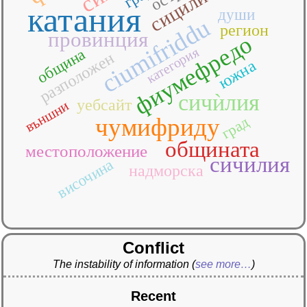
катания
души
ciumifriddu
регион
провинция
фиумефредо
категория
община
разположен
южна
сичѝлия
уебсайт
външни
чумифриду
град
общината
местоположение
сичилия
височина
надморска
Conflict
The instability of information
(
see more…
)
Recent