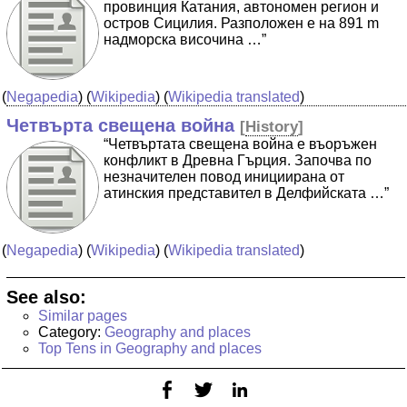
провинция Катания, автономен регион и
остров Сицилия. Разположен е на 891 m
надморска височина …”
(
Negapedia
) (
Wikipedia
) (
Wikipedia translated
)
Четвърта свещена война
[
History
]
“Четвъртата свещена война е въоръжен
конфликт в Древна Гърция. Започва по
незначителен повод инициирана от
атинския представител в Делфийската …”
(
Negapedia
) (
Wikipedia
) (
Wikipedia translated
)
See also:
Similar pages
Category:
Geography and places
Top Tens in Geography and places