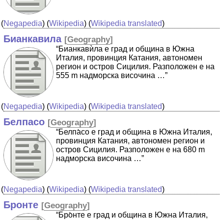
(
Negapedia
) (
Wikipedia
) (
Wikipedia translated
)
Бианкавила
[
Geography
]
“Бианкавѝла е град и община в Южна
Италия, провинция Катания, автономен
регион и остров Сицилия. Разположен е на
555 m надморска височина …”
(
Negapedia
) (
Wikipedia
) (
Wikipedia translated
)
Белпасо
[
Geography
]
“Белпа̀со е град и община в Южна Италия,
провинция Катания, автономен регион и
остров Сицилия. Разположен е на 680 m
надморска височина …”
(
Negapedia
) (
Wikipedia
) (
Wikipedia translated
)
Бронте
[
Geography
]
“Бро̀нте е град и община в Южна Италия,