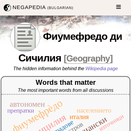
NEGAPEDIA
(BULGARIAN)
Фиумефредо ди
Сичилия
[
Geography
]
The hidden information behind the
Wikipedia page
Words that matter
The most important words from all discussions
фиумефрѐдо
автономен
населението
препратки
сицилия
източници
италия
сицилиански
градове
остров