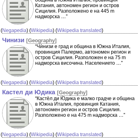
Катания, автономен регион и остров
Сицилия. Разположено е на 445 m
надморска …”
(
Negapedia
) (
Wikipedia
) (
Wikipedia translated
)
Чинизи
[
Geography
]
“Чѝнизи е град и община в Южна Италия,
провинция Палермо, автономен регион и
остров Сицилия. Разположен е на 75 m
надморска височина. Населението …”
(
Negapedia
) (
Wikipedia
) (
Wikipedia translated
)
Кастел ди Юдика
[
Geography
]
“Кастѐл ди Ю̀дика е малко градче и община
в Южна Италия, провинция Катания,
автономен регион и остров Сицилия.
Разположено е на 475 m надморска …”
(
Negapedia
) (
Wikipedia
) (
Wikipedia translated
)