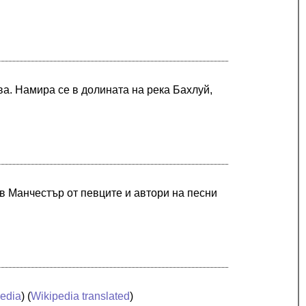
ва. Намира се в долината на река Бахлуй,
 в Манчестър от певците и автори на песни
edia
) (
Wikipedia translated
)