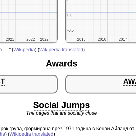
0.5
0.5
0.0
0.0
-0.5
-0.5
2021
2021
2022
2022
2022
2022
2015
2015
2016
2016
2017
2017
а. …”
(
Wikipedia
) (
Wikipedia translated
)
Awards
CT
AW
Social Jumps
The pages that are socially close
 рок група, формирана през 1971 година в Кенви Айланд от
dia
) (
Wikipedia translated
)