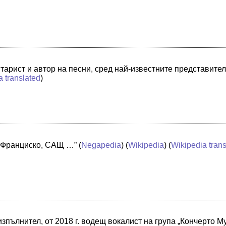
тарист и автор на песни, сред най-известните представител
a translated
)
ан Франциско, САЩ …”
(
Negapedia
) (
Wikipedia
) (
Wikipedia tran
изпълнител, от 2018 г. водещ вокалист на група „Кончерто М