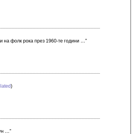
и на фолк рока през 1960-те години …”
slated
)
ун …”