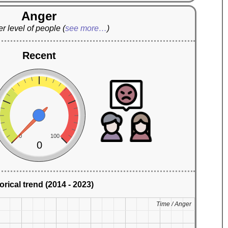
Anger
r level of people
(
see more…
)
Recent
0
100
0
orical trend (2014 - 2023)
Time / Anger
Time / Anger