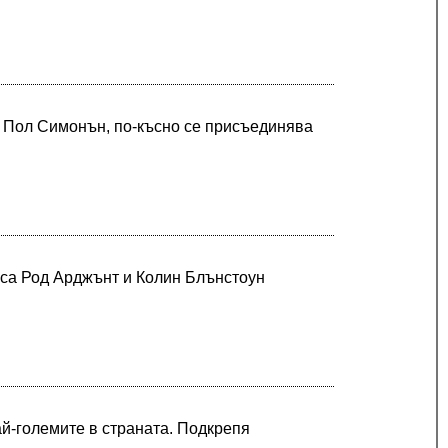
и Пол Симонън, по-късно се присъединява
а са Род Арджънт и Колин Блънстоун
ай-големите в страната. Подкрепя