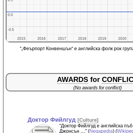
0.5
0.5
0.0
0.0
-0.5
-0.5
2015
2015
2016
2016
2017
2017
2018
2018
2019
2019
2020
2020
“„Феърпорт Конвеншън“ е английска фолк рок груп
AWARDS
for
CONFLI
(No awards for conflict)
Доктор Фийлгуд
[
Culture
]
“Доктор Фийлгуд е английска пъб
Джонсън …”
(
Negapedia
) (
Wikipe