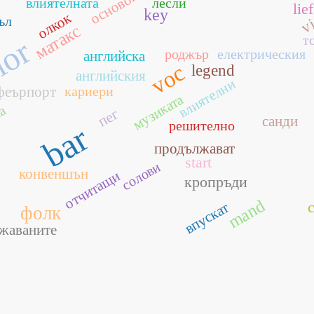
влиятелната
лесли
lief
key
vi
олкок
ъл
матакс
т
lor
роджър
електрическия
английска
voc
legend
английския
влиятелни
феърпорт
кариери
музиката
ка
пег
санди
решително
bar
продължават
start
солови
конвеншън
отчитащи
кропръди
mand
впускат
фолк
жаваните