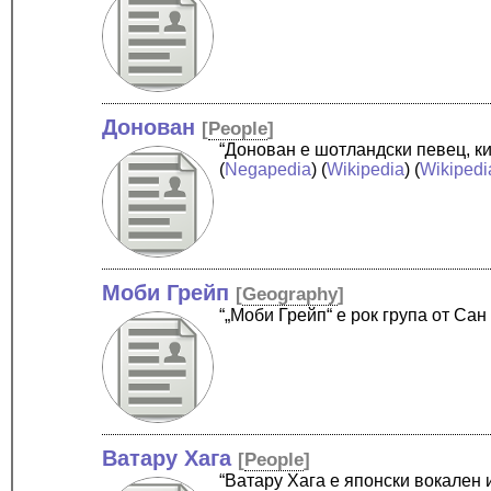
Донован
[
People
]
“Донован е шотландски певец, ки
(
Negapedia
) (
Wikipedia
) (
Wikipedi
Моби Грейп
[
Geography
]
“„Моби Грейп“ е рок група от С
Ватару Хага
[
People
]
“Ватару Хага е японски вокален 