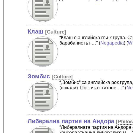
Клаш
[
Culture
]
“Клаш е английска пънк група. 
барабанистът …”
(
Negapedia
) (
Wi
Зомбис
[
Culture
]
“„Зомбис“ са английска рок груп
(вокали). Постигат хитове …”
(
Ne
Либерална партия на Андора
[
Philo
“Либералната партия на Андора 
консервативния либерализъм …