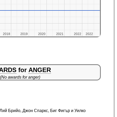
2018
2018
2019
2019
2020
2020
2021
2021
2022
2022
2022
2022
ARDS
for
ANGER
(No awards for anger)
 Лий Брийо, Джон Спаркс, Биг Фигър и Уилко