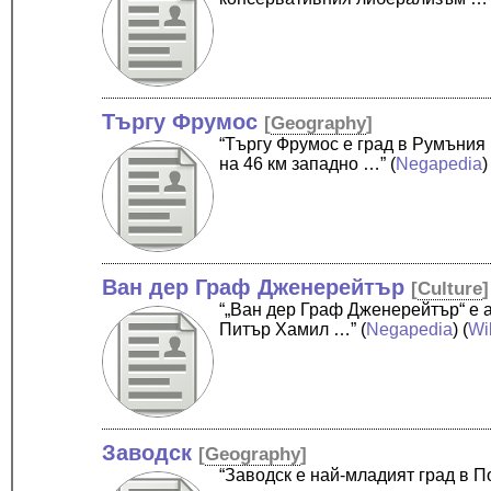
Търгу Фрумос
[
Geography
]
“Търгу Фрумос е град в Румъния 
на 46 км западно …”
(
Negapedia
)
Ван дер Граф Дженерейтър
[
Culture
]
“„Ван дер Граф Дженерейтър“ е а
Питър Хамил …”
(
Negapedia
) (
Wi
Заводск
[
Geography
]
“Заводск е най-младият град в 