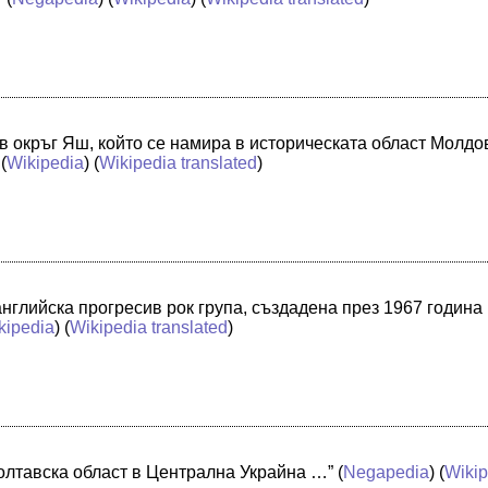
в окръг Яш, който се намира в историческата област Молдо
 (
Wikipedia
) (
Wikipedia translated
)
нглийска прогресив рок група, създадена през 1967 година
kipedia
) (
Wikipedia translated
)
Полтавска област в Централна Украйна …”
(
Negapedia
) (
Wikip