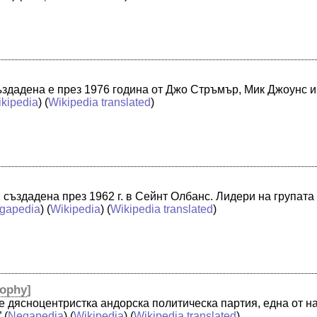
Създадена е през 1976 година от Джо Стръмър, Мик Джоунс 
kipedia
) (
Wikipedia translated
)
а, създадена през 1962 г. в Сейнт Олбанс. Лидери на групат
gapedia
) (
Wikipedia
) (
Wikipedia translated
)
sophy
]
е дясноцентристка андорска политическа партия, една от н
”
(
Negapedia
) (
Wikipedia
) (
Wikipedia translated
)