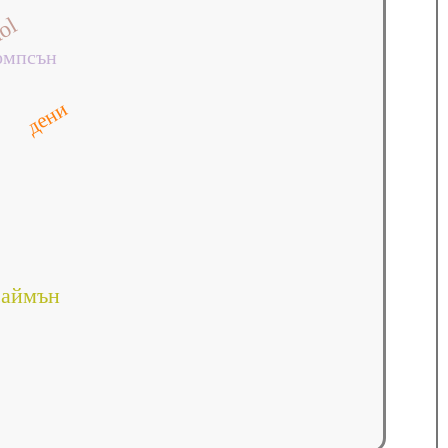
ol
омпсън
дени
саймън