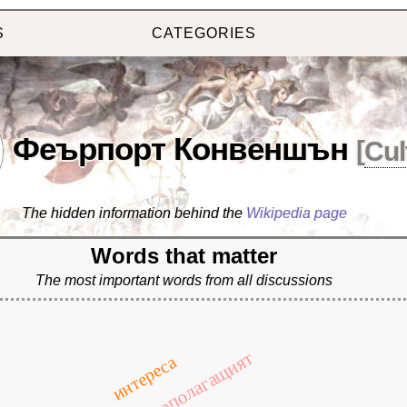
S
CATEGORIES
Феърпорт Конвеншън
[
Cul
The hidden information behind the
Wikipedia page
Words that matter
The most important words from all discussions
основополагащият
интереса