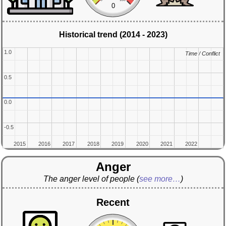
0
Historical trend (2014 - 2023)
1.0
1.0
Time / Conflict
Time / Conflict
0.5
0.5
0.0
0.0
-0.5
-0.5
2015
2015
2016
2016
2017
2017
2018
2018
2019
2019
2020
2020
2021
2021
2022
2022
Anger
The anger level of people
(
see more…
)
Recent