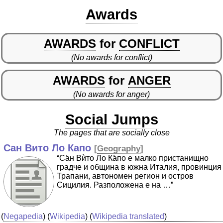
Awards
AWARDS
for
CONFLICT
(No awards for conflict)
AWARDS
for
ANGER
(No awards for anger)
Social Jumps
The pages that are socially close
Сан Вито Ло Капо
[
Geography
]
“Са̀н Вѝто Ло Ка̀по е малко пристанищно
градче и община в южна Италия, провинция
Трапани, автономен регион и остров
Сицилия. Разположена е на …”
(
Negapedia
) (
Wikipedia
) (
Wikipedia translated
)