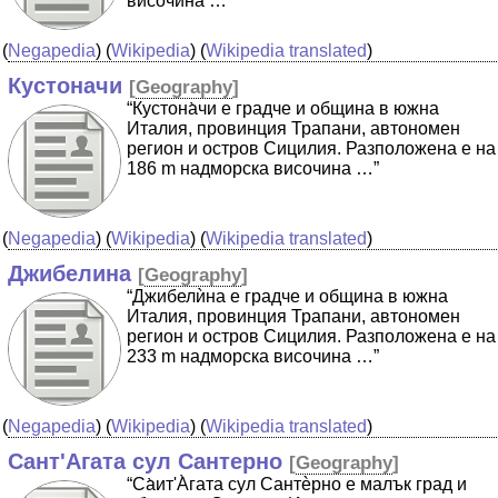
височина …”
(
Negapedia
) (
Wikipedia
) (
Wikipedia translated
)
Кустоначи
[
Geography
]
“Кустона̀чи е градче и община в южна
Италия, провинция Трапани, автономен
регион и остров Сицилия. Разположена е на
186 m надморска височина …”
(
Negapedia
) (
Wikipedia
) (
Wikipedia translated
)
Джибелина
[
Geography
]
“Джибелѝна е градче и община в южна
Италия, провинция Трапани, автономен
регион и остров Сицилия. Разположена е на
233 m надморска височина …”
(
Negapedia
) (
Wikipedia
) (
Wikipedia translated
)
Сант'Агата сул Сантерно
[
Geography
]
“Cа̀ит'А̀гата сул Сантѐрно е малък град и