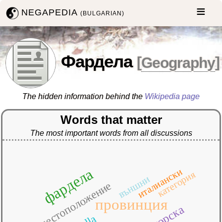
NEGAPEDIA
(BULGARIAN)
Фардела
[
Geography
]
The hidden information behind the
Wikipedia page
Words that matter
The most important words from all discussions
фардела
италиански
категория
външни
местоположение
провинция