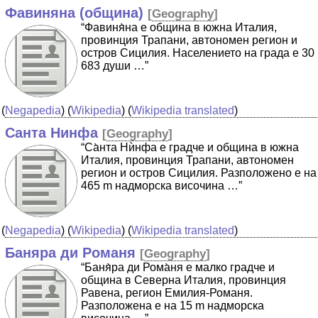
Фавиняна (община)
[
Geography
]
“Фавиня̀на е община в южна Италия,
провинция Трапани, автономен регион и
остров Сицилия. Населението на града е 30
683 души …”
(
Negapedia
) (
Wikipedia
) (
Wikipedia translated
)
Санта Нинфа
[
Geography
]
“Са̀нта Нѝнфа е градче и община в южна
Италия, провинция Трапани, автономен
регион и остров Сицилия. Разположено е на
465 m надморска височина …”
(
Negapedia
) (
Wikipedia
) (
Wikipedia translated
)
Баняра ди Романя
[
Geography
]
“Баня̀ра ди Рома̀ня е малко градче и
община в Северна Италия, провинция
Равена, регион Емилия-Романя.
Разположена е на 15 m надморска