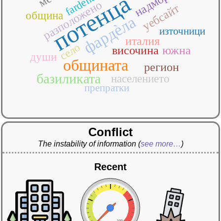
надморска
потенца
fardella
разположено
уебсайт
община
фардѐла
източници
италия
село
височина
южна
души
общината
регион
базиликата
населението
препратки
Conflict
The instability of information
(
see more…
)
Recent
0
100