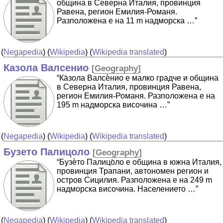
община в Северна Италия, провинция
Равена, регион Емилия-Романя.
Разположена е на 11 m надморска …”
(
Negapedia
) (
Wikipedia
) (
Wikipedia translated
)
Казола Валсенио
[
Geography
]
“Ка̀зола Валсѐнио е малко градче и община
в Северна Италия, провинция Равена,
регион Емилия-Романя. Разположена е на
195 m надморска височина …”
(
Negapedia
) (
Wikipedia
) (
Wikipedia translated
)
Бузето Палицоло
[
Geography
]
“Бузѐто Палицо̀ло е община в южна Италия,
провинция Трапани, автономен регион и
остров Сицилия. Разположена е на 249 m
надморска височина. Населението …”
(
Negapedia
) (
Wikipedia
) (
Wikipedia translated
)