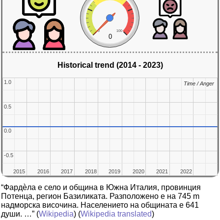
0
100
0
Historical trend (2014 - 2023)
1.0
1.0
Time / Anger
Time / Anger
0.5
0.5
0.0
0.0
-0.5
-0.5
2015
2015
2016
2016
2017
2017
2018
2018
2019
2019
2020
2020
2021
2021
2022
2022
“Фардѐла е село и община в Южна Италия, провинция
Потенца, регион Базиликата. Разположено е на 745 m
надморска височина. Населението на общината е 641
души. …”
(
Wikipedia
) (
Wikipedia translated
)