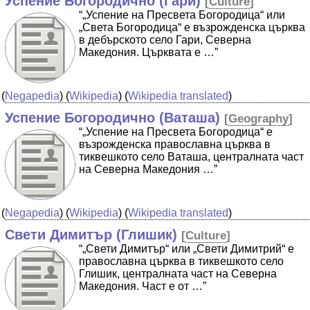
Успение Богородично (Гари)
[
Culture
]
“„Успение на Пресвета Богородица“ или
„Света Богородица“ е възрожденска църква
в дебърското село Гари, Северна
Македония. Църквата е …”
(
Negapedia
) (
Wikipedia
) (
Wikipedia translated
)
Успение Богородично (Ваташа)
[
Geography
]
“„Успение на Пресвета Богородица“ е
възрожденска православна църква в
тиквешкото село Ваташа, централната част
на Северна Македония …”
(
Negapedia
) (
Wikipedia
) (
Wikipedia translated
)
Свети Димитър (Глишик)
[
Culture
]
“„Свети Димитър“ или „Свети Димитрий“ е
православна църква в тиквешкото село
Глишик, централната част на Северна
Македония. Част е от …”