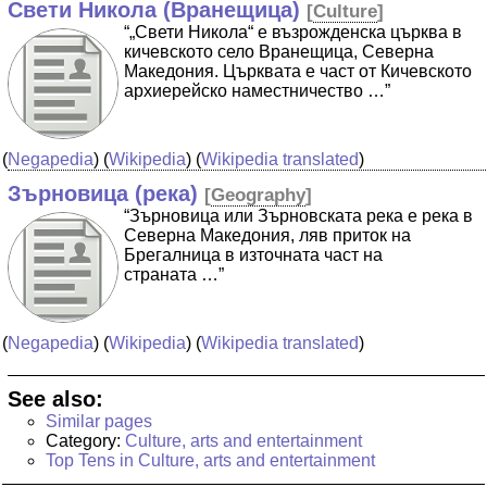
Свети Никола (Вранещица)
[
Culture
]
“„Свети Никола“ е възрожденска църква в
кичевското село Вранещица, Северна
Македония. Църквата е част от Кичевското
архиерейско наместничество …”
(
Negapedia
) (
Wikipedia
) (
Wikipedia translated
)
Зърновица (река)
[
Geography
]
“Зърновица или Зърновската река е река в
Северна Македония, ляв приток на
Брегалница в източната част на
страната …”
(
Negapedia
) (
Wikipedia
) (
Wikipedia translated
)
See also:
Similar pages
Category:
Culture, arts and entertainment
Top Tens in Culture, arts and entertainment