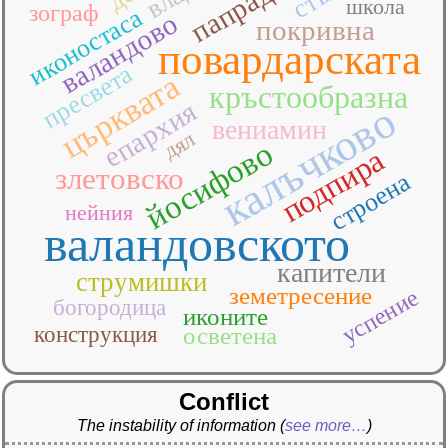
школа
зограф
иконостаса
валандово
покривна
повардарската
пресвета
църквата
кръстообразна
епархия
калъчково
вениамин
дял
йосифово
подпира
злетовско
строена
нейния
валандовското
капители
струмишки
земетресение
успение
богородица
иконите
конструкция
осветена
Conflict
The instability of information
(
see more…
)