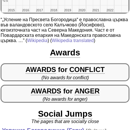
-0.5
-0.5
2015
2015
2016
2016
2017
2017
2018
2018
2019
2019
2020
2020
2021
2021
2022
2022
“„Успение на Пресвета Богородица“ е православна църква
във валандовското село Калъчково (Йосифово),
югоизточната част на Северна Македония. Част е от
Повардарската епархия на Македонската православна
църква. …”
(
Wikipedia
) (
Wikipedia translated
)
Awards
AWARDS
for
CONFLICT
(No awards for conflict)
AWARDS
for
ANGER
(No awards for anger)
Social Jumps
The pages that are socially close