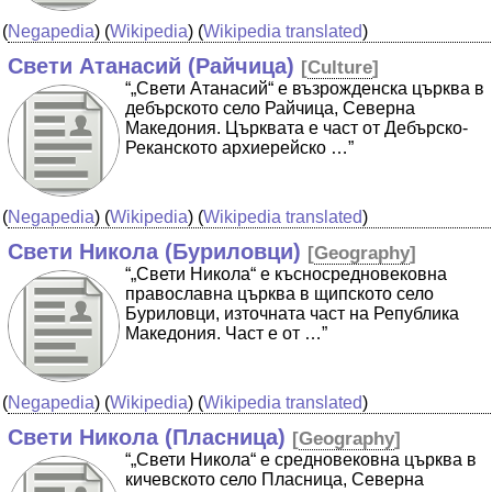
(
Negapedia
) (
Wikipedia
) (
Wikipedia translated
)
Свети Атанасий (Райчица)
[
Culture
]
“„Свети Атанасий“ е възрожденска църква в
дебърското село Райчица, Северна
Македония. Църквата е част от Дебърско-
Реканското архиерейско …”
(
Negapedia
) (
Wikipedia
) (
Wikipedia translated
)
Свети Никола (Буриловци)
[
Geography
]
“„Свети Никола“ е късносредновековна
православна църква в щипското село
Буриловци, източната част на Република
Македония. Част е от …”
(
Negapedia
) (
Wikipedia
) (
Wikipedia translated
)
Свети Никола (Пласница)
[
Geography
]
“„Свети Никола“ е средновековна църква в
кичевското село Пласница, Северна