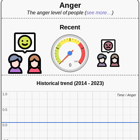
Anger
The anger level of people
(
see more…
)
Recent
0
100
0
Historical trend (2014 - 2023)
1.0
1.0
Time / Anger
Time / Anger
0.5
0.5
0.0
0.0