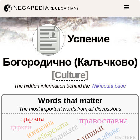
NEGAPEDIA
(BULGARIAN)
Успение
Богородично (Калъчково)
[
Culture
]
The hidden information behind the
Wikipedia page
Words that matter
The most important words from all discussions
църква
православна
изписана
дебърската
владиката
папрадишки
църкви
стълбове
състава