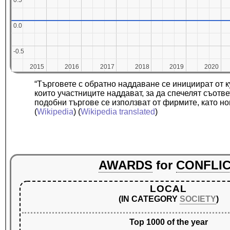
0.5
0.5
0.0
0.0
-0.5
-0.5
2015
2015
2016
2016
2017
2017
2018
2018
2019
2019
2020
2020
“Търговете с обратно наддаване се инициират от 
които участниците наддават, за да спечелят съотв
подобни търгове се използват от фирмите, като н
(
Wikipedia
) (
Wikipedia translated
)
AWARDS
for
CONFLI
LOCAL
(IN CATEGORY
SOCIETY
)
Top 1000 of the year