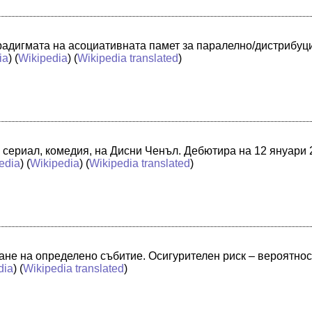
арадигмата на асоциативната памет за паралелно/дистрибуц
ia
) (
Wikipedia
) (
Wikipedia translated
)
 сериал, комедия, на Дисни Ченъл. Дебютира на 12 януари 2
edia
) (
Wikipedia
) (
Wikipedia translated
)
ване на определено събитие. Осигурителен риск – вероятно
dia
) (
Wikipedia translated
)