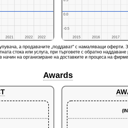
0.5
0.5
0.0
0.0
-0.5
-0.5
2021
2021
2022
2022
2022
2022
2015
2015
2016
2016
2017
2017
купувача, а продавачите „поддават“ с намаляващи оферти. З
етната стока или услуга, при търговете с обратно наддаван
ов начин на организиране на доставките и процеса на фирме
Awards
CT
AW
(I