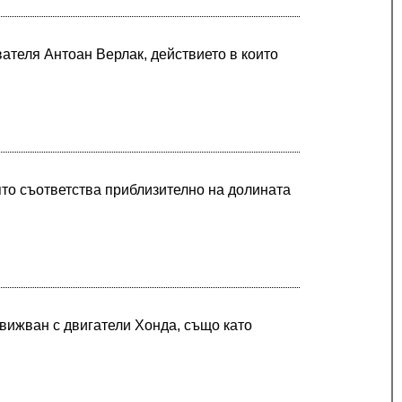
вателя Антоан Верлак, действието в които
ято съответства приблизително на долината
адвижван с двигатели Хонда, също като