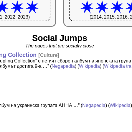
1, 2022, 2023)
(2014, 2015, 2016, 
Social Jumps
The pages that are socially close
g Collection
[
Culture
]
upling Collection“ е петият сборен албум на японската гру
Албумът достига 9-а …”
(
Negapedia
) (
Wikipedia
) (
Wikipedia tra
лбум на украинска групата АННА …”
(
Negapedia
) (
Wikipedia