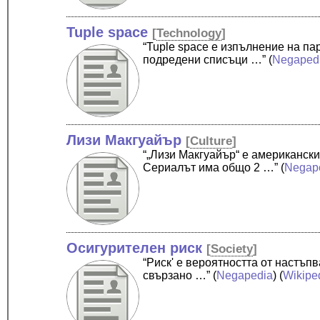
Tuple space
[
Technology
]
“Tuple space е изпълнение на п
подредени списъци …”
(
Negaped
Лизи Макгуайър
[
Culture
]
“„Лизи Макгуайър“ е американски
Сериалът има общо 2 …”
(
Negap
Осигурителен риск
[
Society
]
“Риск' е вероятността от настъп
свързано …”
(
Negapedia
) (
Wikipe