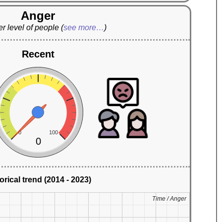
Anger
r level of people
(
see more…
)
Recent
0
100
0
orical trend (2014 - 2023)
Time / Anger
Time / Anger