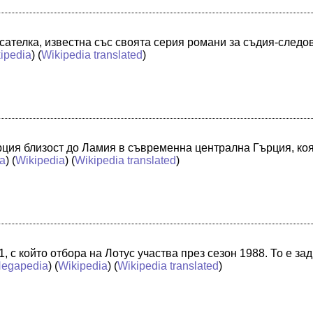
сателка, известна със своята серия романи за съдия-следо
ipedia
) (
Wikipedia translated
)
рция близост до Ламия в съвременна централна Гърция, ко
a
) (
Wikipedia
) (
Wikipedia translated
)
1, с който отбора на Лотус участва през сезон 1988. То е з
egapedia
) (
Wikipedia
) (
Wikipedia translated
)