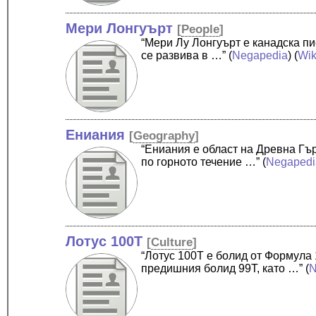
Мери Лонгуърт
[
People
]
“Мери Лу Лонгуърт е канадска пи
се развива в …”
(
Negapedia
) (
Wik
Ениания
[
Geography
]
“Ениания е област на Древна Гъ
по горното течение …”
(
Negapedi
Лотус 100Т
[
Culture
]
“Лотус 100T е болид от Формула 
предишния болид 99T, като …”
(
N