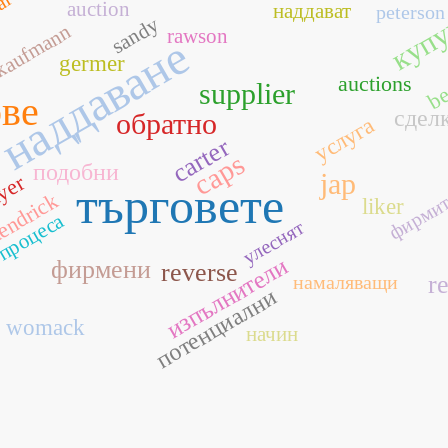
ат
купу
auction
наддават
peterson
sandy
kaufmann
rawson
наддаване
germer
be
auctions
supplier
ове
сдел
обратно
услуга
carter
caps
о
подобни
jap
yer
търговете
фирми
endrick
liker
процеса
улеснят
изпълнители
фирмени
reverse
re
намаляващи
потенциални
womack
начин