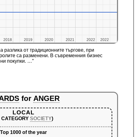
2018
2018
2019
2019
2020
2020
2021
2021
2022
2022
2022
2022
а разлика от традиционните търгове, при
е ролите са разменени. В съвременния бизнес
ни покупки. …”
ARDS
for
ANGER
LOCAL
N CATEGORY
SOCIETY
)
Top 1000 of the year