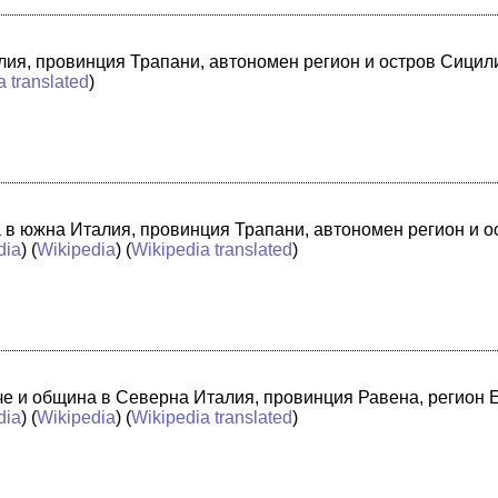
лия, провинция Трапани, автономен регион и остров Сицили
a translated
)
а в южна Италия, провинция Трапани, автономен регион и 
dia
) (
Wikipedia
) (
Wikipedia translated
)
адче и община в Северна Италия, провинция Равена, регион
dia
) (
Wikipedia
) (
Wikipedia translated
)