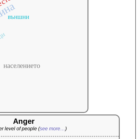
а
кина
външни
ци
населението
Anger
r level of people
(
see more…
)