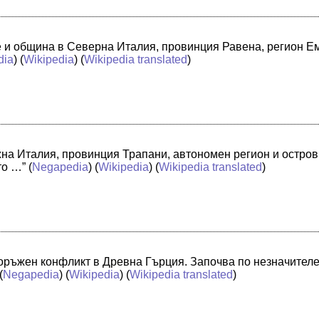
че и община в Северна Италия, провинция Равена, регион 
dia
) (
Wikipedia
) (
Wikipedia translated
)
жна Италия, провинция Трапани, автономен регион и остро
то …”
(
Negapedia
) (
Wikipedia
) (
Wikipedia translated
)
оръжен конфликт в Древна Гърция. Започва по незначителе
(
Negapedia
) (
Wikipedia
) (
Wikipedia translated
)