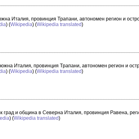
в южна Италия, провинция Трапани, автономен регион и ост
dia
) (
Wikipedia
) (
Wikipedia translated
)
 южна Италия, провинция Трапани, автономен регион и ост
dia
) (
Wikipedia
) (
Wikipedia translated
)
лък град и община в Северна Италия, провинция Равена, ре
edia
) (
Wikipedia translated
)