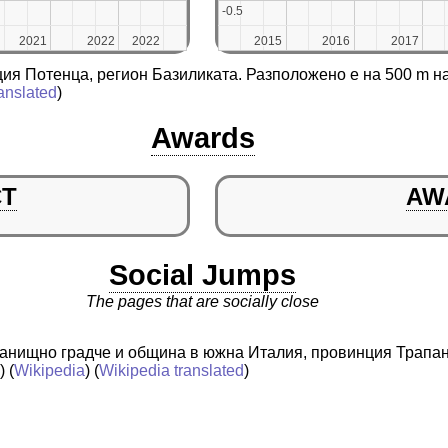
-0.5
-0.5
2021
2021
2022
2022
2022
2022
2015
2015
2016
2016
2017
2017
ция Потенца, регион Базиликата. Разположено е на 500 m н
anslated
)
Awards
CT
AW
Social Jumps
The pages that are socially close
истанищно градче и община в южна Италия, провинция Трапа
a
) (
Wikipedia
) (
Wikipedia translated
)