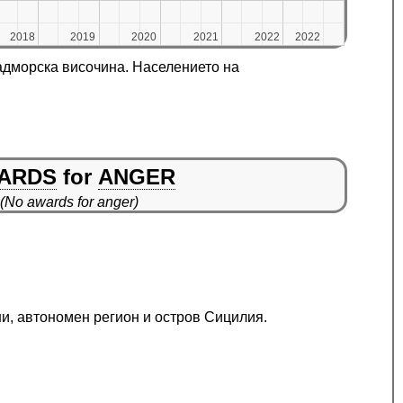
2018
2018
2019
2019
2020
2020
2021
2021
2022
2022
2022
2022
адморска височина. Населението на
ARDS
for
ANGER
(No awards for anger)
ни, автономен регион и остров Сицилия.