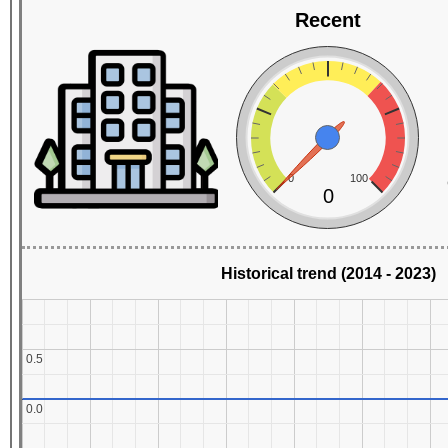
Recent
0
100
0
Historical trend (2014 - 2023)
0.5
0.5
0.0
0.0