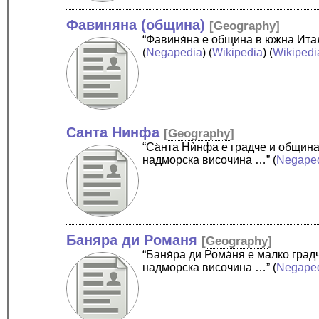
Фавиняна (община)
[
Geography
]
“Фавиня̀на е община в южна Ита
(
Negapedia
) (
Wikipedia
) (
Wikipedi
Санта Нинфа
[
Geography
]
“Са̀нта Нѝнфа е градче и общин
надморска височина …”
(
Negape
Баняра ди Романя
[
Geography
]
“Баня̀ра ди Рома̀ня е малко гр
надморска височина …”
(
Negape