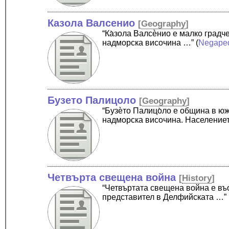
Казола Валсенио
[
Geography
]
“Ка̀зола Валсѐнио е малко град
надморска височина …”
(
Negape
Бузето Палицоло
[
Geography
]
“Бузѐто Палицо̀ло е община в ю
надморска височина. Население
Четвърта свещена война
[
History
]
“Четвъртата свещена война е въ
представител в Делфийската …”