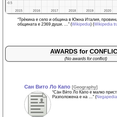
-0.5
-0.5
2015
2015
2016
2016
2017
2017
2018
2018
2019
2019
2020
2020
“Трѐкина е село и община в Южна Италия, провин
общината е 2369 души. …”
(
Wikipedia
) (
Wikipedia tr
AWARDS
for
CONFLI
(No awards for conflict)
Сан Вито Ло Капо
[
Geography
]
“Са̀н Вѝто Ло Ка̀по е малко пр
Разположена е на …”
(
Negapedi