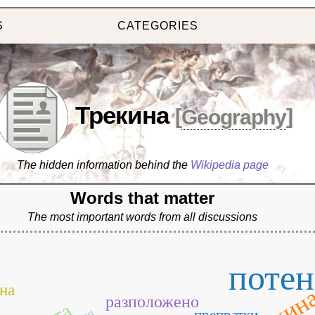
S
CATEGORIES
Трекина
[
Geography
]
The hidden information behind the
Wikipedia page
Words that matter
The most important words from all discussions
потен
ме
на
разположено
препратки