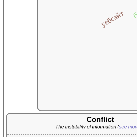
б
уебсайт
Conflict
The instability of information
(
see mo