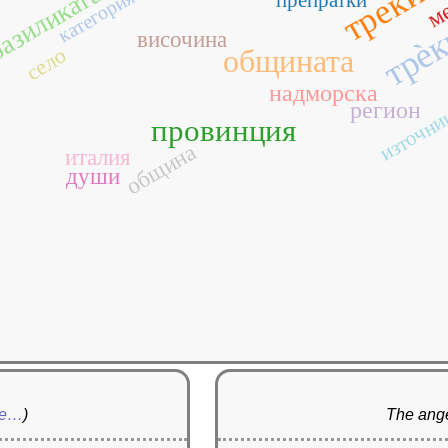
трекин
азиликата
категория
трѐ
височина
село
общината
надморска
регион
източни
провинция
община
италия
души
re…
)
The ange