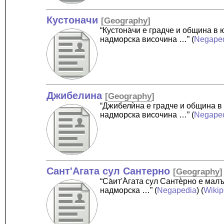
Кустоначи
[
Geography
]
“Кустона̀чи е градче и община 
надморска височина …”
(
Negape
Джибелина
[
Geography
]
“Джибелѝна е градче и община в
надморска височина …”
(
Negape
Сант'Агата сул Сантерно
[
Geography
]
“Cа̀ит'А̀гата сул Сантѐрно е ма
надморска …”
(
Negapedia
) (
Wikip