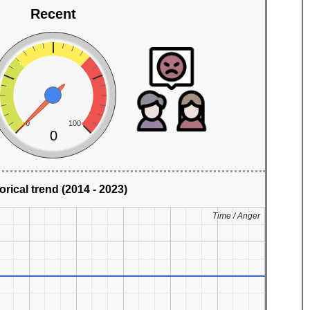
Recent
0
100
0
orical trend (2014 - 2023)
Time / Anger
Time / Anger