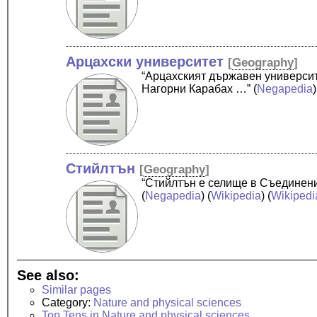
Арцахски университет
[
Geography
]
“Арцахският държавен университ
Нагорни Карабах …”
(
Negapedia
)
Стийлтън
[
Geography
]
“Стийлтън е селище в Съединени
(
Negapedia
) (
Wikipedia
) (
Wikipedi
See also:
Similar pages
Category:
Nature and physical sciences
Top Tens in Nature and physical sciences