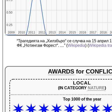
0.75
0.75
0.50
0.50
0.25
0.25
2009
2009
2010
2010
2011
2011
2012
2012
2013
2013
2014
2014
2015
2015
2016
2016
2017
2017
2018
2018
2
2
“Трагедията на „Хилзбъро“ се случва на 15 април 
ФК „Нотингам Форест“. …”
(
Wikipedia
) (
Wikipedia tr
AWARDS
for
CONFLI
LOCAL
(IN CATEGORY
NATURE
)
Top 1000 of the year