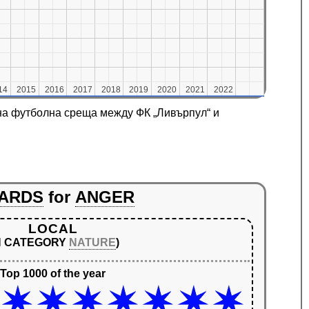
14
14
2015
2015
2016
2016
2017
2017
2018
2018
2019
2019
2020
2020
2021
2021
2022
2022
е на футболна среща между ФК „Ливърпул“ и
ARDS
for
ANGER
LOCAL
IN CATEGORY
NATURE
)
Top 1000 of the year