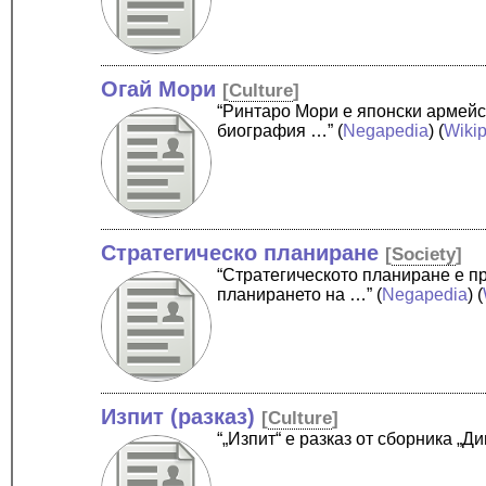
Огай Мори
[
Culture
]
“Ринтаро Мори е японски армейск
биография …”
(
Negapedia
) (
Wiki
Стратегическо планиране
[
Society
]
“Стратегическото планиране е пр
планирането на …”
(
Negapedia
) (
Изпит (разказ)
[
Culture
]
“„Изпит“ е разказ от сборника „