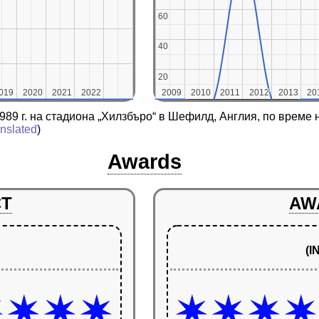
60
60
40
40
20
20
019
019
2020
2020
2021
2021
2022
2022
2009
2009
2010
2010
2011
2011
2012
2012
2013
2013
20
20
1989 г. на стадиона „Хилзбъро“ в Шефилд, Англия, по врем
anslated
)
Awards
CT
AW
(