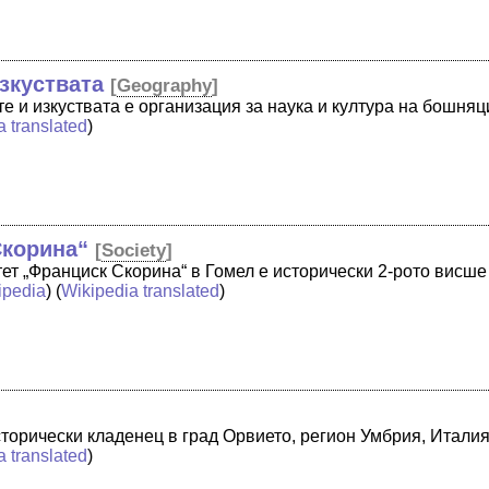
зкуствата
[
Geography
]
е и изкуствата е организация за наука и култура на бошняц
a translated
)
Скорина“
[
Society
]
ет „Франциск Скорина“ в Гомел е исторически 2-рото висше
ipedia
) (
Wikipedia translated
)
сторически кладенец в град Орвието, регион Умбрия, Итали
a translated
)