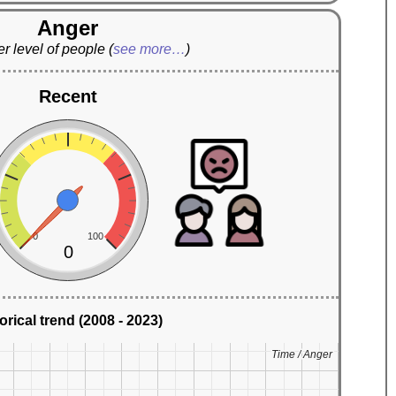
Anger
r level of people
(
see more…
)
Recent
0
100
0
orical trend (2008 - 2023)
Time / Anger
Time / Anger