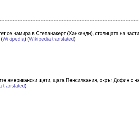
ет се намира в Степанакерт (Ханкенди), столицата на част
 (
Wikipedia
) (
Wikipedia translated
)
те американски щати, щата Пенсилвания, окръг Дофин с на
a translated
)