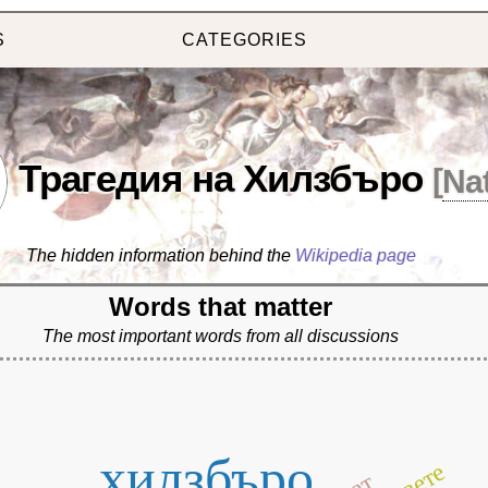
S
CATEGORIES
Трагедия на Хилзбъро
[
Na
The hidden information behind the
Wikipedia page
Words that matter
The most important words from all discussions
хилзбъро