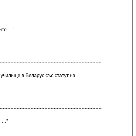
ите …”
 училище в Беларус със статут на
я …”