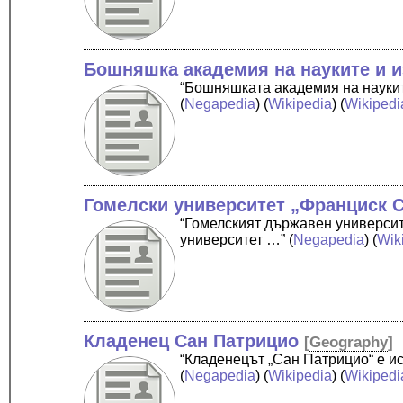
Бошняшка академия на науките и и
“Бошняшката академия на наукит
(
Negapedia
) (
Wikipedia
) (
Wikipedi
Гомелски университет „Франциск 
“Гомелският държавен университ
университет …”
(
Negapedia
) (
Wik
Кладенец Сан Патрицио
[
Geography
]
“Кладенецът „Сан Патрицио“ е и
(
Negapedia
) (
Wikipedia
) (
Wikipedi