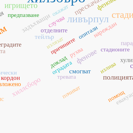
феновете
прескачат
игрището
окажат
ия
стад
предпазване
задъхващи
ливърпул
случва
нареждан
ам
опитали
отделните
тейлър
излязат
причините
пара
еградите
рухва
стадионите
фенове
та
доклад
хули
оградата
излива
смогват
ически
тревата
полицият
кордон
хиллсборо
зложено
почиват
евакуа
помощ
ис