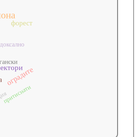
иона
форест
доксално
гански
сектори
оградите
а
притиснати
ция