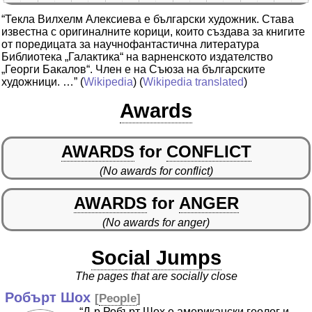
“Текла Вилхелм Алексиева е български художник. Става
известна с оригиналните корици, които създава за книгите
от поредицата за научнофантастична литература
Библиотека „Галактика“ на варненското издателство
„Георги Бакалов“. Член е на Съюза на българските
художници. …”
(
Wikipedia
) (
Wikipedia translated
)
Awards
AWARDS
for
CONFLICT
(No awards for conflict)
AWARDS
for
ANGER
(No awards for anger)
Social Jumps
The pages that are socially close
Робърт Шох
[
People
]
“Д-р Робърт Шох е американски геолог и