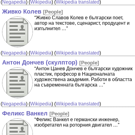
(
Negapedia
) (
Wikipedia
) (
Wikipedia translated
)
Живко Колев
[
People
]
“Живко Славов Колев е български поет,
автор на текстове, сценарист, продуцент и
изпълнител …”
(
Negapedia
) (
Wikipedia
) (
Wikipedia translated
)
Антон Дончев (скулптор)
[
People
]
“Антон Цанев Дончев е български художник
пластик, професор в Националната
художествена академия. Работи в областта
на съвременната българска …”
(
Negapedia
) (
Wikipedia
) (
Wikipedia translated
)
Феликс Ванкел
[
People
]
“Феликс Ванкел е германски инженер,
изобретател на роторния двигател …”