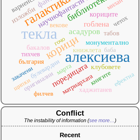
варненското
научнофантастична
галактика
библиотека
милан
изложби
кориците
четох
гоблена
векове
текла
асадуров
табов
корици
гочо
монументално
бакалов
книжлета
баба
алексиева
тихчев
булевардни
българия
поредицата
марта
клубовете
закачени
книгите
оригинални
ефектна
матриархата
щипки
хаджитанев
филчев
Conflict
The instability of information
(
see more…
)
Recent