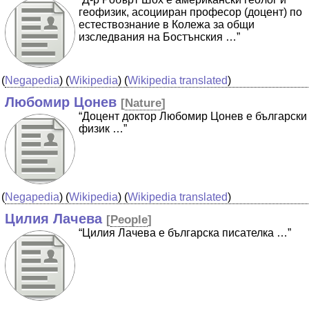
геофизик, асоцииран професор (доцент) по
естествознание в Колежа за общи
изследвания на Бостънския …”
(
Negapedia
) (
Wikipedia
) (
Wikipedia translated
)
Любомир Цонев
[
Nature
]
“Доцент доктор Любомир Цонев е български
физик …”
(
Negapedia
) (
Wikipedia
) (
Wikipedia translated
)
Цилия Лачева
[
People
]
“Цилия Лачева е българска писателка …”