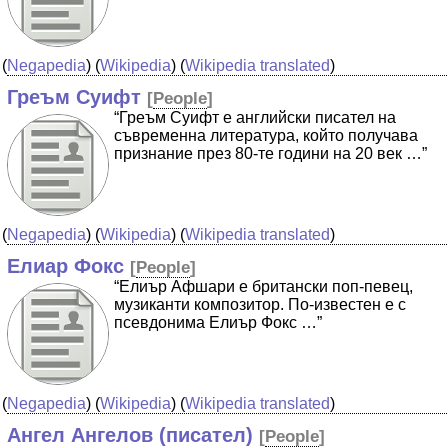
(
Negapedia
) (
Wikipedia
) (
Wikipedia translated
)
Греъм Суифт
[
People
]
“Греъм Суифт е английски писател на
съвременна литература, който получава
признание през 80-те години на 20 век …”
(
Negapedia
) (
Wikipedia
) (
Wikipedia translated
)
Елиар Фокс
[
People
]
“Елиър Афшари е британски поп-певец,
музиканти композитор. По-известен е с
псевдонима Елиър Фокс …”
(
Negapedia
) (
Wikipedia
) (
Wikipedia translated
)
Ангел Ангелов (писател)
[
People
]