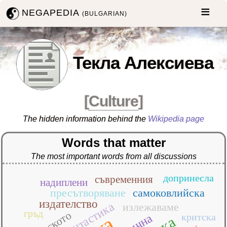
NEGAPEDIA
(BULGARIAN)
Текла Алексиева
[
Culture
]
The hidden information behind the
Wikipedia page
Words that matter
The most important words from all discussions
допринесла
съвременния
надиплени
пресътворяване
самоковлийска
издателство
фантастика
излежаваме
гръд
критска