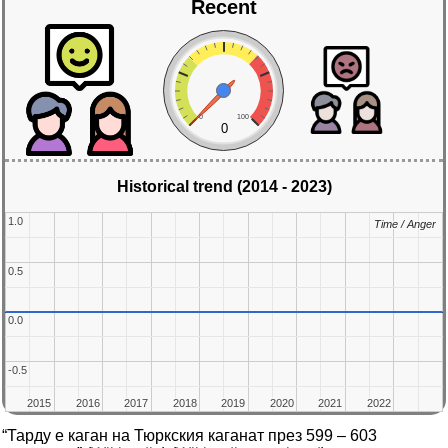
Recent
0
100
0
Historical trend (2014 - 2023)
1.0
1.0
Time / Anger
Time / Anger
0.5
0.5
0.0
0.0
-0.5
-0.5
2015
2015
2016
2016
2017
2017
2018
2018
2019
2019
2020
2020
2021
2021
2022
2022
“Тарду е каган на Тюркския каганат през 599 – 603