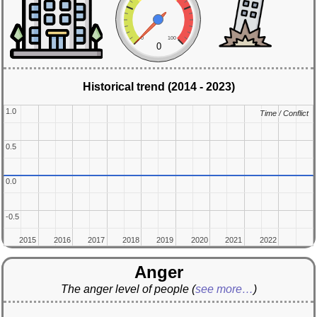
0
100
0
Historical trend (2014 - 2023)
1.0
1.0
Time / Conflict
Time / Conflict
0.5
0.5
0.0
0.0
-0.5
-0.5
2015
2015
2016
2016
2017
2017
2018
2018
2019
2019
2020
2020
2021
2021
2022
2022
Anger
The anger level of people
(
see more…
)