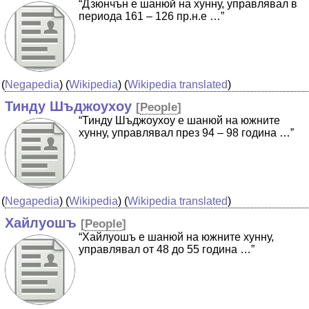
“Дзюнчън е шанюй на хунну, управлявал в
периода 161 – 126 пр.н.е …”
(
Negapedia
) (
Wikipedia
) (
Wikipedia translated
)
Тинду Шъджоухоу
[
People
]
“Тинду Шъджоухоу е шанюй на южните
хунну, управлявал през 94 – 98 година …”
(
Negapedia
) (
Wikipedia
) (
Wikipedia translated
)
Хайлуошъ
[
People
]
“Хайлуошъ е шанюй на южните хунну,
управлявал от 48 до 55 година …”