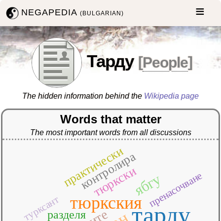
NEGAPEDIA
(BULGARIAN)
Тарду
[
People
]
The hidden information behind the
Wikipedia page
Words that matter
The most important words from all discussions
практически
контролира
тюркски
пренасочване
ябгу
тюркския
турксант
тарду
разделя