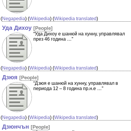
(
Negapedia
) (
Wikipedia
) (
Wikipedia translated
)
Уда Дихоу
[
People
]
“Уда Дихоу е шанюй на хунну, управлявал
през 46 година …”
(
Negapedia
) (
Wikipedia
) (
Wikipedia translated
)
Дзюя
[
People
]
“Дзюя е шанюй на хунну, управлявал в
периода 12 – 8 година пр.н.е …”
(
Negapedia
) (
Wikipedia
) (
Wikipedia translated
)
Дзюнчън
[
People
]