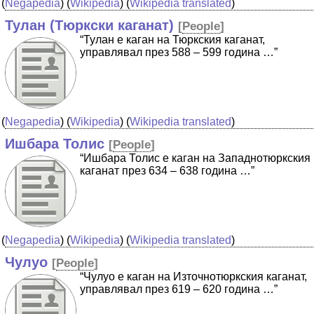
(
Negapedia
) (
Wikipedia
) (
Wikipedia translated
)
Тулан (Тюркски каганат)
[
People
]
“Тулан е каган на Тюркския каганат,
управлявал през 588 – 599 година …”
(
Negapedia
) (
Wikipedia
) (
Wikipedia translated
)
Ишбара Толис
[
People
]
“Ишбара Толис е каган на Западнотюркския
каганат през 634 – 638 година …”
(
Negapedia
) (
Wikipedia
) (
Wikipedia translated
)
Чулуо
[
People
]
“Чулуо е каган на Източнотюркския каганат,
управлявал през 619 – 620 година …”