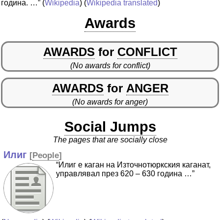
година. …”
(
Wikipedia
) (
Wikipedia translated
)
Awards
AWARDS
for
CONFLICT
(No awards for conflict)
AWARDS
for
ANGER
(No awards for anger)
Social Jumps
The pages that are socially close
Илиг
[
People
]
“Илиг е каган на Източнотюркския каганат,
управлявал през 620 – 630 година …”