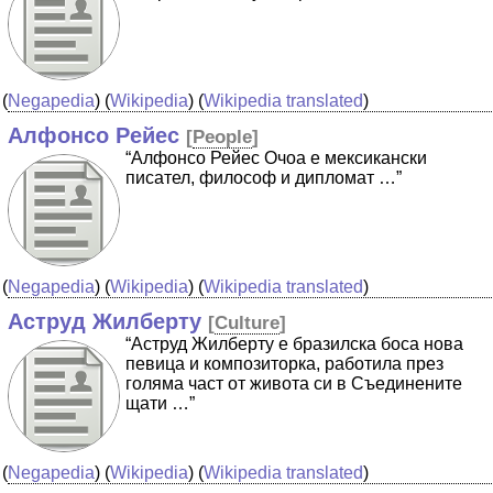
(
Negapedia
) (
Wikipedia
) (
Wikipedia translated
)
Алфонсо Рейес
[
People
]
“Алфонсо Рейес Очоа е мексикански
писател, философ и дипломат …”
(
Negapedia
) (
Wikipedia
) (
Wikipedia translated
)
Аструд Жилберту
[
Culture
]
“Аструд Жилберту е бразилска боса нова
певица и композиторка, работила през
голяма част от живота си в Съединените
щати …”
(
Negapedia
) (
Wikipedia
) (
Wikipedia translated
)