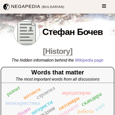
NEGAPEDIA
(BULGARIAN)
Стефан Бочев
[
History
]
The hidden information behind the
Wikipedia page
Words that matter
The most important words from all discussions
разпит
строител
митинги
акредитиран
скандира
октомври
лагеристи
мемоаристика
мемоарните
клуб
освободен
работа