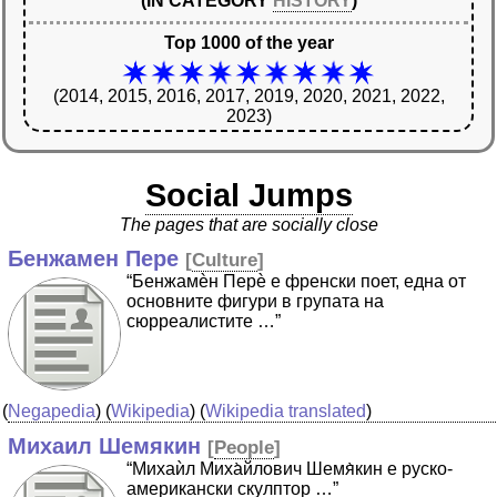
(IN CATEGORY
HISTORY
)
Top 1000 of the year
(2014, 2015, 2016, 2017, 2019, 2020, 2021, 2022,
2023)
Social Jumps
The pages that are socially close
Бенжамен Пере
[
Culture
]
“Бенжамѐн Перѐ е френски поет, една от
основните фигури в групата на
сюрреалистите …”
(
Negapedia
) (
Wikipedia
) (
Wikipedia translated
)
Михаил Шемякин
[
People
]
“Михаѝл Миха̀йлович Шемя̀кин е руско-
американски скулптор …”