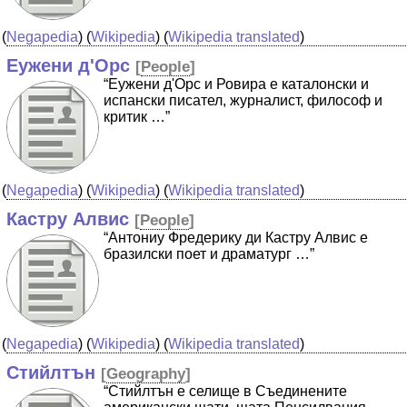
(
Negapedia
) (
Wikipedia
) (
Wikipedia translated
)
Еужени д'Орс
[
People
]
“Еужени д'Орс и Ровира е каталонски и
испански писател, журналист, философ и
критик …”
(
Negapedia
) (
Wikipedia
) (
Wikipedia translated
)
Кастру Алвис
[
People
]
“Антониу Фредерику ди Кастру Алвис е
бразилски поет и драматург …”
(
Negapedia
) (
Wikipedia
) (
Wikipedia translated
)
Стийлтън
[
Geography
]
“Стийлтън е селище в Съединените