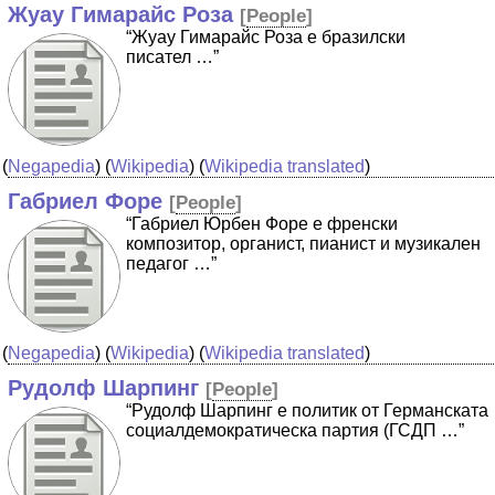
Жуау Гимарайс Роза
[
People
]
“Жуау Гимарайс Роза е бразилски
писател …”
(
Negapedia
) (
Wikipedia
) (
Wikipedia translated
)
Габриел Форе
[
People
]
“Габриел Юрбен Форе е френски
композитор, органист, пианист и музикален
педагог …”
(
Negapedia
) (
Wikipedia
) (
Wikipedia translated
)
Рудолф Шарпинг
[
People
]
“Рудолф Шарпинг е политик от Германската
социалдемократическа партия (ГСДП …”