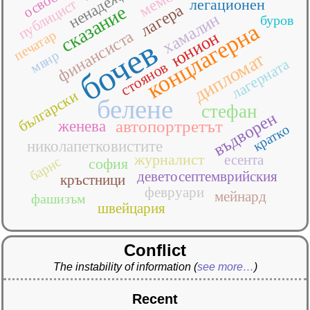
ненадеждния
легационен
публицист
лагера
сказание
хамалин
буров
концлагерна
печатар
финансиста
юнион
бочев
мвнр
дипломат
лагерната
стоянов
български
белене
стефан
въдворен
автопортретът
женева
кратко
николапетковистите
журналист
есента
барнс
софия
деветосептемврийския
кръстници
февруари
мейнард
фашизъм
швейцария
Conflict
The instability of information
(
see more…
)
Recent