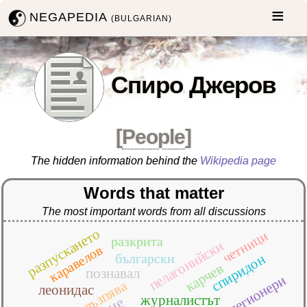
NEGAPEDIA
(BULGARIAN)
Спиро Джеров
[
People
]
The hidden information behind the
Wikipedia page
Words that matter
The most important words from all discussions
разпускането
четници
разкрита
пелагонийски
каравелов
български
спиридон
карчев
познавал
легионери
възпява
леонидас
журналистът