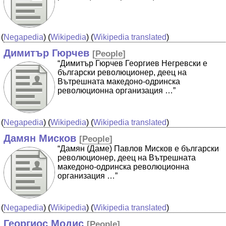
(
Negapedia
) (
Wikipedia
) (
Wikipedia translated
)
Димитър Гюрчев
[
People
]
“Димитър Гюрчев Георгиев Негревски е
български революционер, деец на
Вътрешната македоно-одринска
революционна организация …”
(
Negapedia
) (
Wikipedia
) (
Wikipedia translated
)
Дамян Мисков
[
People
]
“Дамян (Даме) Павлов Мисков е български
революционер, деец на Вътрешната
македоно-одринска революционна
организация …”
(
Negapedia
) (
Wikipedia
) (
Wikipedia translated
)
Георгиос Модис
[
People
]