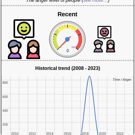
The anger level of people
(
see more…
)
Recent
0
100
0
Historical trend (2008 - 2023)
Time / Anger
Time / Anger
800
800
600
600
400
400
200
200
2010
2010
2012
2012
2014
2014
2016
2016
2018
2018
2020
2020
2022
2022