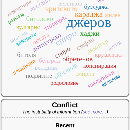
въстание
македония
везенков
бузлуджа
критското
караджа
разказа
милен
тинапрес
джеров
битолско
вулгарис
спиро
записки
хаджи
заверата
четата
антитурско
стефан
димитър
легия
споро
битоля
крушевско
обретенов
белград
владиката
обесения
конспирация
венедикт
македонски
смирна
подвизите
включва
родословие
Conflict
The instability of information
(
see more…
)
Recent