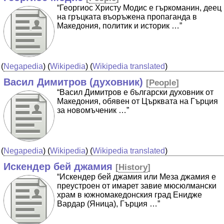
“Георгиос Христу Модис e гъркоманин, деец
на гръцката въоръжена пропаганда в
Македония, политик и историк …”
(
Negapedia
) (
Wikipedia
) (
Wikipedia translated
)
Васил Димитров (духовник)
[
People
]
“Васил Димитров e български духовник от
Македония, обявен от Църквата на Гърция
за новомъченик …”
(
Negapedia
) (
Wikipedia
) (
Wikipedia translated
)
Искендер бей джамия
[
History
]
“Искендер бей джамия или Меза джамия е
преустроен от имарет завие мюсюлмански
храм в южномакедонския град Енидже
Вардар (Яница), Гърция …”