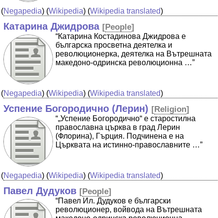
(
Negapedia
) (
Wikipedia
) (
Wikipedia translated
)
Катарина Джидрова
[
People
]
“Катарина Костадинова Джидрова е
българска просветна деятелка и
революционерка, деятелка на Вътрешната
македоно-одринска революционна …”
(
Negapedia
) (
Wikipedia
) (
Wikipedia translated
)
Успение Богородично (Лерин)
[
Religion
]
“„Успение Богородично“ е старостилна
православна църква в град Лерин
(Флорина), Гърция. Подчинена е на
Църквата на истинно-православните …”
(
Negapedia
) (
Wikipedia
) (
Wikipedia translated
)
Павел Дудуков
[
People
]
“Павел Ил. Дудуков е български
революционер, войвода на Вътрешната