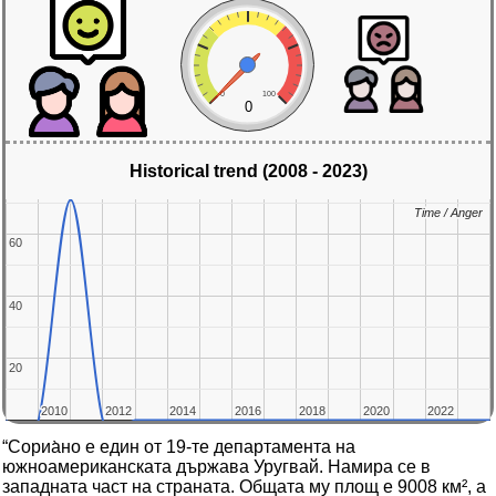
0
100
0
Historical trend (2008 - 2023)
Time / Anger
Time / Anger
60
60
40
40
20
20
2010
2010
2012
2012
2014
2014
2016
2016
2018
2018
2020
2020
2022
2022
“Сориа̀но е един от 19-те департамента на
южноамериканската държава Уругвай. Намира се в
западната част на страната. Общата му площ е 9008 км², а