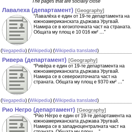
The pages that are socially close
Лавалеха (департамент)
[
Geography
]
“Лавалѐха е един от 19-те департамента на
южноамериканската държава Уругвай.
Намира се в югоизточната част на страната.
Общата му площ е 10 016 км² …”
(
Negapedia
) (
Wikipedia
) (
Wikipedia translated
)
Ривера (департамент)
[
Geography
]
“Ривѐра е един от 19-те департамента на
южноамериканската държава Уругвай.
Намира се в североизточната част на
страната. Общата му площ е 9370 км² …”
(
Negapedia
) (
Wikipedia
) (
Wikipedia translated
)
Рио Негро (департамент)
[
Geography
]
“Рѝо Нѐгро е един от 19-те департамента на
южноамериканската държава Уругвай.
Намира се в западноцентралната част на
страната. Общата му площ …”