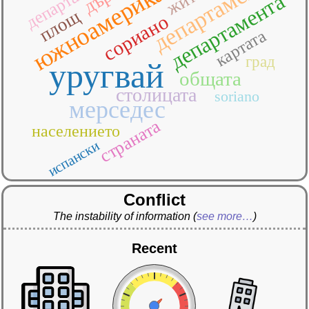
южноамериканската
департаменти
департамент
департамента
площ
сориано
картата
град
уругвай
общата
столицата
soriano
мерседес
страната
населението
испански
Conflict
The instability of information
(
see more…
)
Recent