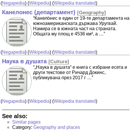
(
Negapedia
) (
Wikipedia
) (
Wikipedia translated
)
Канелонес (департамент)
[
Geography
]
“Канело̀нес е един от 19-те департамента на
южноамериканската държава Уругвай.
Намира се в южната част на страната.
Общата му площ е 4536 км², а …”
(
Negapedia
) (
Wikipedia
) (
Wikipedia translated
)
Наука в душата
[
Culture
]
“„Наука в душата“ е книга с избрани есета и
други текстове от Ричард Докинс,
публикувана през 2017 г …”
(
Negapedia
) (
Wikipedia
) (
Wikipedia translated
)
See also:
Similar pages
Category:
Geography and places