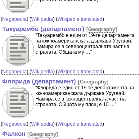
(
Negapedia
) (
Wikipedia
) (
Wikipedia translated
)
Такуарембо (департамент)
[
Geography
]
“Такуарембо̀ е един от 19-те департамента
на южноамериканската държава Уругвай.
Намира се в североцентралната част на
страната. Общата му …”
(
Negapedia
) (
Wikipedia
) (
Wikipedia translated
)
Флорида (департамент)
[
Geography
]
“Флорѝда е един от 19-те департамента на
южноамериканската държава Уругвай.
Намира се в южноцентралната част на
страната. Общата му площ е 10 …”
(
Negapedia
) (
Wikipedia
) (
Wikipedia translated
)
Фалкон
[
Geography
]