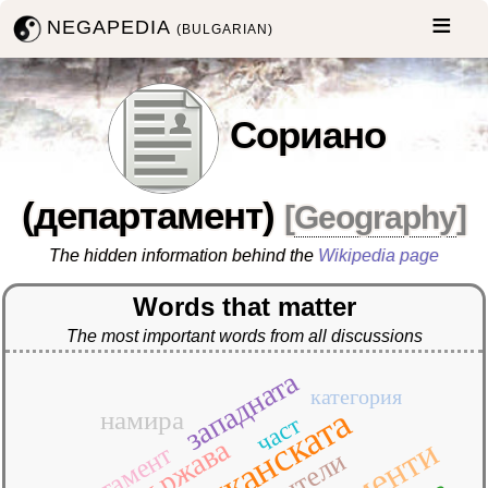
NEGAPEDIA
(BULGARIAN)
Сориано
(департамент)
[
Geography
]
The hidden information behind the
Wikipedia page
Words that matter
The most important words from all discussions
западната
категория
намира
част
държава
жители