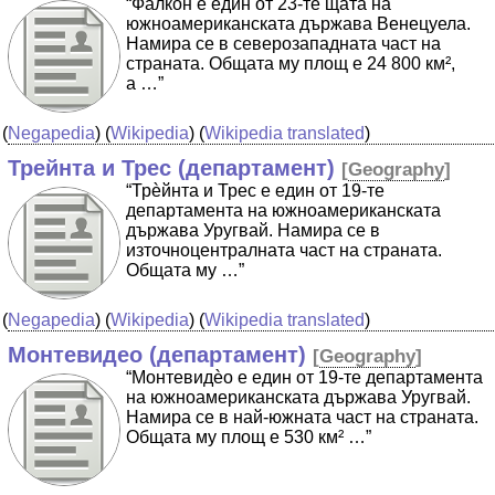
“Фалко̀н е един от 23-те щата на
южноамериканската държава Венецуела.
Намира се в северозападната част на
страната. Общата му площ е 24 800 км²,
а …”
(
Negapedia
) (
Wikipedia
) (
Wikipedia translated
)
Трейнта и Трес (департамент)
[
Geography
]
“Трѐйнта и Трес е един от 19-те
департамента на южноамериканската
държава Уругвай. Намира се в
източноцентралната част на страната.
Общата му …”
(
Negapedia
) (
Wikipedia
) (
Wikipedia translated
)
Монтевидео (департамент)
[
Geography
]
“Монтевидѐо е един от 19-те департамента
на южноамериканската държава Уругвай.
Намира се в най-южната част на страната.
Общата му площ е 530 км² …”