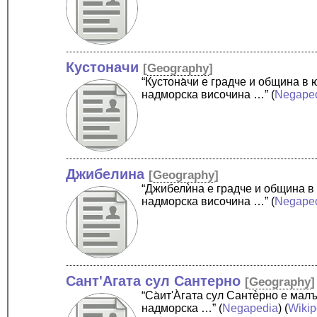
Кустоначи
[
Geography
]
“Кустона̀чи е градче и община 
надморска височина …”
(
Negape
Джибелина
[
Geography
]
“Джибелѝна е градче и община в
надморска височина …”
(
Negape
Сант'Агата сул Сантерно
[
Geography
]
“Cа̀ит'А̀гата сул Сантѐрно е ма
надморска …”
(
Negapedia
) (
Wikip