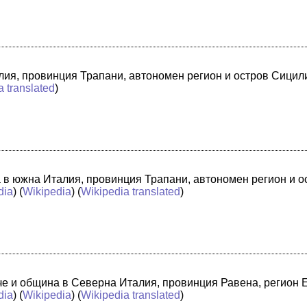
лия, провинция Трапани, автономен регион и остров Сицили
a translated
)
а в южна Италия, провинция Трапани, автономен регион и 
dia
) (
Wikipedia
) (
Wikipedia translated
)
адче и община в Северна Италия, провинция Равена, регион
dia
) (
Wikipedia
) (
Wikipedia translated
)