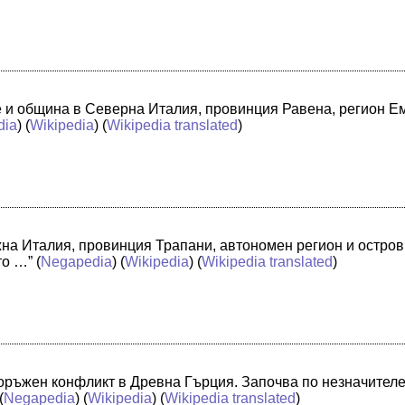
че и община в Северна Италия, провинция Равена, регион 
dia
) (
Wikipedia
) (
Wikipedia translated
)
жна Италия, провинция Трапани, автономен регион и остро
то …”
(
Negapedia
) (
Wikipedia
) (
Wikipedia translated
)
оръжен конфликт в Древна Гърция. Започва по незначителе
(
Negapedia
) (
Wikipedia
) (
Wikipedia translated
)