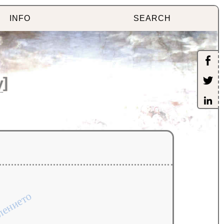
INFO
SEARCH
y
]
лението