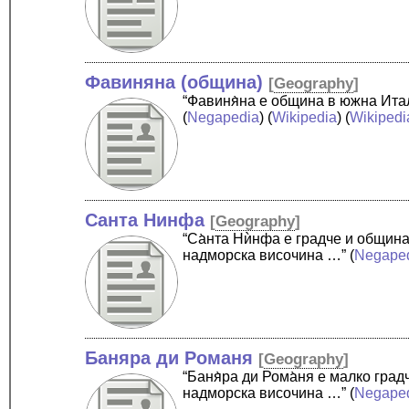
Фавиняна (община)
[
Geography
]
“Фавиня̀на е община в южна Ита
(
Negapedia
) (
Wikipedia
) (
Wikipedi
Санта Нинфа
[
Geography
]
“Са̀нта Нѝнфа е градче и общин
надморска височина …”
(
Negape
Баняра ди Романя
[
Geography
]
“Баня̀ра ди Рома̀ня е малко гр
надморска височина …”
(
Negape