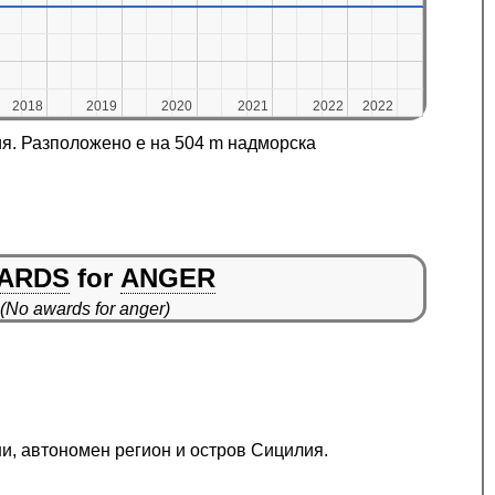
2018
2018
2019
2019
2020
2020
2021
2021
2022
2022
2022
2022
ия. Разположено е на 504 m надморска
ARDS
for
ANGER
(No awards for anger)
ни, автономен регион и остров Сицилия.