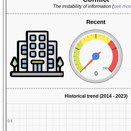
The instability of information
(
see mo
Recent
0
100
0
Historical trend (2014 - 2023)
0.5
0.5