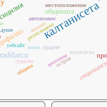
ку
калтанисета
сицилия
местоположение
общината
автономен
външни
ци
разположено
дифалко
души
я
уебсайт
градче
южна
надморска
radifarcu
пр
височина
остров
сицилианс
градове
община