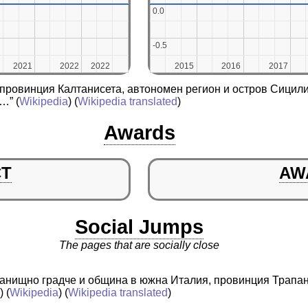
0.0
0.0
-0.5
-0.5
2021
2021
2022
2022
2022
2022
2015
2015
2016
2016
2017
2017
 провинция Калтанисета, автономен регион и остров Сицил
 …”
(
Wikipedia
) (
Wikipedia translated
)
Awards
CT
AW
Social Jumps
The pages that are socially close
истанищно градче и община в южна Италия, провинция Трапа
a
) (
Wikipedia
) (
Wikipedia translated
)