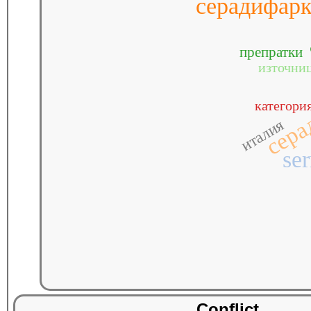
серадифар
препратки
източни
сера
категори
италия
ser
Conflict