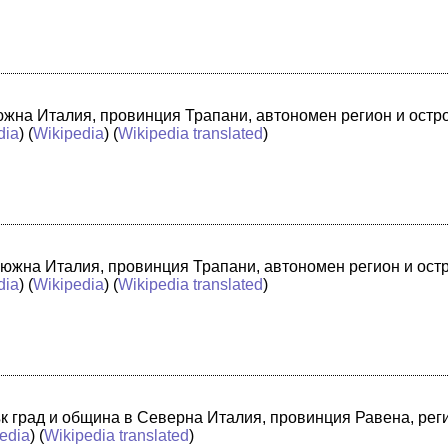
в южна Италия, провинция Трапани, автономен регион и ост
dia
) (
Wikipedia
) (
Wikipedia translated
)
 южна Италия, провинция Трапани, автономен регион и ост
dia
) (
Wikipedia
) (
Wikipedia translated
)
лък град и община в Северна Италия, провинция Равена, ре
edia
) (
Wikipedia translated
)