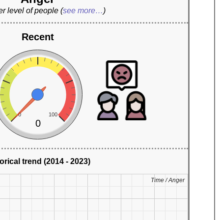
r level of people
(
see more…
)
Recent
0
100
0
orical trend (2014 - 2023)
Time / Anger
Time / Anger