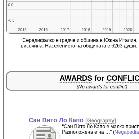
0.0
0.0
-0.5
-0.5
2015
2015
2016
2016
2017
2017
2018
2018
2019
2019
2020
2020
“Серадифа̀лко е градче и община в Южна Италия,
височина. Населението на общината е 6263 души.
AWARDS
for
CONFLI
(No awards for conflict)
Сан Вито Ло Капо
[
Geography
]
“Са̀н Вѝто Ло Ка̀по е малко пр
Разположена е на …”
(
Negapedi