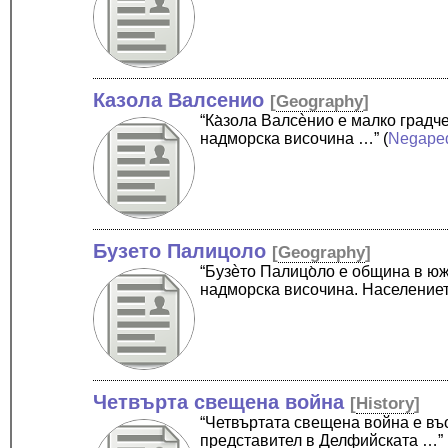
Казола Валсенио
[
Geography
]
“Ка̀зола Валсѐнио е малко град
надморска височина …”
(
Negape
Бузето Палицоло
[
Geography
]
“Бузѐто Палицо̀ло е община в ю
надморска височина. Население
Четвърта свещена война
[
History
]
“Четвъртата свещена война е въ
представител в Делфийската …”