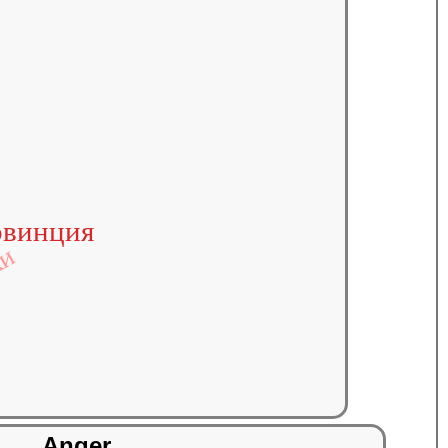
овинция
ки
Anger