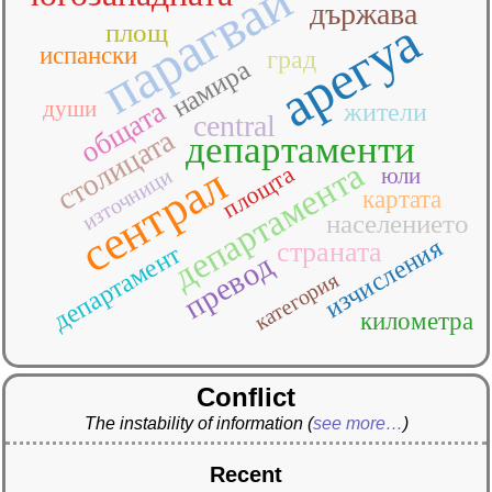
парагвай
държава
арегуа
площ
испански
град
намира
общата
души
жители
central
столицата
департаменти
департамента
сентрал
площта
юли
източници
картата
населението
изчисления
страната
департамент
превод
категория
километра
Conflict
The instability of information
(
see more…
)
Recent