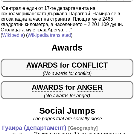
“Сентрал е един от 17-те департамента на
южноамериканската държава Парагвай. Намира се в
югозападната част на страната. Площта му е 2465
квадратни километра, а населението – 2 201 109 души.
Столицата му е град Арегуа. …”
(
Wikipedia
) (
Wikipedia translated
)
Awards
AWARDS
for
CONFLICT
(No awards for conflict)
AWARDS
for
ANGER
(No awards for anger)
Social Jumps
The pages that are socially close
Гуаира (департамент)
[
Geography
]
“Гуаира е един от 17-те департамента на