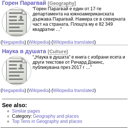
Горен Парагвай
[
Geography
]
“Горен Парагвай е един от 17-те
департамента на южноамериканската
държава Парагвай. Намира се в северната
част на страната. Площта му е 82 349
квадратни …”
(
Negapedia
) (
Wikipedia
) (
Wikipedia translated
)
Наука в душата
[
Culture
]
“„Наука в душата“ е книга с избрани есета и
други текстове от Ричард Докинс,
публикувана през 2017 г …”
(
Negapedia
) (
Wikipedia
) (
Wikipedia translated
)
See also:
Similar pages
Category:
Geography and places
Top Tens in Geography and places