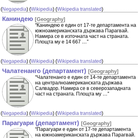
(
Negapedia
) (
Wikipedia
) (
Wikipedia translated
)
Каниндею
[
Geography
]
“Каниндею е един от 17-те департамента на
южноамериканската държава Парагвай.
Намира се в източната част на страната.
Площта му е 14 667 …”
(
Negapedia
) (
Wikipedia
) (
Wikipedia translated
)
Чалатенанго (департамент)
[
Geography
]
“Чалатенанго е един от 14-те департамента
на централноамериканската държава
Салвадор. Намира се в северозападната
част на страната. Площта му …”
(
Negapedia
) (
Wikipedia
) (
Wikipedia translated
)
Парагуари (департамент)
[
Geography
]
“Парагуари е един от 17-те департамента
на южноамериканската държава Парагвай.