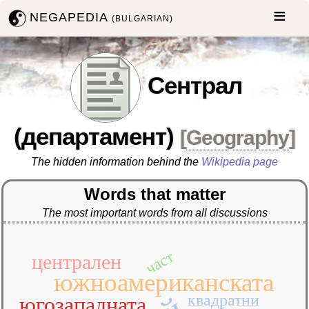
NEGAPEDIA
(BULGARIAN)
Сентрал
(департамент)
[
Geography
]
The hidden information behind the
Wikipedia page
Words that matter
The most important words from all discussions
част
централен
южноамериканската
квадратни
югозападната