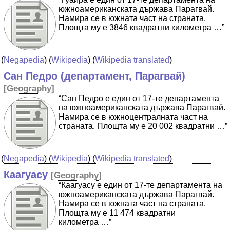
южноамериканската държава Парагвай.
Намира се в южната част на страната.
Площта му е 3846 квадратни километра …”
(
Negapedia
) (
Wikipedia
) (
Wikipedia translated
)
Сан Педро (департамент, Парагвай)
[
Geography
]
“Сан Педро е един от 17-те департамента
на южноамериканската държава Парагвай.
Намира се в южноцентралната част на
страната. Площта му е 20 002 квадратни …”
(
Negapedia
) (
Wikipedia
) (
Wikipedia translated
)
Каагуасу
[
Geography
]
“Каагуасу е един от 17-те департамента на
южноамериканската държава Парагвай.
Намира се в южната част на страната.
Площта му е 11 474 квадратни
километра …”