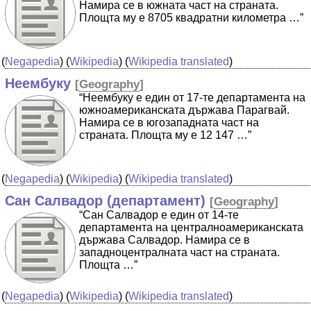
Намира се в южната част на страната.
Площта му е 8705 квадратни километра …”
(
Negapedia
) (
Wikipedia
) (
Wikipedia translated
)
Неембуку
[
Geography
]
“Неембуку е един от 17-те департамента на
южноамериканската държава Парагвай.
Намира се в югозападната част на
страната. Площта му е 12 147 …”
(
Negapedia
) (
Wikipedia
) (
Wikipedia translated
)
Сан Салвадор (департамент)
[
Geography
]
“Сан Салвадор е един от 14-те
департамента на централноамериканската
държава Салвадор. Намира се в
западноцентралната част на страната.
Площта …”
(
Negapedia
) (
Wikipedia
) (
Wikipedia translated
)