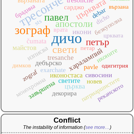
тресонче
църквата
вързаната
tresonche
брадина
сарджо
вързана
debar
павел
dicho
безкуполна
sts
апостоли
зограф
врата
икони
дичо
црквата
петър
čumata
свети
майстов
изписва
петар
иконите
харалампий
tresanche
дебърско
димков
одигитрия
pavle
exarchate
zograf
сивосини
иконостаса
патриаршистите
монохромна
светите
новев
завършена
реканското
църква
декорира
Conflict
The instability of information
(
see more…
)