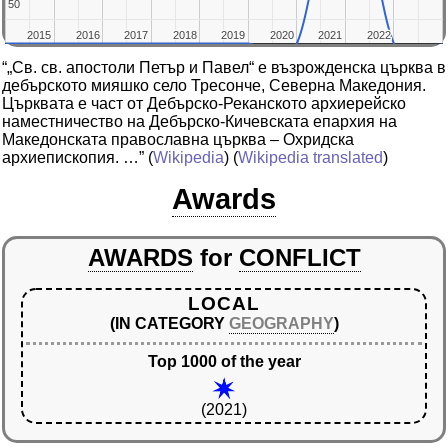
50
50
2015
2015
2016
2016
2017
2017
2018
2018
2019
2019
2020
2020
2021
2021
2022
2022
“„Св. св. апостоли Петър и Павел“ е възрожденска църква в
дебърското мияшко село Тресонче, Северна Македония.
Църквата е част от Дебърско-Реканското архиерейско
наместничество на Дебърско-Кичевската епархия на
Македонската православна църква – Охридска
архиепископия. …”
(
Wikipedia
) (
Wikipedia translated
)
Awards
AWARDS
for
CONFLICT
LOCAL
(IN CATEGORY
GEOGRAPHY
)
Top 1000 of the year
(2021)