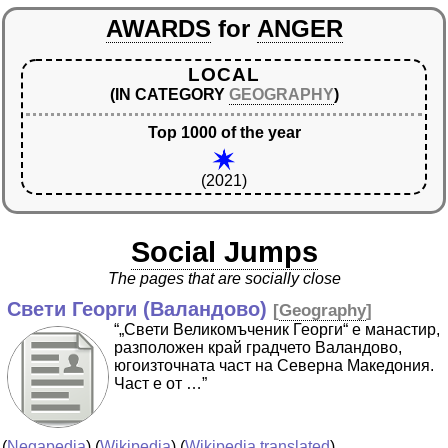
AWARDS
for
ANGER
LOCAL
(IN CATEGORY
GEOGRAPHY
)
Top 1000 of the year
(2021)
Social Jumps
The pages that are socially close
Свети Георги (Валандово)
[
Geography
]
“„Свети Великомъченик Георги“ е манастир,
разположен край градчето Валандово,
югоизточната част на Северна Македония.
Част е от …”
(
Negapedia
) (
Wikipedia
) (
Wikipedia translated
)