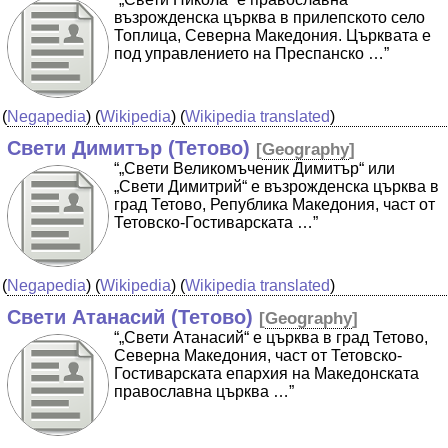
възрожденска църква в прилепското село
Топлица, Северна Македония. Църквата е
под управлението на Преспанско …”
(
Negapedia
) (
Wikipedia
) (
Wikipedia translated
)
Свети Димитър (Тетово)
[
Geography
]
“„Свети Великомъченик Димитър“ или
„Свети Димитрий“ е възрожденска църква в
град Тетово, Република Македония, част от
Тетовско-Гостиварската …”
(
Negapedia
) (
Wikipedia
) (
Wikipedia translated
)
Свети Атанасий (Тетово)
[
Geography
]
“„Свети Атанасий“ е църква в град Тетово,
Северна Македония, част от Тетовско-
Гостиварската епархия на Македонската
православна църква …”