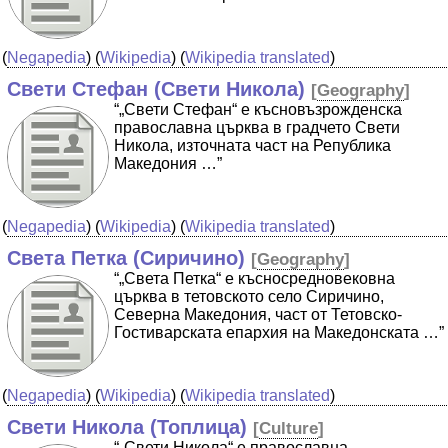
(
Negapedia
) (
Wikipedia
) (
Wikipedia translated
)
Свети Стефан (Свети Никола)
[
Geography
]
“„Свети Стефан“ е късновъзрожденска
православна църква в градчето Свети
Никола, източната част на Република
Македония …”
(
Negapedia
) (
Wikipedia
) (
Wikipedia translated
)
Света Петка (Сиричино)
[
Geography
]
“„Света Петка“ е късносредновековна
църква в тетовското село Сиричино,
Северна Македония, част от Тетовско-
Гостиварската епархия на Македонската …”
(
Negapedia
) (
Wikipedia
) (
Wikipedia translated
)
Свети Никола (Топлица)
[
Culture
]
“„Свети Никола“ е православна