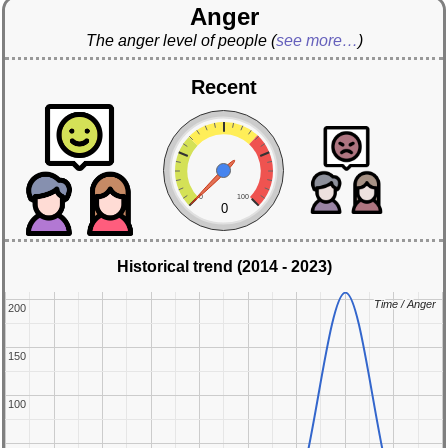
Anger
The anger level of people
(
see more…
)
Recent
0
100
0
Historical trend (2014 - 2023)
Time / Anger
Time / Anger
200
200
150
150
100
100