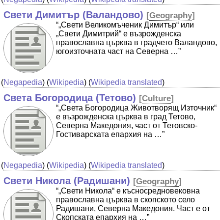
Свети Димитър (Валандово)
[
Geography
]
“„Свети Великомъченик Димитър“ или
„Свети Димитрий“ е възрожденска
православна църква в градчето Валандово,
югоизточната част на Северна …”
(
Negapedia
) (
Wikipedia
) (
Wikipedia translated
)
Света Богородица (Тетово)
[
Culture
]
“„Света Богородица Животворящ Източник“
е възрожденска църква в град Тетово,
Северна Македония, част от Тетовско-
Гостиварската епархия на …”
(
Negapedia
) (
Wikipedia
) (
Wikipedia translated
)
Свети Никола (Радишани)
[
Geography
]
“„Свети Никола“ е късносредновековна
православна църква в скопското село
Радишани, Северна Македония. Част е от
Скопската епархия на …”