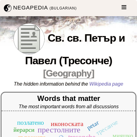
NEGAPEDIA
(BULGARIAN)
Св. св. Петър и
Павел (Тресонче)
[
Geography
]
The hidden information behind the
Wikipedia page
Words that matter
The most important words from all discussions
тресанче
позлатено
petar
иконоската
престолните
йерарси
мияшко