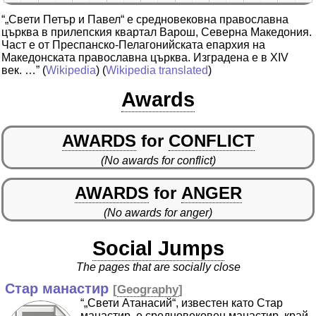
“„Свети Петър и Павел“ е средновековна православна
църква в прилепския квартал Варош, Северна Македония.
Част е от Преспанско-Пелагонийската епархия на
Македонската православна църква. Изградена е в XIV
век. …”
(
Wikipedia
) (
Wikipedia translated
)
Awards
AWARDS
for
CONFLICT
(No awards for conflict)
AWARDS
for
ANGER
(No awards for anger)
Social Jumps
The pages that are socially close
Стар манастир
[
Geography
]
“„Свети Атанасий“, известен като Стар
манастир, е средновековен манастир, край