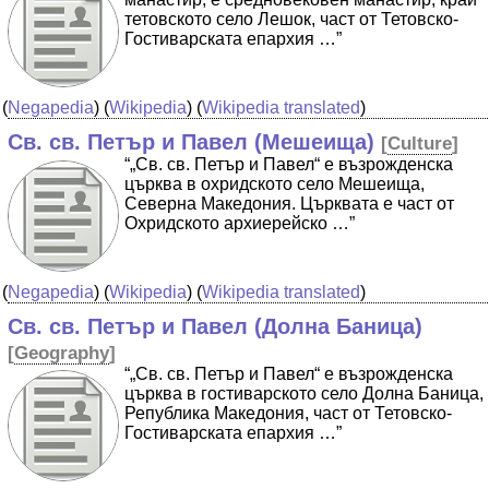
тетовското село Лешок, част от Тетовско-
Гостиварската епархия …”
(
Negapedia
) (
Wikipedia
) (
Wikipedia translated
)
Св. св. Петър и Павел (Мешеища)
[
Culture
]
“„Св. св. Петър и Павел“ е възрожденска
църква в охридското село Мешеища,
Северна Македония. Църквата е част от
Охридското архиерейско …”
(
Negapedia
) (
Wikipedia
) (
Wikipedia translated
)
Св. св. Петър и Павел (Долна Баница)
[
Geography
]
“„Св. св. Петър и Павел“ е възрожденска
църква в гостиварското село Долна Баница,
Република Македония, част от Тетовско-
Гостиварската епархия …”