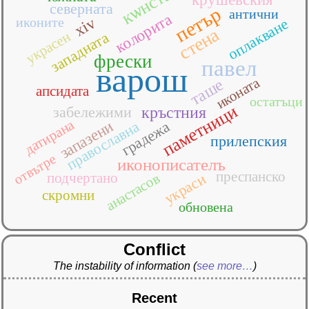
северната
петър
антични
колорита
xiv
иконите
оплакване
стена
украсен
западната
фрески
павел
варош
иконата
таше
апсидата
остатъци
паметници
забележими
кръстния
датирана
православна
запазени
градежа
прилепския
отвътре
иконописателъ
преспанско
подчертано
анастасов
украси
скромни
обновена
Conflict
The instability of information
(
see more…
)
Recent