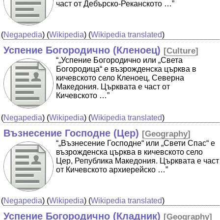
част от Дебърско-Реканското …”
(
Negapedia
) (
Wikipedia
) (
Wikipedia translated
)
Успение Богородично (Кленоец)
[
Culture
]
“„Успение Богородично или „Света
Богородица“ е възрожденска църква в
кичевското село Кленоец, Северна
Македония. Църквата е част от
Кичевското …”
(
Negapedia
) (
Wikipedia
) (
Wikipedia translated
)
Възнесение Господне (Цер)
[
Geography
]
“„Възнесение Господне“ или „Свети Спас“ е
възрожденска църква в кичевското село
Цер, Република Македония. Църквата е част
от Кичевското архиерейско …”
(
Negapedia
) (
Wikipedia
) (
Wikipedia translated
)
Успение Богородично (Кладник)
[
Geography
]