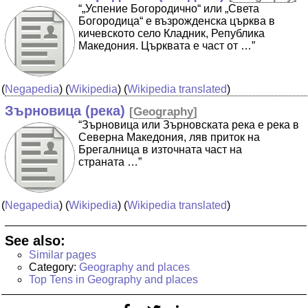
“„Успение Богородично“ или „Света
Богородица“ е възрожденска църква в
кичевското село Кладник, Република
Македония. Църквата е част от …”
(
Negapedia
) (
Wikipedia
) (
Wikipedia translated
)
Зърновица (река)
[
Geography
]
“Зърновица или Зърновската река е река в
Северна Македония, ляв приток на
Брегалница в източната част на
страната …”
(
Negapedia
) (
Wikipedia
) (
Wikipedia translated
)
See also:
Similar pages
Category:
Geography and places
Top Tens in Geography and places