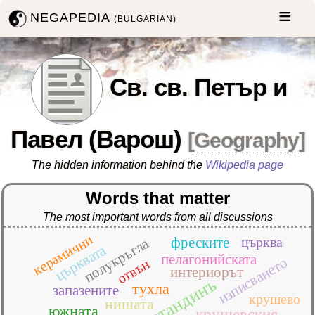
NEGAPEDIA
(BULGARIAN)
Св. св. Петър и
Павел (Варош)
[
Geography
]
The hidden information behind the
Wikipedia page
Words that matter
The most important words from all discussions
керамични
фреските
църква
полукръгла
църквата
пелагонийската
изписването
отвън
интериорът
кѡнстандинъ
тухла
запазените
крушево
нишата
южната
крушевския