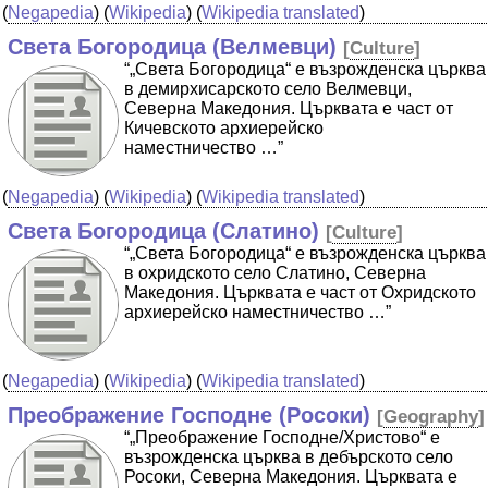
(
Negapedia
) (
Wikipedia
) (
Wikipedia translated
)
Света Богородица (Велмевци)
[
Culture
]
“„Света Богородица“ е възрожденска църква
в демирхисарското село Велмевци,
Северна Македония. Църквата е част от
Кичевското архиерейско
наместничество …”
(
Negapedia
) (
Wikipedia
) (
Wikipedia translated
)
Света Богородица (Слатино)
[
Culture
]
“„Света Богородица“ е възрожденска църква
в охридското село Слатино, Северна
Македония. Църквата е част от Охридското
архиерейско наместничество …”
(
Negapedia
) (
Wikipedia
) (
Wikipedia translated
)
Преображение Господне (Росоки)
[
Geography
]
“„Преображение Господне/Христово“ е
възрожденска църква в дебърското село
Росоки, Северна Македония. Църквата е