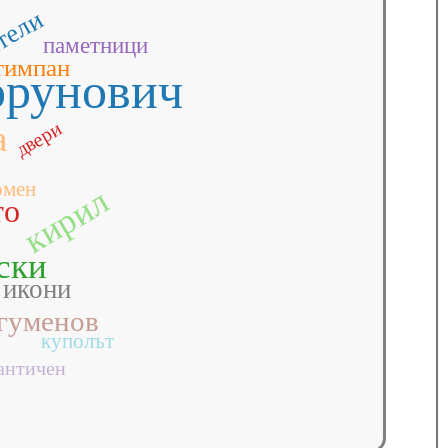
тели
паметници
тимпан
орунович
двери
а
омен
кирил
то
ски
икони
гуменов
куполът
античен