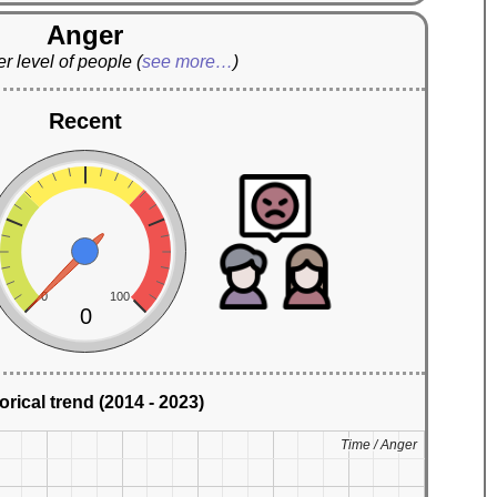
Anger
r level of people
(
see more…
)
Recent
0
100
0
orical trend (2014 - 2023)
Time / Anger
Time / Anger