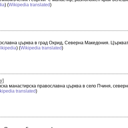
dia
) (
Wikipedia translated
)
вославна църква в град Охрид, Северна Македония. Църквата
ikipedia
) (
Wikipedia translated
)
y
]
нска манастирска православна църква в село Пчиня, северн
kipedia translated
)