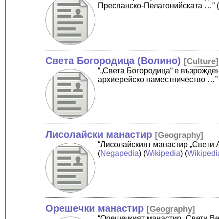
Преспанско-Пелагонийската …”
Света Богородица (Волино)
[
Culture
]
“„Света Богородица“ е възрожде
архиерейско наместничество …”
Лисолайски манастир
[
Geography
]
“Лисолайският манастир „Свети 
(
Negapedia
) (
Wikipedia
) (
Wikipedi
Орешечки манастир
[
Geography
]
“Орешечкият манастир „Свети Ве