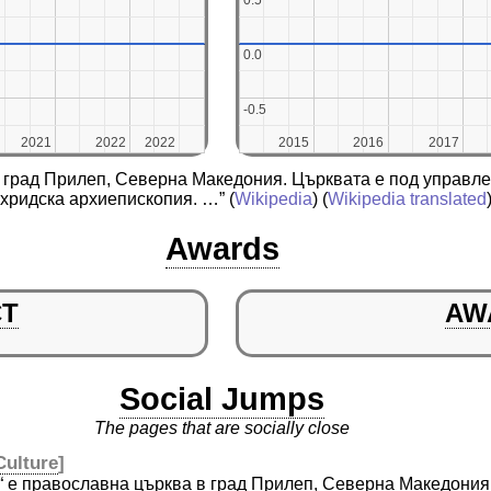
0.5
0.5
0.0
0.0
-0.5
-0.5
2021
2021
2022
2022
2022
2022
2015
2015
2016
2016
2017
2017
 в град Прилеп, Северна Македония. Църквата е под управ
хридска архиепископия. …”
(
Wikipedia
) (
Wikipedia translated
Awards
CT
AW
Social Jumps
The pages that are socially close
Culture
]
 е православна църква в град Прилеп, Северна Македония.