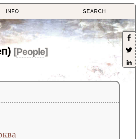
INFO
SEARCH
п)
[
People
]
рква