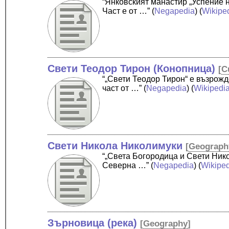
“Янковският манастир „Успение 
Част е от …”
(
Negapedia
) (
Wikipe
Свети Теодор Тирон (Конопница)
[
C
“„Свети Теодор Тирон“ е възрож
част от …”
(
Negapedia
) (
Wikipedi
Свети Никола Николимуки
[
Geograph
“„Света Богородица и Свети Ник
Северна …”
(
Negapedia
) (
Wikipe
Зърновица (река)
[
Geography
]