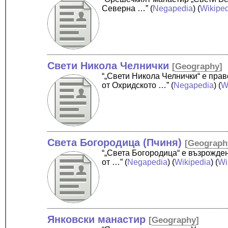
Северна …”
(
Negapedia
) (
Wikipe
Свети Никола Челнички
[
Geography
]
“„Свети Никола Челнички“ е пра
от Охридското …”
(
Negapedia
) (
W
Света Богородица (Пчиня)
[
Geograph
“„Света Богородица“ е възрожде
от …”
(
Negapedia
) (
Wikipedia
) (
Wi
Янковски манастир
[
Geography
]