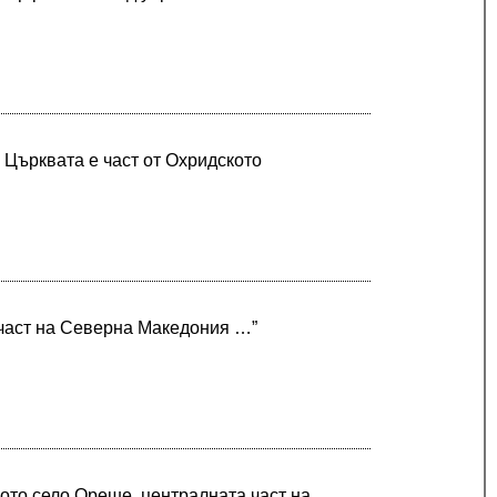
 Църквата е част от Охридското
 част на Северна Македония …”
ото село Ореше, централната част на