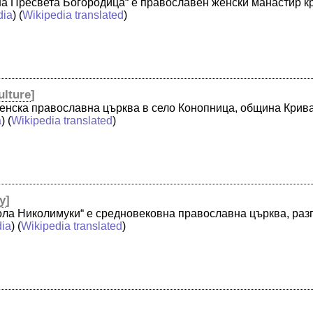
на Пресвета Богородица“ е православен женски манастир к
dia
) (
Wikipedia translated
)
ulture
]
денска православна църква в село Конопница, община Крив
a
) (
Wikipedia translated
)
y
]
ола Николимуки“ е средновековна православна църква, раз
dia
) (
Wikipedia translated
)