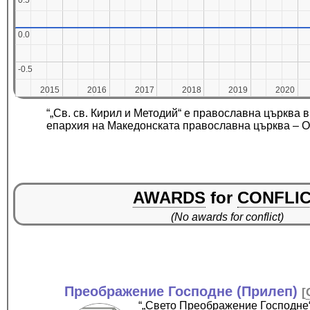
0.5
0.5
0.0
0.0
-0.5
-0.5
2015
2015
2016
2016
2017
2017
2018
2018
2019
2019
2020
2020
“„Св. св. Кирил и Методий“ е православна църква
епархия на Македонската православна църква – О
AWARDS
for
CONFLI
(No awards for conflict)
Преображение Господне (Прилеп)
[
“„Свето Преображение Господне“