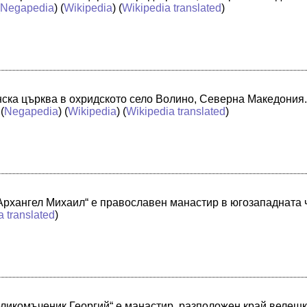
(
Negapedia
) (
Wikipedia
) (
Wikipedia translated
)
нска църква в охридското село Волино, Северна Македония.
(
Negapedia
) (
Wikipedia
) (
Wikipedia translated
)
Архангел Михаил“ е православен манастир в югозападната
a translated
)
ликомъченик Георгий“ е манастир, разположен край велешк