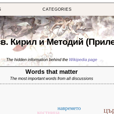
S
CATEGORIES
св. Кирил и Методий (Приле
The hidden information behind the
Wikipedia page
Words that matter
The most important words from all discussions
навремето
цъ
костница