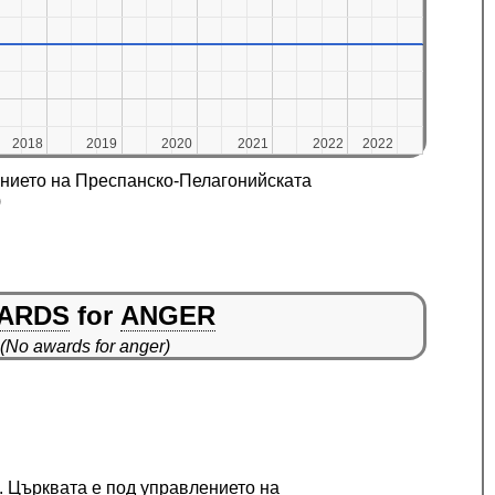
2018
2018
2019
2019
2020
2020
2021
2021
2022
2022
2022
2022
лението на Преспанско-Пелагонийската
)
ARDS
for
ANGER
(No awards for anger)
 Църквата е под управлението на