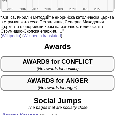
-0.5
-0.5
2015
2015
2016
2016
2017
2017
2018
2018
2019
2019
2020
2020
2021
2021
2022
2022
“„Св. св. Кирил и Методий“ е енорийска католическа църква
в струмишкото село Петралинци, Северна Македония.
Църквата е енорийски храм на източнокатолическата
Струмишко-Скопска епархия. …”
(
Wikipedia
) (
Wikipedia translated
)
Awards
AWARDS
for
CONFLICT
(No awards for conflict)
AWARDS
for
ANGER
(No awards for anger)
Social Jumps
The pages that are socially close