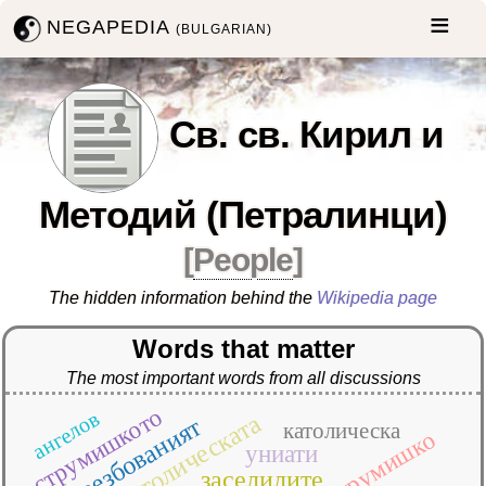
NEGAPEDIA
(BULGARIAN)
Св. св. Кирил и
Методий (Петралинци)
[
People
]
The hidden information behind the
Wikipedia page
Words that matter
The most important words from all discussions
струмишкото
ангелов
източнокатолическата
резбованият
католическа
струмишко
униати
заселилите