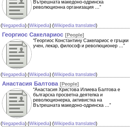
Вътрешната македоно-одринска
революционна организация …”
(
Negapedia
) (
Wikipedia
) (
Wikipedia translated
)
Георгиос Сакелариос
[
People
]
“Георгиос Константину Сакелариос е гръцки
учен, лекар, философ и революционер …”
(
Negapedia
) (
Wikipedia
) (
Wikipedia translated
)
Анастасия Балтова
[
People
]
“Анастасия Христова Илиева Балтова е
българска просветна деятелка и
революционерка, активистка на
Вътрешната македоно-одринска …”
(
Negapedia
) (
Wikipedia
) (
Wikipedia translated
)