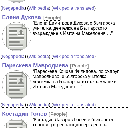
(
Negapedia
) (
Wikipedia
) (
Wikipedia translated
)
Елена Дукова
[
People
]
“Елена Димитрова Дукова е българска
учителка, деятелка на Българското
възраждане в Източна Македония …”
(
Negapedia
) (
Wikipedia
) (
Wikipedia translated
)
Параскева Мавродиева
[
People
]
“Параскева Кочова Филипова, по съпруг
Мавродиева, е българска учителка,
деятелка на Българското възраждане в
Източна Македония …”
(
Negapedia
) (
Wikipedia
) (
Wikipedia translated
)
Костадин Голев
[
People
]
“Костадин Лазаров Голев е български
търговец и революционер, деец на