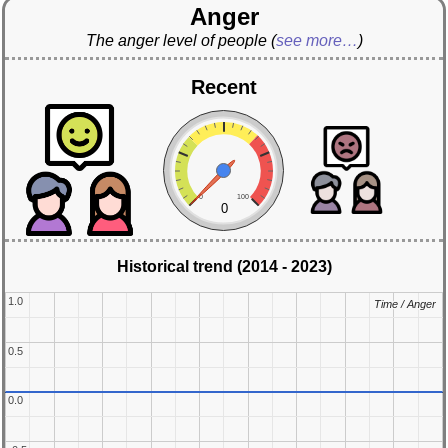
Anger
The anger level of people
(
see more…
)
Recent
0
100
0
Historical trend (2014 - 2023)
1.0
1.0
Time / Anger
Time / Anger
0.5
0.5
0.0
0.0