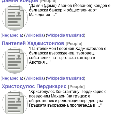
Дамян Кондов
[
People
]
“Дамян (Даме) Иванов (Йованов) Кондов е
български банкер и общественик от
Македония …”
(
Negapedia
) (
Wikipedia
) (
Wikipedia translated
)
Пантелей Хаджистоилов
[
People
]
“Пантелеймон Георгиев Хаджистоилов е
български възрожденец, търговец,
собственик на търговска кантора в
Австрия …”
(
Negapedia
) (
Wikipedia
) (
Wikipedia translated
)
Христодулос Пердикарис
[
People
]
“Христодулос Константину Пердикарис с
псевдоним Махаон (на гръцки: е
общественик и революционер, деец на
Гръцката въоръжена пропаганда в …”