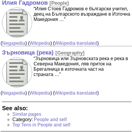
Илия Гадромов
[
People
]
“Илия Стоев Гадромов е български учител,
деец на Българското възраждане в Източна
Македония …”
(
Negapedia
) (
Wikipedia
) (
Wikipedia translated
)
Зърновица (река)
[
Geography
]
“Зърновица или Зърновската река е река в
Северна Македония, ляв приток на
Брегалница в източната част на
страната …”
(
Negapedia
) (
Wikipedia
) (
Wikipedia translated
)
See also:
Similar pages
Category:
People and self
Top Tens in People and self