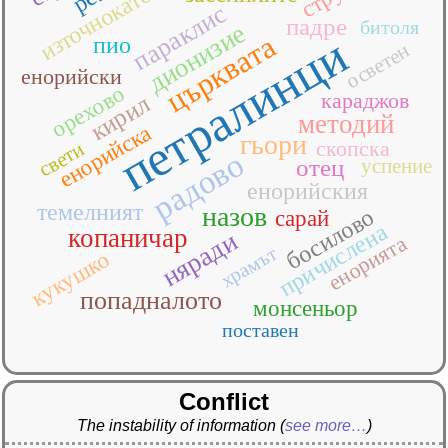
параклис
падре
битоля
дионизие
петралинци
църквата
пио
осветен
енорийски
орехово
караджов
кирил
методий
енорийска
гьори
скопска
свети
радово
отец
успение
енорийския
темелният
назов
босилово
сарай
причислена
копаничар
няради
енорията
храмът
кукушко
попадналото
монсеньор
поставен
Conflict
The instability of information
(
see more…
)