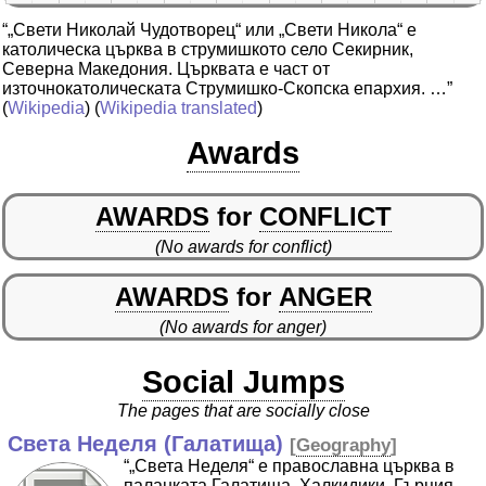
“„Свети Николай Чудотворец“ или „Свети Никола“ е
католическа църква в струмишкото село Секирник,
Северна Македония. Църквата е част от
източнокатолическата Струмишко-Скопска епархия. …”
(
Wikipedia
) (
Wikipedia translated
)
Awards
AWARDS
for
CONFLICT
(No awards for conflict)
AWARDS
for
ANGER
(No awards for anger)
Social Jumps
The pages that are socially close
Света Неделя (Галатища)
[
Geography
]
“„Света Неделя“ е православна църква в
паланката Галатища, Халкидики, Гърция,