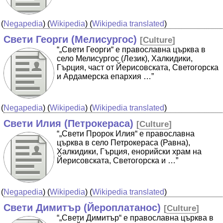
(
Negapedia
) (
Wikipedia
) (
Wikipedia translated
)
Свети Георги (Мелисургос)
[
Culture
]
“„Свети Георги“ е православна църква в
село Мелисургос (Лезик), Халкидики,
Гърция, част от Йерисовската, Светогорска
и Ардамерска епархия …”
(
Negapedia
) (
Wikipedia
) (
Wikipedia translated
)
Свети Илия (Петрокераса)
[
Culture
]
“„Свети Пророк Илия“ е православна
църква в село Петрокераса (Равна),
Халкидики, Гърция, енорийски храм на
Йерисовската, Светогорска и …”
(
Negapedia
) (
Wikipedia
) (
Wikipedia translated
)
Свети Димитър (Йероплатанос)
[
Culture
]
“„Свети Димитър“ е православна църква в