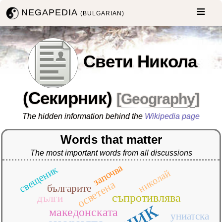
NEGAPEDIA
(BULGARIAN)
Свети Никола
(Секирник)
[
Geography
]
The hidden information behind the
Wikipedia page
Words that matter
The most important words from all discussions
започва
свещеник
николай
осветена
българите
съпротивлява
дълги
македонската
униатска