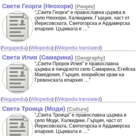
Свети Георги (Неохори)
[
People
]
“„Свети Георги“ е православна църква в
село Неохори, Халкидики, Гърция, част от
Йерисовската, Светогорска и Ардамерска
епархия. Църквата е …”
(
Negapedia
) (
Wikipedia
) (
Wikipedia translated
)
Свети Илия (Самарина)
[
Geography
]
“„Свети Пророк Илия“ е православна
църква в пиндското село Самарина, Егейска
Македония, Гърция, енорийски храм на
Гревенската епархия …”
(
Negapedia
) (
Wikipedia
) (
Wikipedia translated
)
Света Троица (Моди)
[
Culture
]
“„Света Троица“ е православна църква в
село Моди, Халкидики, Гърция, част от
Йерисовската, Светогорска и Ардамерска
епархия. Църквата е …”