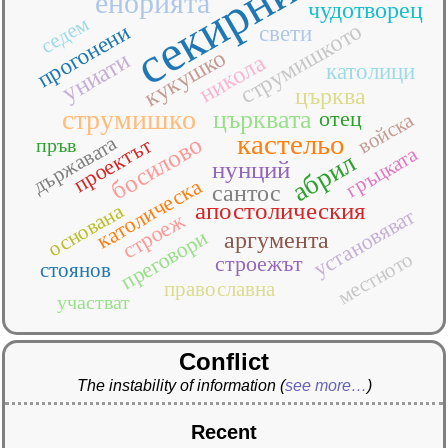
секирник
енорията
чудотворец
седем
струмишкото
прогонени
свети
кукушко
униати
никола
католици
църква
струмишко
църквата
отец
войска
кастельо
босилово
държавата
проектът
пръв
гръцката
абрил
нунций
католическа
сантос
апостолическия
основана
установяват
строеж
преговори
аргумента
местното
строежът
стоянов
православна
участват
Conflict
The instability of information
(
see more…
)
Recent