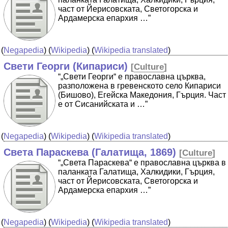
част от Йерисовската, Светогорска и
Ардамерска епархия …”
(
Negapedia
) (
Wikipedia
) (
Wikipedia translated
)
Свети Георги (Кипариси)
[
Culture
]
“„Свети Георги“ е православна църква,
разположена в гревенското село Кипариси
(Бишово), Егейска Македония, Гърция. Част
е от Сисанийската и …”
(
Negapedia
) (
Wikipedia
) (
Wikipedia translated
)
Света Параскева (Галатища, 1869)
[
Culture
]
“„Света Параскева“ е православна църква в
паланката Галатища, Халкидики, Гърция,
част от Йерисовската, Светогорска и
Ардамерска епархия …”
(
Negapedia
) (
Wikipedia
) (
Wikipedia translated
)