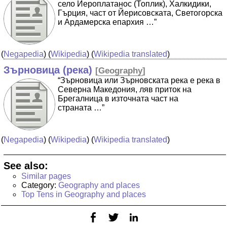
село Йероплатанос (Топлик), Халкидики,
Гърция, част от Йерисовската, Светогорска
и Ардамерска епархия …”
(
Negapedia
) (
Wikipedia
) (
Wikipedia translated
)
Зърновица (река)
[
Geography
]
“Зърновица или Зърновската река е река в
Северна Македония, ляв приток на
Брегалница в източната част на
страната …”
(
Negapedia
) (
Wikipedia
) (
Wikipedia translated
)
See also:
Similar pages
Category:
Geography and places
Top Tens in Geography and places