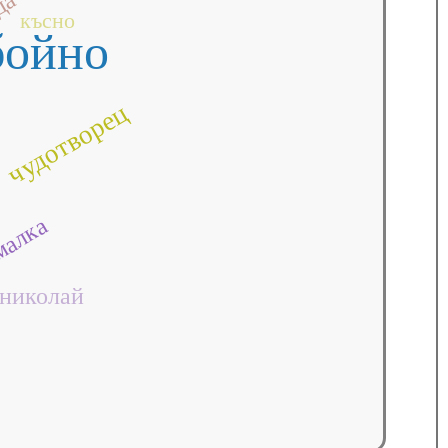
да
късно
ойно
чудотворец
алка
николай