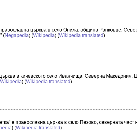
 православна църква в село Опила, община Ранковце, Север
”
(
Negapedia
) (
Wikipedia
) (
Wikipedia translated
)
 църква в кичевското село Иванчища, Северна Македония. Ц
(
Wikipedia
) (
Wikipedia translated
)
етка“ е православна църква в село Пезово, северната част 
pedia
) (
Wikipedia translated
)