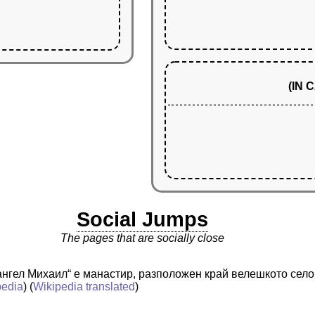
(IN
Social Jumps
The pages that are socially close
ангел Михаил“ е манастир, разположен край велешкото село
pedia
) (
Wikipedia translated
)