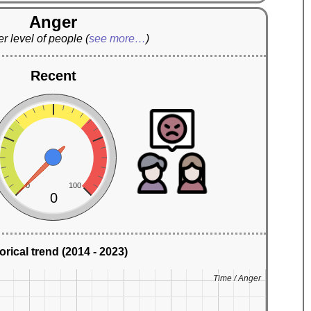
Anger
r level of people
(
see more…
)
Recent
0
100
0
orical trend (2014 - 2023)
Time / Anger
Time / Anger