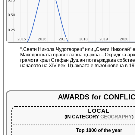
0.75
0.75
0.50
0.50
0.25
0.25
2015
2015
2016
2016
2017
2017
2018
2018
2019
2019
2020
2020
“„Свети Никола Чудотворец“ или „Свети Николай“ 
Македонската православна църква – Охридска архи
грамота крал Стефан Душан потвърждава собствено
началото на XIV век. Църквата е възобновена в 19
AWARDS
for
CONFLI
LOCAL
(IN CATEGORY
GEOGRAPHY
)
Top 1000 of the year