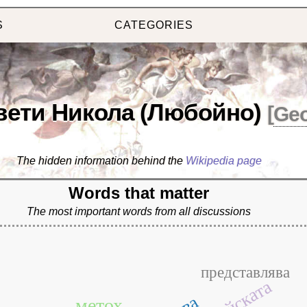
S
CATEGORIES
вети Никола (Любойно)
[
Ge
The hidden information behind the
Wikipedia page
Words that matter
The most important words from all discussions
представлява
метох