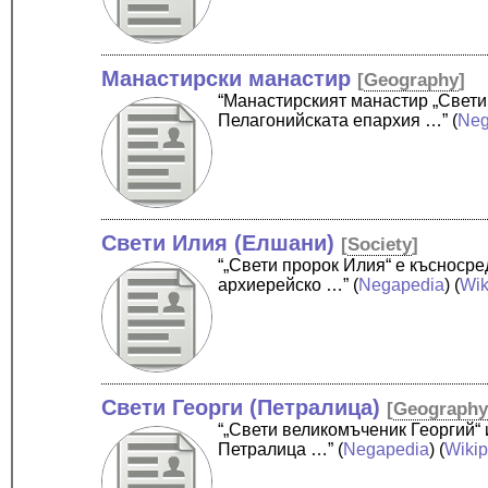
Манастирски манастир
[
Geography
]
“Манастирският манастир „Свети
Пелагонийската епархия …”
(
Neg
Свети Илия (Елшани)
[
Society
]
“„Свети пророк Илия“ е късноср
архиерейско …”
(
Negapedia
) (
Wik
Свети Георги (Петралица)
[
Geograph
“„Свети великомъченик Георгий“ 
Петралица …”
(
Negapedia
) (
Wikip