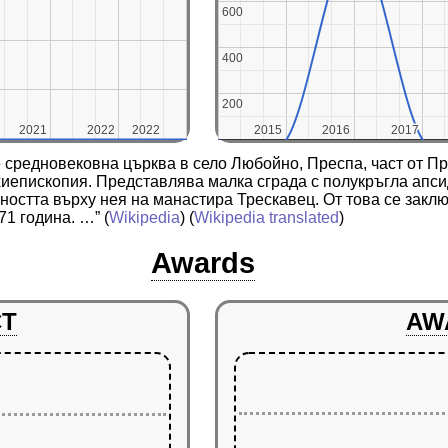
600
600
400
400
200
200
2021
2021
2022
2022
2022
2022
2015
2015
2016
2016
2017
2017
е средновековна църква в село Любойно, Преспа, част от П
епископия. Представлява малка сграда с полукръгла апсид
стта върху нея на манастира Трескавец. От това се заключ
71 година. …”
(
Wikipedia
) (
Wikipedia translated
)
Awards
CT
AW