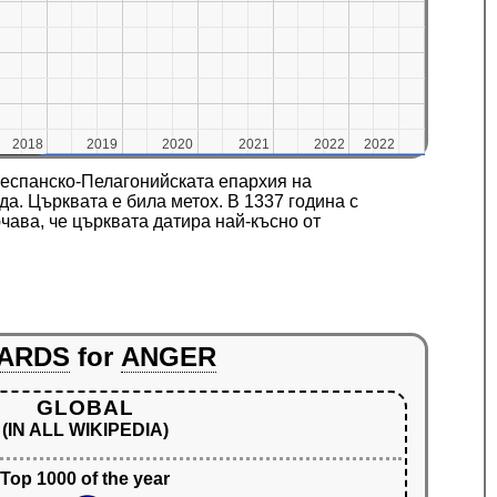
2018
2018
2019
2019
2020
2020
2021
2021
2022
2022
2022
2022
респанско-Пелагонийската епархия на
а. Църквата е била метох. В 1337 година с
ава, че църквата датира най-късно от
ARDS
for
ANGER
GLOBAL
(IN ALL WIKIPEDIA)
Top 1000 of the year