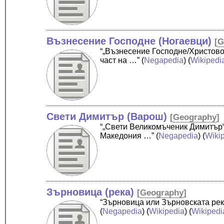
Възнесение Господне (Ногаевци)
[
G
“„Възнесение Господне/Христово
част на …”
(
Negapedia
) (
Wikipedi
Свети Димитър (Варош)
[
Geography
]
“„Свети Великомъченик Димитър“
Македония …”
(
Negapedia
) (
Wiki
Зърновица (река)
[
Geography
]
“Зърновица или Зърновската рек
(
Negapedia
) (
Wikipedia
) (
Wikipedi