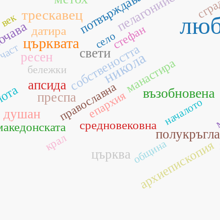
пелагонийската
потвърждава
сгра
трескавец
век
люб
ючава
стефан
датира
село
църквата
част
собствеността
свети
никола
ресен
манастира
бележки
апсида
православна
мота
възобновена
епархия
преспа
началото
м
душан
средновековна
македонската
полукръгла
крал
община
архиепископия
църква