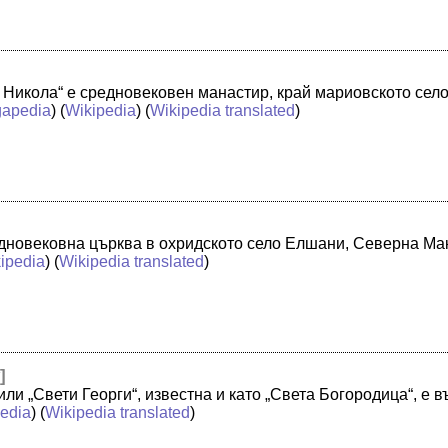
 Никола“ е средновековен манастир, край мариовското село
apedia
) (
Wikipedia
) (
Wikipedia translated
)
едновековна църква в охридското село Елшани, Северна Мак
ipedia
) (
Wikipedia translated
)
y
]
или „Свети Георги“, известна и като „Света Богородица“, е
edia
) (
Wikipedia translated
)