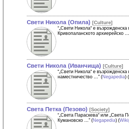
Свети Никола (Опила)
[
Culture
]
“„Свети Никола“ е възрожденска
Кривопаланското архиерейско …
Свети Никола (Иванчища)
[
Culture
]
“„Свети Никола“ е възрожденска
наместничество …”
(
Negapedia
) 
Света Петка (Пезово)
[
Society
]
“„Света Параскева“ или „Света П
Кумановско …”
(
Negapedia
) (
Wiki