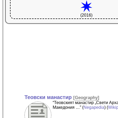
(2016)
Теовски манастир
[
Geography
]
“Теовският манастир „Свети Арх
Македония …”
(
Negapedia
) (
Wiki