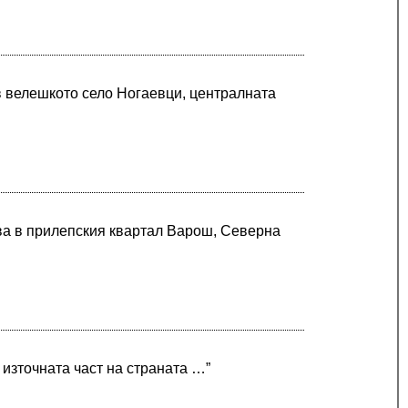
в велешкото село Ногаевци, централната
ва в прилепския квартал Варош, Северна
източната част на страната …”