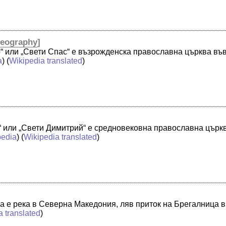
eography
]
“ или „Свети Спас“ е възрожденска православна църква въ
a
) (
Wikipedia translated
)
 или „Свети Димитрий“ е средновековна православна църк
pedia
) (
Wikipedia translated
)
а е река в Северна Македония, ляв приток на Брегалница в 
a translated
)