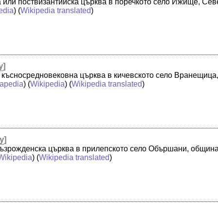
а или поствизантийска църква в поречкото село Ижище, Сев
edia
) (
Wikipedia translated
)
y
]
е късносредновековна църква в кичевското село Вранещица
apedia
) (
Wikipedia
) (
Wikipedia translated
)
y
]
 възрожденска църква в прилепското село Обършани, общин
Wikipedia
) (
Wikipedia translated
)