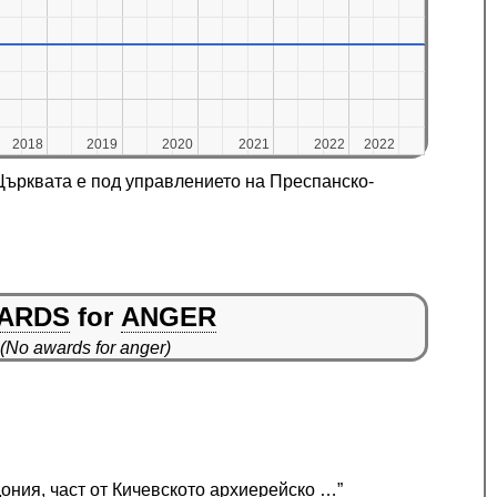
2018
2018
2019
2019
2020
2020
2021
2021
2022
2022
2022
2022
Църквата е под управлението на Преспанско-
ARDS
for
ANGER
(No awards for anger)
ония, част от Кичевското архиерейско …”