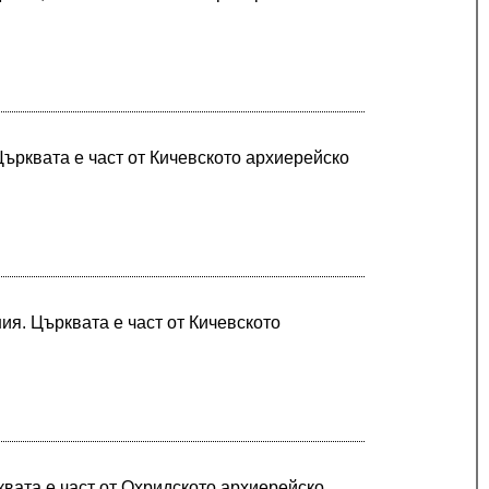
Църквата е част от Кичевското архиерейско
ия. Църквата е част от Кичевското
квата е част от Охридското архиерейско