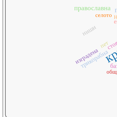
православна
селото
кр
е
ниши
сто
пет
изградена
трикорабна
ба
общ