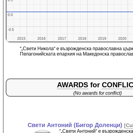
0.5
0.5
0.0
0.0
-0.5
-0.5
2015
2015
2016
2016
2017
2017
2018
2018
2019
2019
2020
2020
“„Свети Никола“ е възрожденска православна цър
Пелагонийската епархия на Македонска правосла
AWARDS
for
CONFLI
(No awards for conflict)
Свети Антоний (Бигор Доленци)
[
Cu
“„Свети Антоний“ е възрожденска