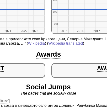
0.5
0.5
0.0
0.0
-0.5
-0.5
2021
2021
2022
2022
2022
2022
2015
2015
2016
2016
2017
2017
ква в прилепското село Кривогащани, Северна Македония. 
вна църква. …”
(
Wikipedia
) (
Wikipedia translated
)
Awards
CT
AW
Social Jumps
The pages that are socially close
lture
]
 църква в кичевското село Бигор Доленци, Република Макед