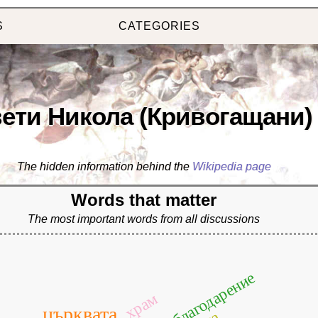
S
CATEGORIES
ети Никола (Кривогащани)
The hidden information behind the
Wikipedia page
Words that matter
The most important words from all discussions
благодарение
храм
църквата