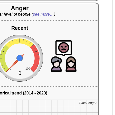
Anger
r level of people
(
see more…
)
Recent
0
100
0
orical trend (2014 - 2023)
Time / Anger
Time / Anger