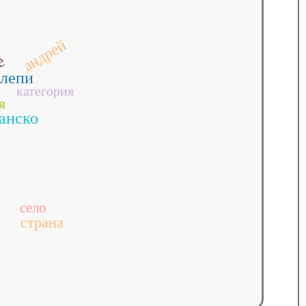
андрей
е
слепи
категория
я
анско
село
страна