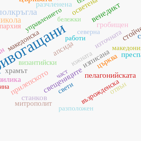
осветена
разчленена
венедикт
управлението
полкръгла
никола
бележки
ивогащани
гробищен
пархия
стойч
северна
източната
македонска
работи
апсида
македони
ян
изписана
южната
пресп
църква
византийски
свещениците
храмът
част
прилепското
пелагонийската
зилика
възрожденска
отвън
свети
ина
станков
митрополит
разположен