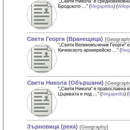
“„Свети Никола“ е средновековн
Бродското …”
(
Negapedia
) (
Wikip
Свети Георги (Вранещица)
[
Geograph
“„Свети Великомъченик Георги“ 
Кичевското архиерейско …”
(
Neg
Свети Никола (Обършани)
[
Geograph
“„Свети Никола“ е православна
Църквата е под …”
(
Negapedia
) (
Зърновица (река)
[
Geography
]