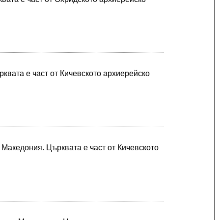
рквата е част от Кичевското архиерейско
Македония. Църквата е част от Кичевското