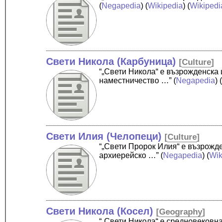
(
Negapedia
) (
Wikipedia
) (
Wikipedi
Свети Никола (Карбуница)
[
Culture
]
“„Свети Никола“ е възрожденска
наместничество …”
(
Negapedia
) 
Свети Илия (Челопеци)
[
Culture
]
“„Свети Пророк Илия“ е възрожд
архиерейско …”
(
Negapedia
) (
Wik
Свети Никола (Косел)
[
Geography
]
“„Свети Никола“ е средновековн