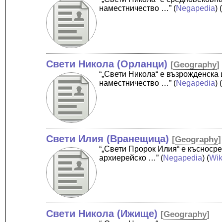
наместничество …”
(
Negapedia
) 
Свети Никола (Орланци)
[
Geography
]
“„Свети Никола“ е възрожденска
наместничество …”
(
Negapedia
) 
Свети Илия (Вранещица)
[
Geography
]
“„Свети Пророк Илия“ е късноср
архиерейско …”
(
Negapedia
) (
Wik
Свети Никола (Ижище)
[
Geography
]