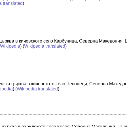
a translated
)
 църква в кичевското село Карбуница, Северна Македония. 
(
Wikipedia
) (
Wikipedia translated
)
енска църква в кичевското село Челопеци, Северна Македон
ipedia
) (
Wikipedia translated
)
а църква в охридското село Косел, Северна Македония. Цър