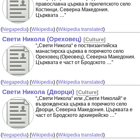
православна църква в прилепското село
Костинци, Северна Македония.
Църквата …”
(
Negapedia
) (
Wikipedia
) (
Wikipedia translated
)
Свети Никола (Ореховец)
[
Culture
]
“„Свети Никола“ е поствизантийска
манастирска църква в поречкото село
Ореховец (Ореовец), Северна Македония.
Църквата е част от Бродското …”
(
Negapedia
) (
Wikipedia
) (
Wikipedia translated
)
Свети Никола (Дворци)
[
Culture
]
“„Свети Никола“ или „Свети Николай“ е
възрожденска църква в поречкото село
Дворци, Северна Македония. Църквата е
част от Бродското архиерейско …”
(
Negapedia
) (
Wikipedia
) (
Wikipedia translated
)