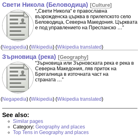
Свети Никола (Беловодица)
[
Culture
]
“„Свети Никола“ е православна
възрожденска църква в прилепското село
Беловодица, Северна Македония. Църквата
е под управлението на Преспанско …”
(
Negapedia
) (
Wikipedia
) (
Wikipedia translated
)
Зърновица (река)
[
Geography
]
“Зърновица или Зърновската река е река в
Северна Македония, ляв приток на
Брегалница в източната част на
страната …”
(
Negapedia
) (
Wikipedia
) (
Wikipedia translated
)
See also:
Similar pages
Category:
Geography and places
Top Tens in Geography and places