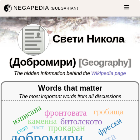
NEGAPEDIA
(BULGARIAN)
Свети Никола
(Добромири)
[
Geography
]
The hidden information behind the
Wikipedia page
Words that matter
The most important words from all discussions
изписана
гробища
фронтовата
фрески
каменна
битолското
прокаран
село
част
добромири