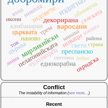
издигната
обновена
никола
зидовете
вход
селската
икони
декорирана
варосани
южната
камбанария
трем
минава
църквата
новаци
мирликийски
наново
района
ток
пелагонийската
църква
страна
свети
чудотворец
преспанско
световна
линия
охридска
война
еднокорабна
Conflict
The instability of information
(
see more…
)
Recent