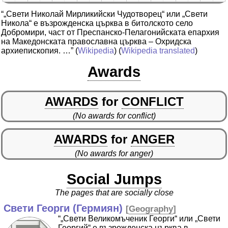
“„Свети Николай Мирликийски Чудотворец“ или „Свети
Никола“ е възрожденска църква в битолското село
Добромири, част от Преспанско-Пелагонийската епархия
на Македонската православна църква – Охридска
архиепископия. …”
(
Wikipedia
) (
Wikipedia translated
)
Awards
AWARDS
for
CONFLICT
(No awards for conflict)
AWARDS
for
ANGER
(No awards for anger)
Social Jumps
The pages that are socially close
Свети Георги (Гермиян)
[
Geography
]
“„Свети Великомъченик Георги“ или „Свети
Георгий“ е възрожденска църква в