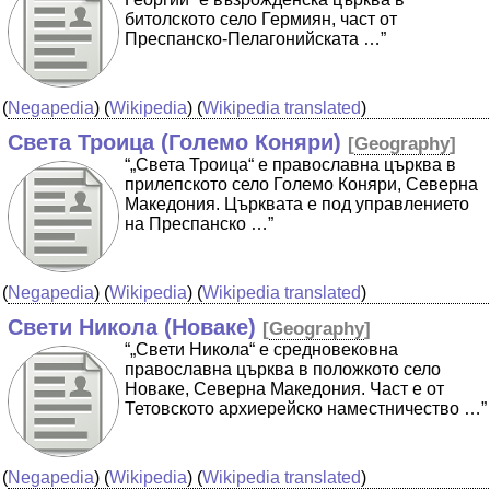
битолското село Гермиян, част от
Преспанско-Пелагонийската …”
(
Negapedia
) (
Wikipedia
) (
Wikipedia translated
)
Света Троица (Големо Коняри)
[
Geography
]
“„Света Троица“ е православна църква в
прилепското село Големо Коняри, Северна
Македония. Църквата е под управлението
на Преспанско …”
(
Negapedia
) (
Wikipedia
) (
Wikipedia translated
)
Свети Никола (Новаке)
[
Geography
]
“„Свети Никола“ е средновековна
православна църква в положкото село
Новаке, Северна Македония. Част е от
Тетовското архиерейско наместничество …”
(
Negapedia
) (
Wikipedia
) (
Wikipedia translated
)