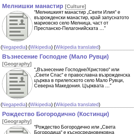
Мелнишки манастир
[
Culture
]
“Мелнишкият манастир „Свети Илия“ е
възрожденски манастир, край запуснатото
мариовско село Мелница, част от
Преспанско-Пелагонийската …”
(
Negapedia
) (
Wikipedia
) (
Wikipedia translated
)
Възнесение Господне (Мало Рувци)
[
Geography
]
“„Възнесение Господне/Христово“ или
„Свети Спас“ е православна възрожденска
църква в прилепското село Мало Рувци,
Северна Македония. Църквата …”
(
Negapedia
) (
Wikipedia
) (
Wikipedia translated
)
Рождество Богородично (Костинци)
[
Geography
]
“Рождество Богородично или „Света
Богородица“ е късносредновековна