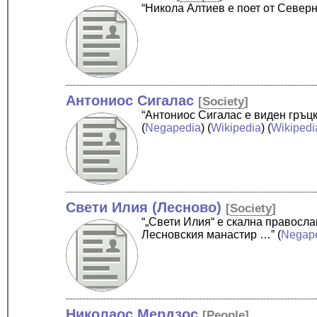
“Никола Алтиев е поет от Север
Антониос Сигалас
[
Society
]
“Антониос Сигалас е виден гръц
(
Negapedia
) (
Wikipedia
) (
Wikipedi
Свети Илия (Лесново)
[
Society
]
“„Свети Илия“ е скална правосл
Лесновския манастир …”
(
Negap
Николаос Мердзос
[
People
]