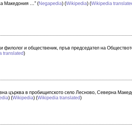
на Македония …”
(
Negapedia
) (
Wikipedia
) (
Wikipedia translate
ки филолог и общественик, пръв председател на Обществот
a translated
)
авна църква в пробищипското село Лесново, Северна Макед
edia
) (
Wikipedia
) (
Wikipedia translated
)