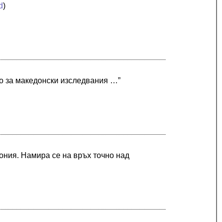
d
)
о за македонски изследвания …”
ония. Намира се на връх точно над