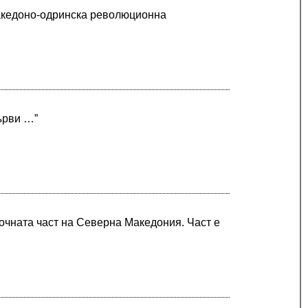
македоно-одринска революционна
ърви …”
точната част на Северна Македония. Част е