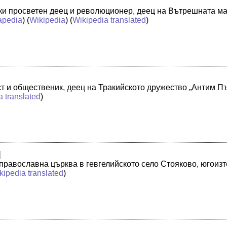
ски просветен деец и революционер, деец на Вътрешната 
apedia
) (
Wikipedia
) (
Wikipedia translated
)
ист и общественик, деец на Тракийското дружество „Антим П
a translated
)
]
 православна църква в гевгелийското село Стояково, югоиз
kipedia translated
)