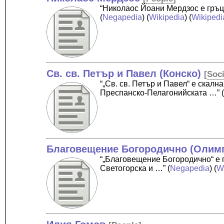
“Николаос Йоани Мердзос е гръц
(
Negapedia
) (
Wikipedia
) (
Wikipedi
Св. св. Петър и Павел (Конско)
[
Soc
“„Св. св. Петър и Павел“ е скал
Преспанско-Пелагонийската …”
Благовещение Богородично (Олим
“„Благовещение Богородично“ е 
Светогорска и …”
(
Negapedia
) (
W