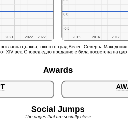
0.5
0.5
0.0
0.0
-0.5
-0.5
2021
2021
2022
2022
2022
2022
2015
2015
2016
2016
2017
2017
вославна църква, южно от град Велес, Северна Македония,
 от XIV век. Според едно предание е била посветена на цар
Awards
CT
AW
Social Jumps
The pages that are socially close