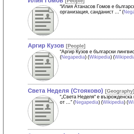
Илия Гомов
[
People
]
“Илия Атанасов Гомов е българ
организация, санданист …”
(
Neg
Аргир Кузов
[
People
]
“Аргир Кузов е български лингв
(
Negapedia
) (
Wikipedia
) (
Wikipedi
Света Неделя (Стояково)
[
Geography
“„Света Неделя“ е възрожденска
от …”
(
Negapedia
) (
Wikipedia
) (
Wi