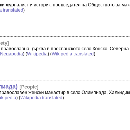
ки журналист и историк, председател на Обществото за ма
a translated
)
iety
]
на православна църква в преспанското село Конско, Северна
(
Negapedia
) (
Wikipedia
) (
Wikipedia translated
)
пиада)
[
People
]
православен женски манастир в село Олимпиада, Халкидики,
ikipedia
) (
Wikipedia translated
)