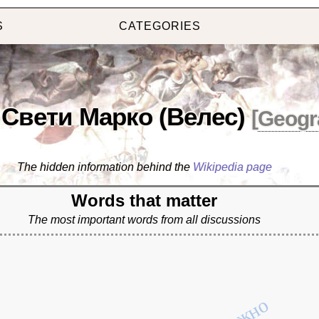
S
CATEGORIES
Свети Марко (Велес)
[
Geogr
The hidden information behind the
Wikipedia page
Words that matter
The most important words from all discussions
южно