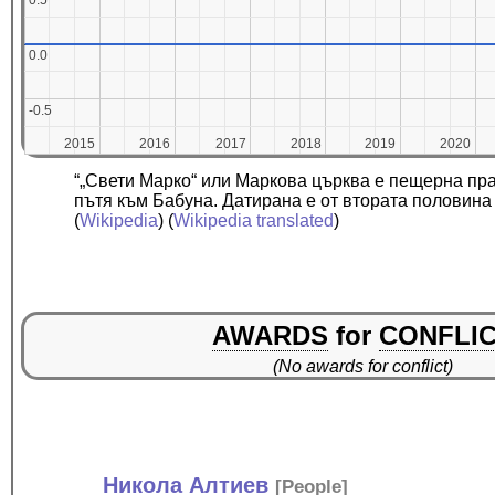
0.5
0.5
0.0
0.0
-0.5
-0.5
2015
2015
2016
2016
2017
2017
2018
2018
2019
2019
2020
2020
“„Свети Марко“ или Маркова църква е пещерна пра
пътя към Бабуна. Датирана е от втората половина
(
Wikipedia
) (
Wikipedia translated
)
AWARDS
for
CONFLI
(No awards for conflict)
Никола Алтиев
[
People
]