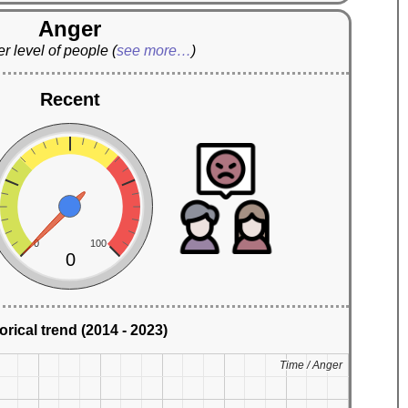
Anger
r level of people
(
see more…
)
Recent
0
100
0
orical trend (2014 - 2023)
Time / Anger
Time / Anger