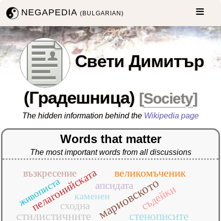
NEGAPEDIA
(BULGARIAN)
Свети Димитър
(Градешница)
[
Society
]
The hidden information behind the
Wikipedia page
Words that matter
The most important words from all discussions
пелагонийската
великомъченик
възкресение
живописта
мариовското
апсидата
съдейки
каменен
сходна
стилистичните
стенописите