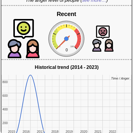
The anger level of people
(
see more…
)
Recent
0
100
0
Historical trend (2014 - 2023)
Time / Anger
Time / Anger
800
800
600
600
400
400
200
200
2015
2015
2016
2016
2017
2017
2018
2018
2019
2019
2020
2020
2021
2021
2022
2022