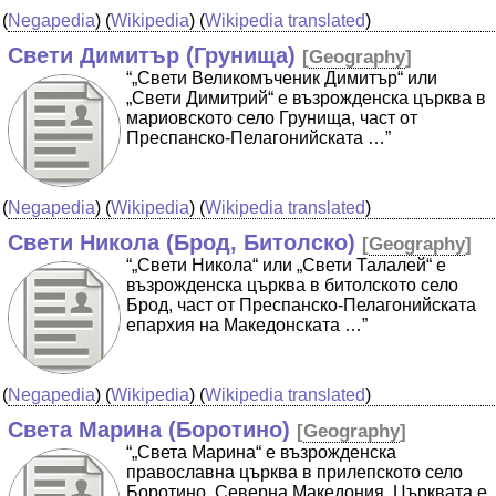
(
Negapedia
) (
Wikipedia
) (
Wikipedia translated
)
Свети Димитър (Грунища)
[
Geography
]
“„Свети Великомъченик Димитър“ или
„Свети Димитрий“ е възрожденска църква в
мариовското село Грунища, част от
Преспанско-Пелагонийската …”
(
Negapedia
) (
Wikipedia
) (
Wikipedia translated
)
Свети Никола (Брод, Битолско)
[
Geography
]
“„Свети Никола“ или „Свети Талалей“ е
възрожденска църква в битолското село
Брод, част от Преспанско-Пелагонийската
епархия на Македонската …”
(
Negapedia
) (
Wikipedia
) (
Wikipedia translated
)
Света Марина (Боротино)
[
Geography
]
“„Света Марина“ е възрожденска
православна църква в прилепското село
Боротино, Северна Македония. Църквата е