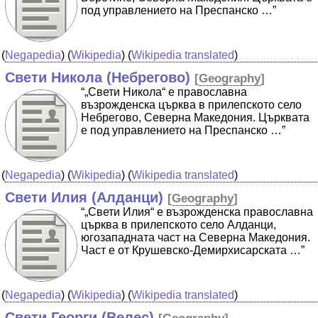
под управлението на Преспанско …”
(
Negapedia
) (
Wikipedia
) (
Wikipedia translated
)
Свети Никола (Небрегово)
[
Geography
]
“„Свети Никола“ е православна
възрожденска църква в прилепското село
Небрегово, Северна Македония. Църквата
е под управлението на Преспанско …”
(
Negapedia
) (
Wikipedia
) (
Wikipedia translated
)
Свети Илия (Алданци)
[
Geography
]
“„Свети Илия“ е възрожденска православна
църква в прилепското село Алданци,
югозападната част на Северна Македония.
Част е от Крушевско-Демирхисарската …”
(
Negapedia
) (
Wikipedia
) (
Wikipedia translated
)
Свети Георги (Велес)