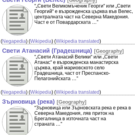
[
Geography
]
“„Свети Великомъченик Георги“ или „Свети
Георгий“ е възрожденска църква във Велес,
централната част на Северна Македония.
Част е от Повардарската …”
(
Negapedia
) (
Wikipedia
) (
Wikipedia translated
)
Свети Атанасий (Градешница)
[
Geography
]
“„Свети Атанасий Велики“ или „Свети
Атанас“ е възрожденска манастирска
църква, край мариовското село
Градешница, част от Преспанско-
Пелагонийската …”
(
Negapedia
) (
Wikipedia
) (
Wikipedia translated
)
Зърновица (река)
[
Geography
]
“Зърновица или Зърновската река е река в
Северна Македония, ляв приток на
Брегалница в източната част на
страната …”