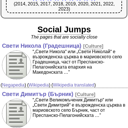
(2014, 2015, 2017, 2018, 2019, 2020, 2021, 2022,
2023)
Social Jumps
The pages that are socially close
Свети Никола (Градешница)
[
Culture
]
“„Свети Никола“ или „Свети Николай“ е
възрожденска църква в мариовското село
Градешница, част от Преспанско-
Пелагонийската епархия на
Македонската …”
(
Negapedia
) (
Wikipedia
) (
Wikipedia translated
)
Свети Димитър (Бърник)
[
Culture
]
“„Свети Великомъченик Димитър“ или
„Свети Димитрий“ е възрожденска църква в
мариовското село Бърник, част от
Преспанско-Пелагонийската …”