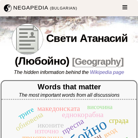
NEGAPEDIA
(BULGARIAN)
Свети Атанасий
(Любойно)
[
Geography
]
The hidden information behind the
Wikipedia page
Words that matter
The most important words from all discussions
височина
македонската
трите
обновена
еднокорабна
любойно
преспа
сграда
иконите
вход
източно
тристранна