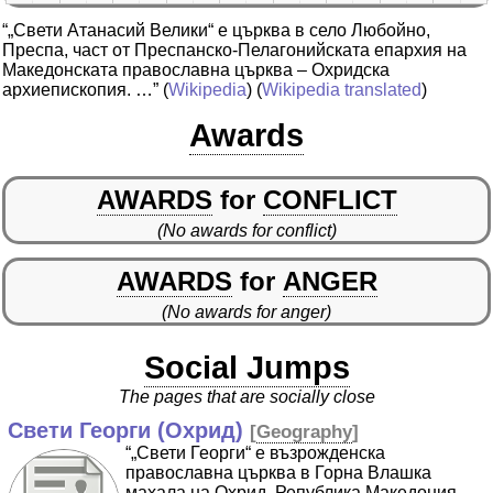
“„Свети Атанасий Велики“ е църква в село Любойно,
Преспа, част от Преспанско-Пелагонийската епархия на
Македонската православна църква – Охридска
архиепископия. …”
(
Wikipedia
) (
Wikipedia translated
)
Awards
AWARDS
for
CONFLICT
(No awards for conflict)
AWARDS
for
ANGER
(No awards for anger)
Social Jumps
The pages that are socially close
Свети Георги (Охрид)
[
Geography
]
“„Свети Георги“ е възрожденска
православна църква в Горна Влашка
махала на Охрид, Република Македония.