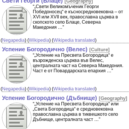
Свети Георги (Блаце)
[
Geography
]
“„Свети Великомъченик Георги
Победоносец“ е късносредновековна – от
XVI или XVII век, православна църква в
скопското село Блаце, Северна
Македония …”
(
Negapedia
) (
Wikipedia
) (
Wikipedia translated
)
Успение Богородично (Велес)
[
Culture
]
“„Успение на Пресвета Богородица“ е
възрожденска църква във Велес,
централната част на Северна Македония.
Част е от Повардарската епархия …”
(
Negapedia
) (
Wikipedia
) (
Wikipedia translated
)
Успение Богородично (Дъбнище)
[
Geography
]
“„Успение на Пресвета Богородица“ или
„Света Богородица“ е средновековна
православна църква в тиквешкото село
Дъбнище, централната част …”