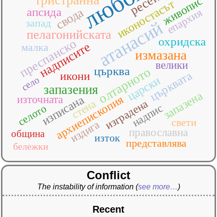
ресен
живопис
иконостасът
свода
апсида
епархия
запад
атанасий
пелагонийската
охридска
преспанско
надписите
малка
измазана
велики
църква
олтарното
църквата
икони
царски
село
запазения
запазена
архиепископия
изписана
източната
стена
изградена
надпис
селото
свети
издига
православна
община
изток
представлява
бележки
Conflict
The instability of information
(
see more…
)
Recent