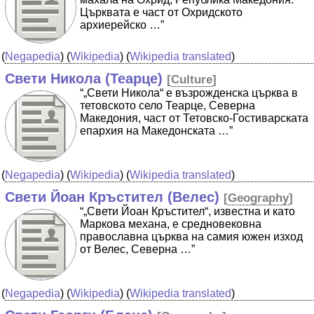
Църквата е част от Охридското
архиерейско …”
(
Negapedia
) (
Wikipedia
) (
Wikipedia translated
)
Свети Никола (Теарце)
[
Culture
]
“„Свети Никола“ е възрожденска църква в
тетовското село Теарце, Северна
Македония, част от Тетовско-Гостиварската
епархия на Македонската …”
(
Negapedia
) (
Wikipedia
) (
Wikipedia translated
)
Свети Йоан Кръстител (Велес)
[
Geography
]
“„Свети Йоан Кръстител“, известна и като
Маркова механа, е средновековна
православна църква на самия южен изход
от Велес, Северна …”
(
Negapedia
) (
Wikipedia
) (
Wikipedia translated
)