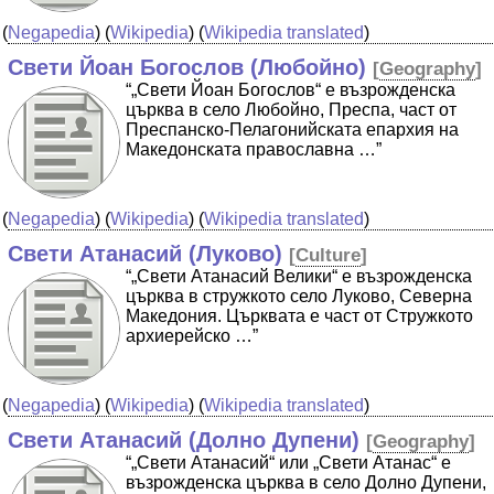
(
Negapedia
) (
Wikipedia
) (
Wikipedia translated
)
Свети Йоан Богослов (Любойно)
[
Geography
]
“„Свети Йоан Богослов“ е възрожденска
църква в село Любойно, Преспа, част от
Преспанско-Пелагонийската епархия на
Македонската православна …”
(
Negapedia
) (
Wikipedia
) (
Wikipedia translated
)
Свети Атанасий (Луково)
[
Culture
]
“„Свети Атанасий Велики“ е възрожденска
църква в стружкото село Луково, Северна
Македония. Църквата е част от Стружкото
архиерейско …”
(
Negapedia
) (
Wikipedia
) (
Wikipedia translated
)
Свети Атанасий (Долно Дупени)
[
Geography
]
“„Свети Атанасий“ или „Свети Атанас“ е
възрожденска църква в село Долно Дупени,