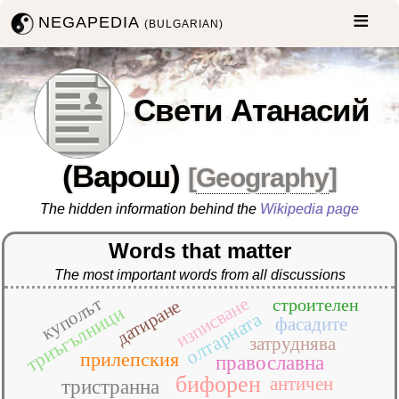
NEGAPEDIA
(BULGARIAN)
Свети Атанасий
(Варош)
[
Geography
]
The hidden information behind the
Wikipedia page
Words that matter
The most important words from all discussions
куполът
изписване
строителен
датиране
триъгълници
олтарната
фасадите
затруднява
прилепския
православна
бифорен
античен
тристранна