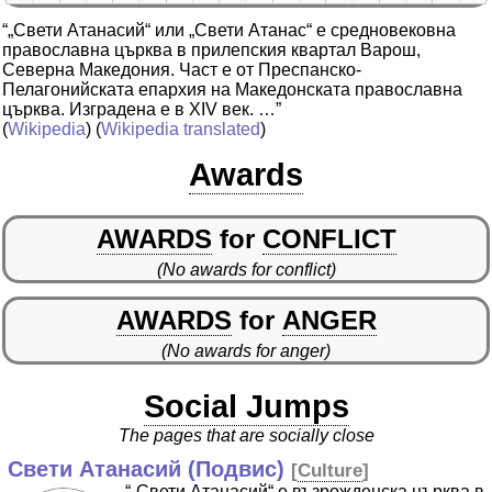
“„Свети Атанасий“ или „Свети Атанас“ е средновековна
православна църква в прилепския квартал Варош,
Северна Македония. Част е от Преспанско-
Пелагонийската епархия на Македонската православна
църква. Изградена е в XIV век. …”
(
Wikipedia
) (
Wikipedia translated
)
Awards
AWARDS
for
CONFLICT
(No awards for conflict)
AWARDS
for
ANGER
(No awards for anger)
Social Jumps
The pages that are socially close
Свети Атанасий (Подвис)
[
Culture
]
“„Свети Атанасий“ е възрожденска църква в