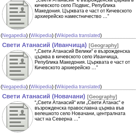
кичевското село Подвис, Република
Македония. Църквата е част от Кичевското
архиерейско наместничество …”
(
Negapedia
) (
Wikipedia
) (
Wikipedia translated
)
Свети Атанасий (Иванчища)
[
Geography
]
“„Свети Атанасий Велики“ е възрожденска
църква в кичевското село Иванчища,
Република Македония. Църквата е част от
Кичевското архиерейско …”
(
Negapedia
) (
Wikipedia
) (
Wikipedia translated
)
Свети Атанасий (Новачани)
[
Geography
]
“„Свети Атанасий“ или „Свети Атанас“ е
възрожденска православна църква във
велешкото село Новачани, централната
част на Северна …”