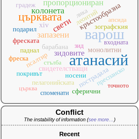
пропорциониран
кръстообразна
градеж
колонета
лика
леонтий
църквата
свети
апсида
xiv
зографския
подарил
варош
запазени
фреската
входната
зид
барабана
монолитни
паднал
зидовите
псалтир
атанасий
фреска
стълба
свидетелстващи
преспанско
пострадала
покривът
носени
пелагонийската
точното
църква
сферични
споменати
Conflict
The instability of information
(
see more…
)
Recent