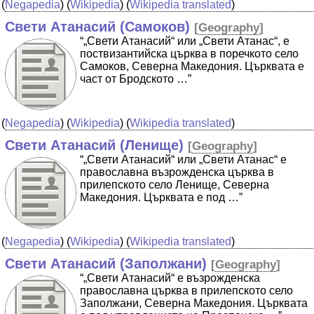
(
Negapedia
) (
Wikipedia
) (
Wikipedia translated
)
Свети Атанасий (Самоков)
[
Geography
]
“„Свети Атанасий“ или „Свети Атанас“, е
поствизантийска църква в поречкото село
Самоков, Северна Македония. Църквата е
част от Бродското …”
(
Negapedia
) (
Wikipedia
) (
Wikipedia translated
)
Свети Атанасий (Ленище)
[
Geography
]
“„Свети Атанасий“ или „Свети Атанас“ е
православна възрожденска църква в
прилепското село Ленище, Северна
Македония. Църквата е под …”
(
Negapedia
) (
Wikipedia
) (
Wikipedia translated
)
Свети Атанасий (Заполжани)
[
Geography
]
“„Свети Атанасий“ е възрожденска
православна църква в прилепското село
Заполжани, Северна Македония. Църквата