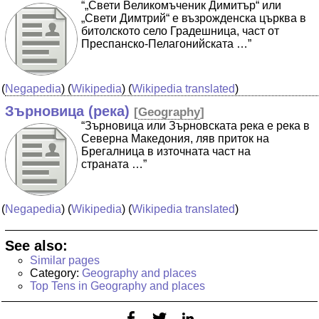
“„Свети Великомъченик Димитър“ или
„Свети Димтрий“ е възрожденска църква в
битолското село Градешница, част от
Преспанско-Пелагонийската …”
(
Negapedia
) (
Wikipedia
) (
Wikipedia translated
)
Зърновица (река)
[
Geography
]
“Зърновица или Зърновската река е река в
Северна Македония, ляв приток на
Брегалница в източната част на
страната …”
(
Negapedia
) (
Wikipedia
) (
Wikipedia translated
)
See also:
Similar pages
Category:
Geography and places
Top Tens in Geography and places