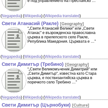
е под управлението на Преспанско …”
(
Negapedia
) (
Wikipedia
) (
Wikipedia translated
)
Свети Атанасий (Ракле)
[
Geography
]
“„Свети Атанасий Велики“ или „Свети
Атанас“ е възрожденска православна
църква в прилепското село Ракле,
Република Македония. Църквата е …”
(
Negapedia
) (
Wikipedia
) (
Wikipedia translated
)
Свети Димитър (Требино)
[
Geography
]
“„Свети Великомъченик Димитрий“ или
„Свети Димитър“, известна като Стара
църква, е поствизантийска църква в
поречкото село Требино …”
(
Negapedia
) (
Wikipedia
) (
Wikipedia translated
)
Свети Димитър (Църнобуки)
[
Culture
]