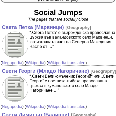
Social Jumps
The pages that are socially close
Света Петка (Марвинци)
[
Geography
]
“„Света Петка“ е възрожденска православна
църква във валандовското село Марвинци,
югоизточната част на Северна Македония.
Част е от …”
(
Negapedia
) (
Wikipedia
) (
Wikipedia translated
)
Свети Георги (Младо Нагоричане)
[
Geography
“„Свети Великомъченик Георгий“ или „Свети
Георги“ е поствизантийска православна
църква в кумановското село Младо
Нагоричане …”
(
Negapedia
) (
Wikipedia
) (
Wikipedia translated
)
Свети Димитър (Балинци)
[
Geography
]