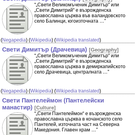
“„Свети Великомъченик Димитър“ или
„Свети Димитрий“ е възрожденска
православна църква във валандовското
село Балинци, югоизточната …”
(
Negapedia
) (
Wikipedia
) (
Wikipedia translated
)
Свети Димитър (Драчевица)
[
Geography
]
“„Свети Великомъченик Димитър“ или
„Свети Димитрий“ е възрожденска
православна църква в демиркапийското
село Драчевица, централната …”
(
Negapedia
) (
Wikipedia
) (
Wikipedia translated
)
Свети Пантелеймон (Пантелейски
манастир)
[
Culture
]
“„Свети Пантелеймон“ е възрожденска
православна църква в кочанското село
Пантелей, източната част на Северна
Македония. Главен храм …”