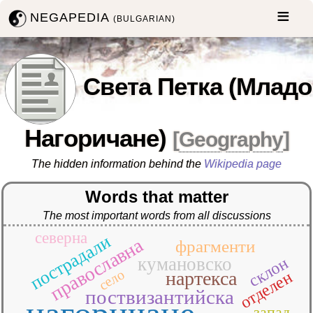
NEGAPEDIA
(BULGARIAN)
Света Петка (Младо
Нагоричане)
[
Geography
]
The hidden information behind the
Wikipedia page
Words that matter
The most important words from all discussions
северна
пострадали
православна
фрагменти
склон
кумановско
село
нартекса
отделен
поствизантийска
запад