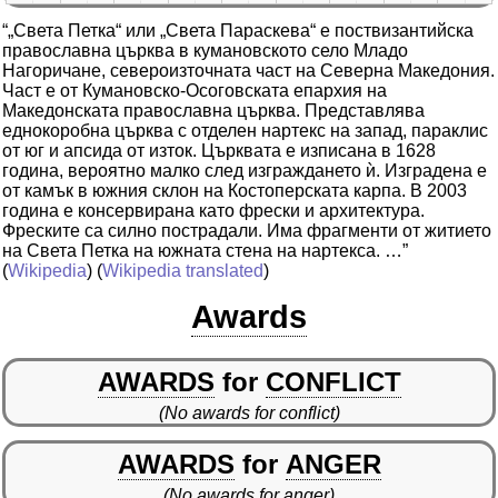
“„Света Петка“ или „Света Параскева“ е поствизантийска
православна църква в кумановското село Младо
Нагоричане, североизточната част на Северна Македония.
Част е от Кумановско-Осоговската епархия на
Македонската православна църква. Представлява
еднокоробна църква с отделен нартекс на запад, параклис
от юг и апсида от изток. Църквата е изписана в 1628
година, вероятно малко след изграждането ѝ. Изградена е
от камък в южния склон на Костоперската карпа. В 2003
година е консервирана като фрески и архитектура.
Фреските са силно пострадали. Има фрагменти от житието
на Света Петка на южната стена на нартекса. …”
(
Wikipedia
) (
Wikipedia translated
)
Awards
AWARDS
for
CONFLICT
(No awards for conflict)
AWARDS
for
ANGER
(No awards for anger)