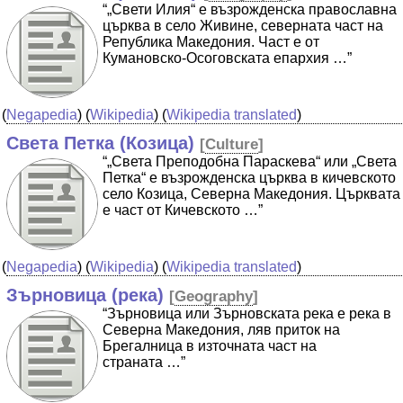
“„Свети Илия“ е възрожденска православна
църква в село Живине, северната част на
Република Македония. Част е от
Кумановско-Осоговската епархия …”
(
Negapedia
) (
Wikipedia
) (
Wikipedia translated
)
Света Петка (Козица)
[
Culture
]
“„Света Преподобна Параскева“ или „Света
Петка“ е възрожденска църква в кичевското
село Козица, Северна Македония. Църквата
е част от Кичевското …”
(
Negapedia
) (
Wikipedia
) (
Wikipedia translated
)
Зърновица (река)
[
Geography
]
“Зърновица или Зърновската река е река в
Северна Македония, ляв приток на
Брегалница в източната част на
страната …”