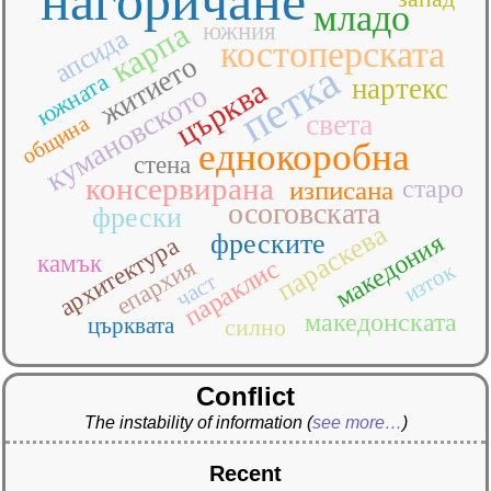
нагоричане
младо
карпа
южния
апсида
костоперската
житието
петка
южната
нартекс
църква
кумановското
света
община
еднокоробна
стена
консервирана
старо
изписана
осоговската
фрески
параскева
фреските
македония
архитектура
камък
епархия
параклис
изток
част
македонската
църквата
силно
Conflict
The instability of information
(
see more…
)
Recent