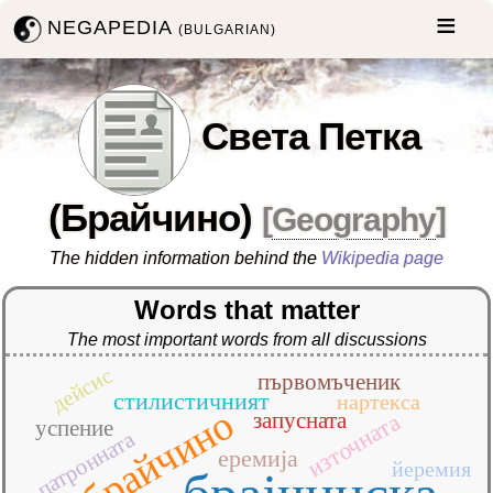
NEGAPEDIA
(BULGARIAN)
Света Петка
(Брайчино)
[
Geography
]
The hidden information behind the
Wikipedia page
Words that matter
The most important words from all discussions
дейсис
първомъченик
стилистичният
нартекса
брайчино
запусната
източната
успение
патронната
еремија
йеремия