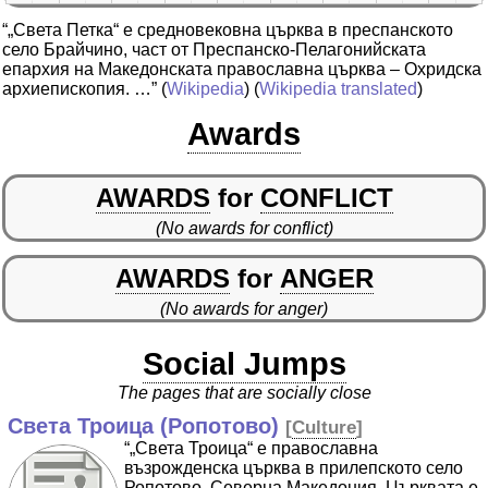
“„Света Петка“ е средновековна църква в преспанското
село Брайчино, част от Преспанско-Пелагонийската
епархия на Македонската православна църква – Охридска
архиепископия. …”
(
Wikipedia
) (
Wikipedia translated
)
Awards
AWARDS
for
CONFLICT
(No awards for conflict)
AWARDS
for
ANGER
(No awards for anger)
Social Jumps
The pages that are socially close
Света Троица (Ропотово)
[
Culture
]
“„Света Троица“ е православна
възрожденска църква в прилепското село
Ропотово, Северна Македония. Църквата е