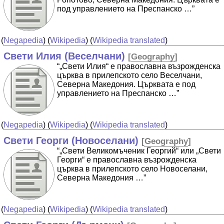
под управлението на Преспанско …”
(
Negapedia
) (
Wikipedia
) (
Wikipedia translated
)
Свети Илия (Веселчани)
[
Geography
]
“„Свети Илия“ е православна възрожденска
църква в прилепското село Веселчани,
Северна Македония. Църквата е под
управлението на Преспанско …”
(
Negapedia
) (
Wikipedia
) (
Wikipedia translated
)
Свети Георги (Новоселани)
[
Geography
]
“„Свети Великомъченик Георгий“ или „Свети
Георги“ е православна възрожденска
църква в прилепското село Новоселани,
Северна Македония …”
(
Negapedia
) (
Wikipedia
) (
Wikipedia translated
)