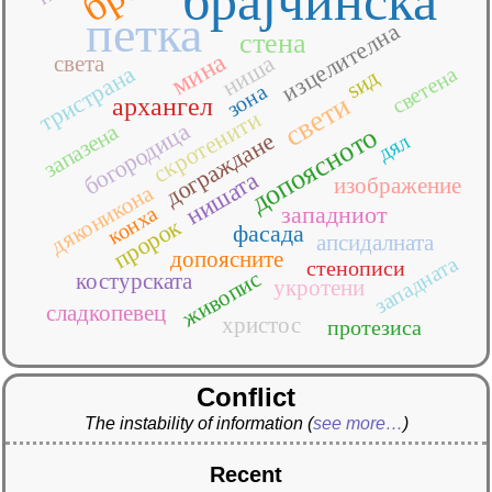
брајчинска
петка
изцелителна
стена
мина
ниша
света
тристрана
светена
ѕид
зона
свети
архангел
скротенити
богородица
запазена
допоясното
дограждане
дял
нишата
изображение
дяконикона
западниот
конха
пророк
фасада
апсидалната
допоясните
западната
стенописи
живопис
костурската
укротени
сладкопевец
христос
протезиса
Conflict
The instability of information
(
see more…
)
Recent