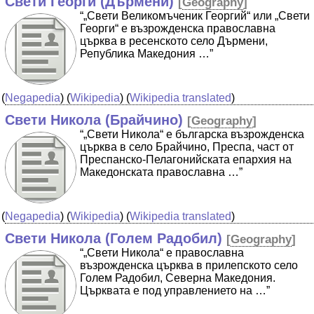
Свети Георги (Дърмени)
[
Geography
]
“„Свети Великомъченик Георгий“ или „Свети
Георги“ е възрожденска православна
църква в ресенското село Дърмени,
Република Македония …”
(
Negapedia
) (
Wikipedia
) (
Wikipedia translated
)
Свети Никола (Брайчино)
[
Geography
]
“„Свети Никола“ е българска възрожденска
църква в село Брайчино, Преспа, част от
Преспанско-Пелагонийската епархия на
Македонската православна …”
(
Negapedia
) (
Wikipedia
) (
Wikipedia translated
)
Свети Никола (Голем Радобил)
[
Geography
]
“„Свети Никола“ е православна
възрожденска църква в прилепското село
Голем Радобил, Северна Македония.
Църквата е под управлението на …”