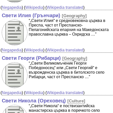
(
Negapedia
) (
Wikipedia
) (
Wikipedia translated
)
Свети Илия (Грънчари)
[
Geography
]
“„Свети Илия“ е средновековна църква в
Преспа, част от Преспанско-
Пелагонийската епархия на Македонската
православна църква – Охридска …”
(
Negapedia
) (
Wikipedia
) (
Wikipedia translated
)
Свети Георги (Рибарци)
[
Geography
]
“„Свети Великомъченик Георги
Победоносец“ или „Свети Георгий“ е
възрожденска църква в битолското село
Рибарци, част от Преспанско …”
(
Negapedia
) (
Wikipedia
) (
Wikipedia translated
)
Свети Никола (Ореховец)
[
Culture
]
“„Свети Никола“ е поствизантийска
манастирска църква в поречкото село