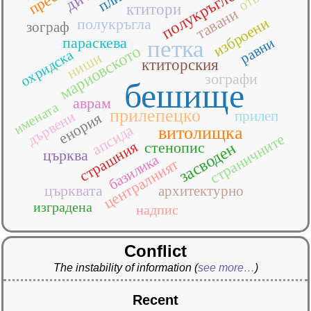
полукръгло
ктитори
тавани
изброени
полукръгла
зограф
параскева
равни
петка
мариовското
охридска
ниши
ктиторския
зографи
бешище
аврам
имената
прилепецко
прилеп
дървени
енория
апсида
витолищка
страничните
страшния
стенопис
засводен
църква
базилика
централният
църквата
архитектурно
изградена
надпис
Conflict
The instability of information
(
see more…
)
Recent