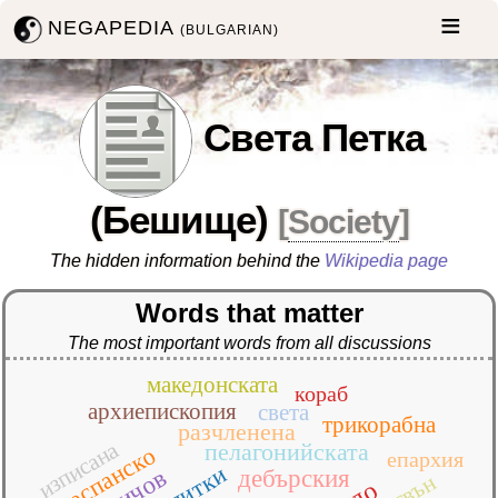
NEGAPEDIA
(BULGARIAN)
Света Петка
(Бешище)
[
Society
]
The hidden information behind the
Wikipedia page
Words that matter
The most important words from all discussions
македонската
кораб
архиепископия
света
трикорабна
разчленена
изписана
пелагонийската
преспанско
епархия
плитки
дичов
дебърския
отвън