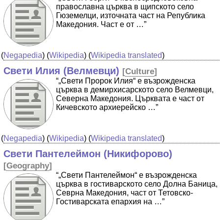
православна църква в щипското село
Гюземелци, източната част на Република
Македония. Част е от …”
(
Negapedia
) (
Wikipedia
) (
Wikipedia translated
)
Свети Илия (Велмевци)
[
Culture
]
“„Свети Пророк Илия“ е възрожденска
църква в демирхисарското село Велмевци,
Северна Македония. Църквата е част от
Кичевското архиерейско …”
(
Negapedia
) (
Wikipedia
) (
Wikipedia translated
)
Свети Пантелеймон (Никифорово)
[
Geography
]
“„Свети Пантелеймон“ е възрожденска
църква в гостиварското село Долна Баница,
Севрна Македония, част от Тетовско-
Гостиварската епархия на …”