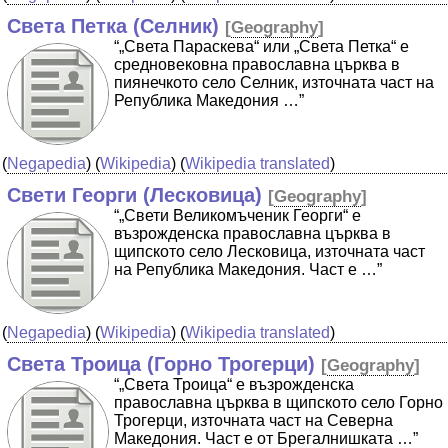
Света Петка (Селник)
[
Geography
]
“„Света Параскева“ или „Света Петка“ е
средновековна православна църква в
пиянечкото село Селник, източната част на
Република Македония …”
(
Negapedia
) (
Wikipedia
) (
Wikipedia translated
)
Свети Георги (Лесковица)
[
Geography
]
“„Свети Великомъченик Георги“ е
възрожденска православна църква в
щипското село Лесковица, източната част
на Република Македония. Част е …”
(
Negapedia
) (
Wikipedia
) (
Wikipedia translated
)
Света Троица (Горно Трогерци)
[
Geography
]
“„Света Троица“ е възрожденска
православна църква в щипското село Горно
Трогерци, източната част на Северна
Македония. Част е от Брегалнишката …”