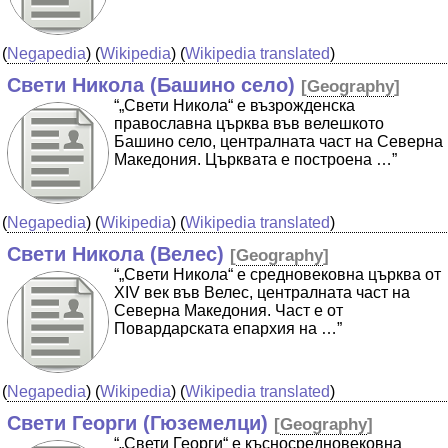
(
Negapedia
) (
Wikipedia
) (
Wikipedia translated
)
Свети Никола (Башино село)
[
Geography
]
“„Свети Никола“ е възрожденска
православна църква във велешкото
Башино село, централната част на Северна
Македония. Църквата е построена …”
(
Negapedia
) (
Wikipedia
) (
Wikipedia translated
)
Свети Никола (Велес)
[
Geography
]
“„Свети Никола“ е средновековна църква от
XIV век във Велес, централната част на
Северна Македония. Част е от
Повардарската епархия на …”
(
Negapedia
) (
Wikipedia
) (
Wikipedia translated
)
Свети Георги (Гюземелци)
[
Geography
]
“„Свети Георги“ е късносредновековна