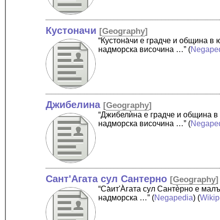
Кустоначи
[
Geography
]
“Кустона̀чи е градче и община 
надморска височина …”
(
Negape
Джибелина
[
Geography
]
“Джибелѝна е градче и община в
надморска височина …”
(
Negape
Сант'Агата сул Сантерно
[
Geography
]
“Cа̀ит'А̀гата сул Сантѐрно е ма
надморска …”
(
Negapedia
) (
Wikip