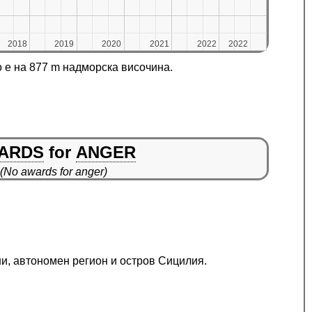
2018
2018
2019
2019
2020
2020
2021
2021
2022
2022
2022
2022
 е на 877 m надморска височина.
ARDS
for
ANGER
(No awards for anger)
ни, автономен регион и остров Сицилия.