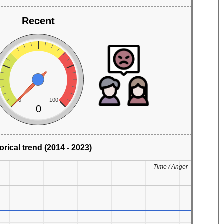
Recent
0
100
0
orical trend (2014 - 2023)
Time / Anger
Time / Anger