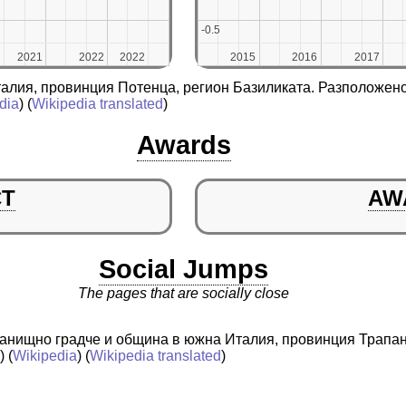
-0.5
-0.5
2021
2021
2022
2022
2022
2022
2015
2015
2016
2016
2017
2017
алия, провинция Потенца, регион Базиликата. Разположено
dia
) (
Wikipedia translated
)
Awards
CT
AW
Social Jumps
The pages that are socially close
истанищно градче и община в южна Италия, провинция Трапа
a
) (
Wikipedia
) (
Wikipedia translated
)