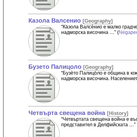
Казола Валсенио
[
Geography
]
“Ка̀зола Валсѐнио е малко град
надморска височина …”
(
Negape
Бузето Палицоло
[
Geography
]
“Бузѐто Палицо̀ло е община в ю
надморска височина. Население
Четвърта свещена война
[
History
]
“Четвъртата свещена война е въ
представител в Делфийската …”