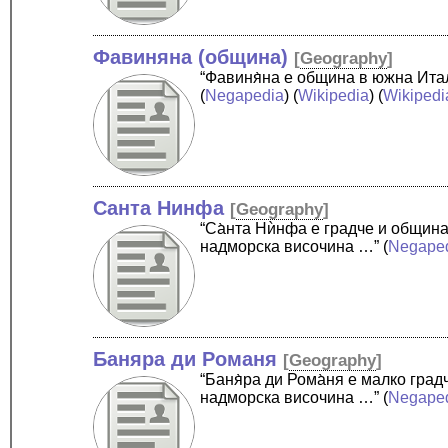
Фавиняна (община)
[
Geography
]
“Фавиня̀на е община в южна Ита
(
Negapedia
) (
Wikipedia
) (
Wikipedi
Санта Нинфа
[
Geography
]
“Са̀нта Нѝнфа е градче и общин
надморска височина …”
(
Negape
Баняра ди Романя
[
Geography
]
“Баня̀ра ди Рома̀ня е малко гр
надморска височина …”
(
Negape