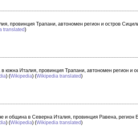
лия, провинция Трапани, автономен регион и остров Сицили
a translated
)
а в южна Италия, провинция Трапани, автономен регион и 
dia
) (
Wikipedia
) (
Wikipedia translated
)
адче и община в Северна Италия, провинция Равена, регион
dia
) (
Wikipedia
) (
Wikipedia translated
)