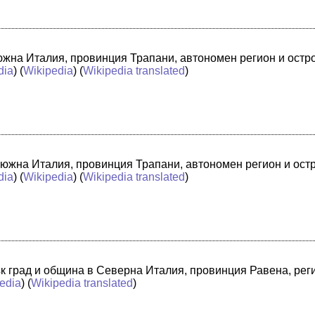
в южна Италия, провинция Трапани, автономен регион и ост
dia
) (
Wikipedia
) (
Wikipedia translated
)
 южна Италия, провинция Трапани, автономен регион и ост
dia
) (
Wikipedia
) (
Wikipedia translated
)
лък град и община в Северна Италия, провинция Равена, ре
edia
) (
Wikipedia translated
)