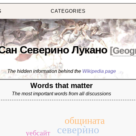
S
CATEGORIES
Сан Северино Лукано
[
Geog
The hidden information behind the
Wikipedia page
Words that matter
The most important words from all discussions
общината
северѝно
уебсайт