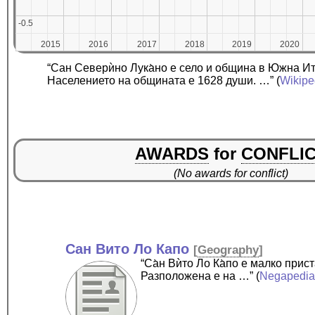
-0.5
-0.5
2015
2015
2016
2016
2017
2017
2018
2018
2019
2019
2020
2020
“Сан Северѝно Лука̀но е село и община в Южна Ит
Населението на общината е 1628 души. …”
(
Wikipe
AWARDS
for
CONFLI
(No awards for conflict)
Сан Вито Ло Капо
[
Geography
]
“Са̀н Вѝто Ло Ка̀по е малко пр
Разположена е на …”
(
Negapedi