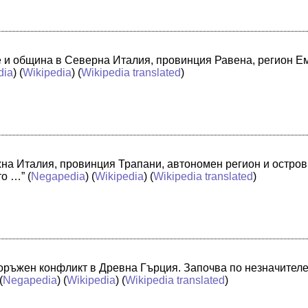
че и община в Северна Италия, провинция Равена, регион 
dia
) (
Wikipedia
) (
Wikipedia translated
)
жна Италия, провинция Трапани, автономен регион и остро
то …”
(
Negapedia
) (
Wikipedia
) (
Wikipedia translated
)
оръжен конфликт в Древна Гърция. Започва по незначителе
(
Negapedia
) (
Wikipedia
) (
Wikipedia translated
)