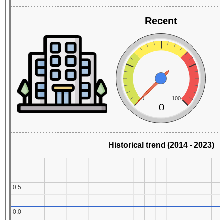
Recent
0
100
0
Historical trend (2014 - 2023)
0.5
0.5
0.0
0.0