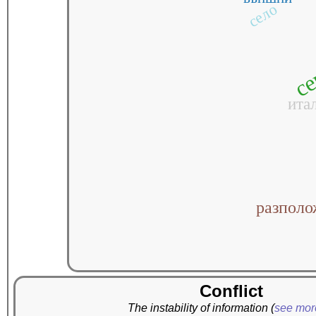
село
се
ита
разпол
Conflict
The instability of information
(
see mo