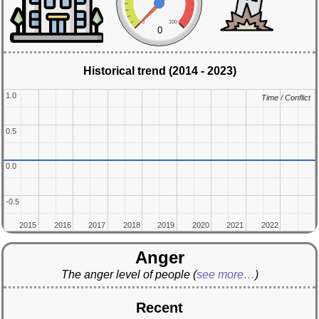
0
100
0
Historical trend (2014 - 2023)
1.0
1.0
Time / Conflict
Time / Conflict
0.5
0.5
0.0
0.0
-0.5
-0.5
2015
2015
2016
2016
2017
2017
2018
2018
2019
2019
2020
2020
2021
2021
2022
2022
Anger
The anger level of people
(
see more…
)
Recent