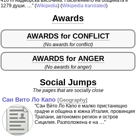
416 m надморска височина. Населението на общината е
1279 души. …”
(
Wikipedia
) (
Wikipedia translated
)
Awards
AWARDS
for
CONFLICT
(No awards for conflict)
AWARDS
for
ANGER
(No awards for anger)
Social Jumps
The pages that are socially close
Сан Вито Ло Капо
[
Geography
]
“Са̀н Вѝто Ло Ка̀по е малко пристанищно
градче и община в южна Италия, провинция
Трапани, автономен регион и остров
Сицилия. Разположена е на …”