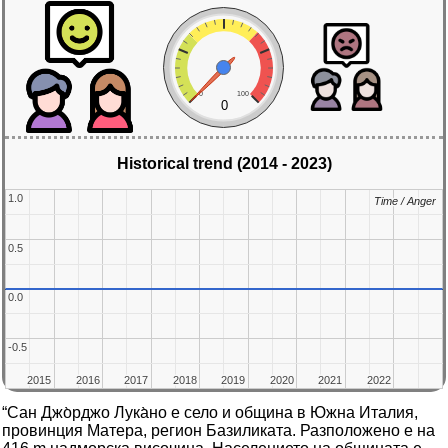
0
100
0
Historical trend (2014 - 2023)
1.0
1.0
Time / Anger
Time / Anger
0.5
0.5
0.0
0.0
-0.5
-0.5
2015
2015
2016
2016
2017
2017
2018
2018
2019
2019
2020
2020
2021
2021
2022
2022
“Сан Джо̀рджо Лука̀но е село и община в Южна Италия,
провинция Матера, регион Базиликата. Разположено е на