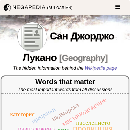
NEGAPEDIA
(BULGARIAN)
Сан Джорджо
Лукано
[
Geography
]
The hidden information behind the
Wikipedia page
Words that matter
The most important words from all discussions
местоположение
надморска
препратки
категория
населението
провинция
разположено
сан