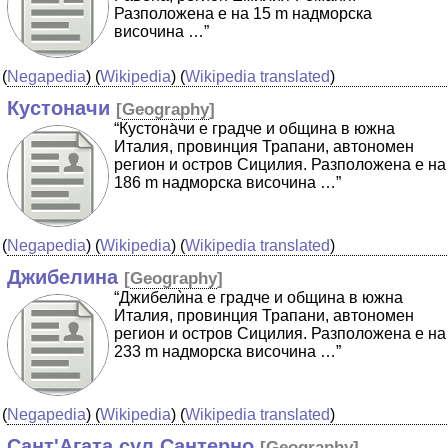
Разположена е на 15 m надморска
височина …”
(
Negapedia
) (
Wikipedia
) (
Wikipedia translated
)
Кустоначи
[
Geography
]
“Кустона̀чи е градче и община в южна
Италия, провинция Трапани, автономен
регион и остров Сицилия. Разположена е на
186 m надморска височина …”
(
Negapedia
) (
Wikipedia
) (
Wikipedia translated
)
Джибелина
[
Geography
]
“Джибелѝна е градче и община в южна
Италия, провинция Трапани, автономен
регион и остров Сицилия. Разположена е на
233 m надморска височина …”
(
Negapedia
) (
Wikipedia
) (
Wikipedia translated
)
Сант'Агата сул Сантерно
[
Geography
]