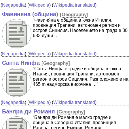
(
Negapedia
) (
Wikipedia
) (
Wikipedia translated
)
Фавиняна (община)
[
Geography
]
“Фавиня̀на е община в южна Италия,
провинция Трапани, автономен регион и
остров Сицилия. Населението на града е 30
683 души …”
(
Negapedia
) (
Wikipedia
) (
Wikipedia translated
)
Санта Нинфа
[
Geography
]
“Са̀нта Нѝнфа е градче и община в южна
Италия, провинция Трапани, автономен
регион и остров Сицилия. Разположено е на
465 m надморска височина …”
(
Negapedia
) (
Wikipedia
) (
Wikipedia translated
)
Баняра ди Романя
[
Geography
]
“Баня̀ра ди Рома̀ня е малко градче и
община в Северна Италия, провинция
Равена, регион Емилия-Романя.