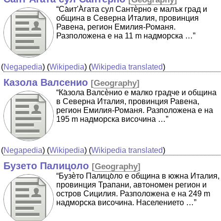
“Cа̀ит'А̀гата сул Сантѐрно е малък град и
община в Северна Италия, провинция
Равена, регион Емилия-Романя.
Разположена е на 11 m надморска …”
(
Negapedia
) (
Wikipedia
) (
Wikipedia translated
)
Казола Валсенио
[
Geography
]
“Ка̀зола Валсѐнио е малко градче и община
в Северна Италия, провинция Равена,
регион Емилия-Романя. Разположена е на
195 m надморска височина …”
(
Negapedia
) (
Wikipedia
) (
Wikipedia translated
)
Бузето Палицоло
[
Geography
]
“Бузѐто Палицо̀ло е община в южна Италия,
провинция Трапани, автономен регион и
остров Сицилия. Разположена е на 249 m
надморска височина. Населението …”