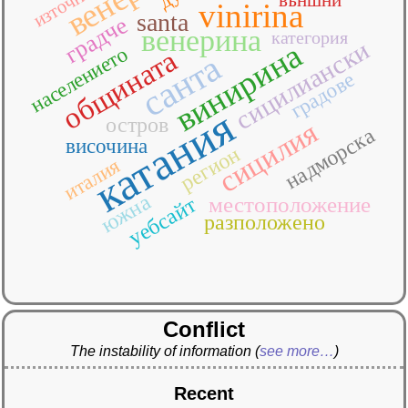
източници
vinirina
santa
градче
венерина
категория
сицилиански
винирина
населението
общината
санта
градове
катания
остров
сицилия
надморска
височина
регион
италия
южна
местоположение
уебсайт
разположено
Conflict
The instability of information
(
see more…
)
Recent