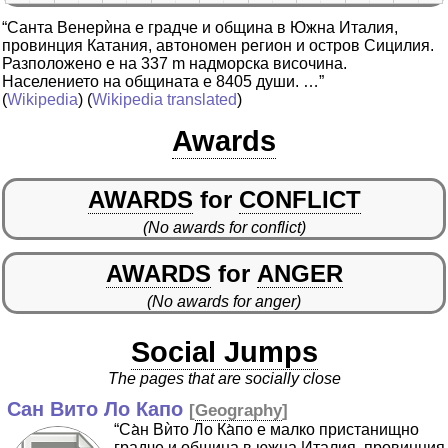
“Санта Венерѝна е градче и община в Южна Италия,
провинция Катания, автономен регион и остров Сицилия.
Разположено е на 337 m надморска височина.
Населението на общината е 8405 души. …”
(
Wikipedia
) (
Wikipedia translated
)
Awards
AWARDS
for
CONFLICT
(No awards for conflict)
AWARDS
for
ANGER
(No awards for anger)
Social Jumps
The pages that are socially close
Сан Вито Ло Капо
[
Geography
]
“Са̀н Вѝто Ло Ка̀по е малко пристанищно
градче и община в южна Италия, провинция