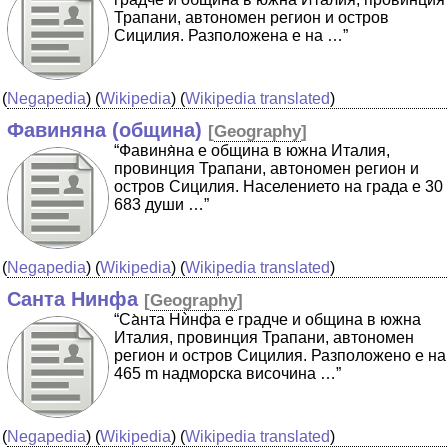
Трапани, автономен регион и остров
Сицилия. Разположена е на …”
(
Negapedia
) (
Wikipedia
) (
Wikipedia translated
)
Фавиняна (община)
[
Geography
]
“Фавиня̀на е община в южна Италия,
провинция Трапани, автономен регион и
остров Сицилия. Населението на града е 30
683 души …”
(
Negapedia
) (
Wikipedia
) (
Wikipedia translated
)
Санта Нинфа
[
Geography
]
“Са̀нта Нѝнфа е градче и община в южна
Италия, провинция Трапани, автономен
регион и остров Сицилия. Разположено е на
465 m надморска височина …”
(
Negapedia
) (
Wikipedia
) (
Wikipedia translated
)