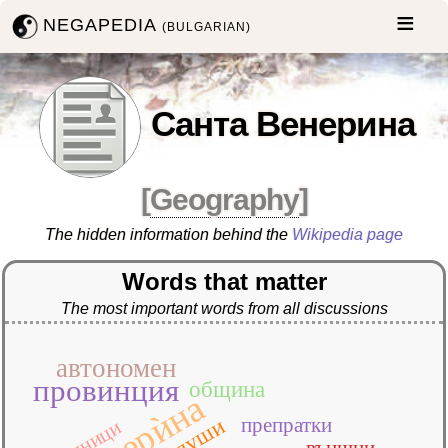
NEGAPEDIA
(BULGARIAN)
Санта Венерина
[
Geography
]
The hidden information behind the
Wikipedia page
Words that matter
The most important words from all discussions
автономен
провинция
община
венерѝна
препратки
души
външни