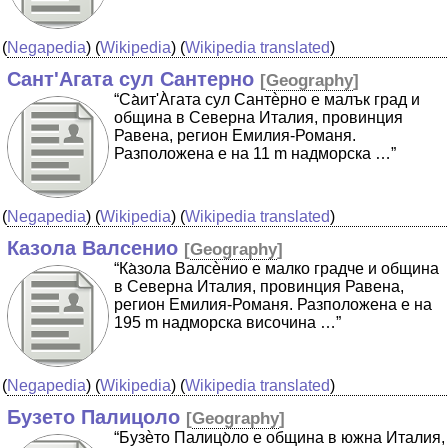
(
Negapedia
) (
Wikipedia
) (
Wikipedia translated
)
Сант'Агата сул Сантерно
[
Geography
]
“Cа̀ит'А̀гата сул Сантѐрно е малък град и
община в Северна Италия, провинция
Равена, регион Емилия-Романя.
Разположена е на 11 m надморска …”
(
Negapedia
) (
Wikipedia
) (
Wikipedia translated
)
Казола Валсенио
[
Geography
]
“Ка̀зола Валсѐнио е малко градче и община
в Северна Италия, провинция Равена,
регион Емилия-Романя. Разположена е на
195 m надморска височина …”
(
Negapedia
) (
Wikipedia
) (
Wikipedia translated
)
Бузето Палицоло
[
Geography
]
“Бузѐто Палицо̀ло е община в южна Италия,