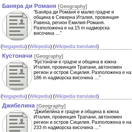
Баняра ди Романя
[
Geography
]
“Баня̀ра ди Рома̀ня е малко градче и
община в Северна Италия, провинция
Равена, регион Емилия-Романя.
Разположена е на 15 m надморска
височина …”
(
Negapedia
) (
Wikipedia
) (
Wikipedia translated
)
Кустоначи
[
Geography
]
“Кустона̀чи е градче и община в южна
Италия, провинция Трапани, автономен
регион и остров Сицилия. Разположена е на
186 m надморска височина …”
(
Negapedia
) (
Wikipedia
) (
Wikipedia translated
)
Джибелина
[
Geography
]
“Джибелѝна е градче и община в южна
Италия, провинция Трапани, автономен
регион и остров Сицилия. Разположена е на
233 m надморска височина …”