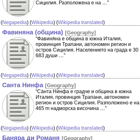
Сицилия. Разположена е на …”
(
Negapedia
) (
Wikipedia
) (
Wikipedia translated
)
Фавиняна (община)
[
Geography
]
“Фавиня̀на е община в южна Италия,
провинция Трапани, автономен регион и
остров Сицилия. Населението на града е 30
683 души …”
(
Negapedia
) (
Wikipedia
) (
Wikipedia translated
)
Санта Нинфа
[
Geography
]
“Са̀нта Нѝнфа е градче и община в южна
Италия, провинция Трапани, автономен
регион и остров Сицилия. Разположено е на
465 m надморска височина …”
(
Negapedia
) (
Wikipedia
) (
Wikipedia translated
)
Баняра ди Романя
[
Geography
]