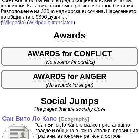
“Сант'А̀гата ли Батиа̀ти е град и община в Южна Италия,
провинция Катания, автономен регион и остров Сицилия.
Разположен е на 320 m надморска височина. Населението
на общината е 9396 души. …”
(
Wikipedia
) (
Wikipedia translated
)
Awards
AWARDS
for
CONFLICT
(No awards for conflict)
AWARDS
for
ANGER
(No awards for anger)
Social Jumps
The pages that are socially close
Сан Вито Ло Капо
[
Geography
]
“Са̀н Вѝто Ло Ка̀по е малко пристанищно
градче и община в южна Италия, провинция
Трапани, автономен регион и остров