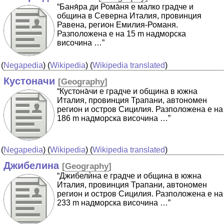
“Баня̀ра ди Рома̀ня е малко градче и
община в Северна Италия, провинция
Равена, регион Емилия-Романя.
Разположена е на 15 m надморска
височина …”
(
Negapedia
) (
Wikipedia
) (
Wikipedia translated
)
Кустоначи
[
Geography
]
“Кустона̀чи е градче и община в южна
Италия, провинция Трапани, автономен
регион и остров Сицилия. Разположена е на
186 m надморска височина …”
(
Negapedia
) (
Wikipedia
) (
Wikipedia translated
)
Джибелина
[
Geography
]
“Джибелѝна е градче и община в южна
Италия, провинция Трапани, автономен
регион и остров Сицилия. Разположена е на
233 m надморска височина …”