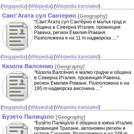
(
Negapedia
) (
Wikipedia
) (
Wikipedia translated
)
Сант'Агата сул Сантерно
[
Geography
]
“Cа̀ит'А̀гата сул Сантѐрно е малък град и
община в Северна Италия, провинция
Равена, регион Емилия-Романя.
Разположена е на 11 m надморска …”
(
Negapedia
) (
Wikipedia
) (
Wikipedia translated
)
Казола Валсенио
[
Geography
]
“Ка̀зола Валсѐнио е малко градче и община
в Северна Италия, провинция Равена,
регион Емилия-Романя. Разположена е на
195 m надморска височина …”
(
Negapedia
) (
Wikipedia
) (
Wikipedia translated
)
Бузето Палицоло
[
Geography
]
“Бузѐто Палицо̀ло е община в южна Италия,
провинция Трапани, автономен регион и
остров Сицилия. Разположена е на 249 m