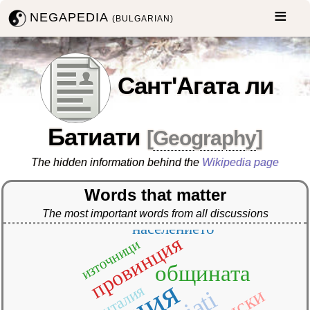
NEGAPEDIA
(BULGARIAN)
Сант'Агата ли
Батиати
[
Geography
]
The hidden information behind the
Wikipedia page
Words that matter
The most important words from all discussions
населението
провинция
източници
общината
италия