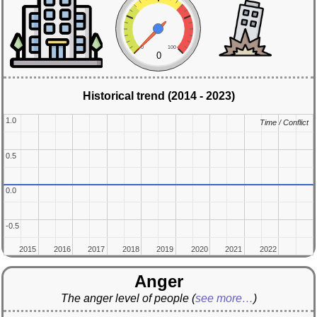
0
100
0
Historical trend (2014 - 2023)
1.0
1.0
Time / Conflict
Time / Conflict
0.5
0.5
0.0
0.0
-0.5
-0.5
2015
2015
2016
2016
2017
2017
2018
2018
2019
2019
2020
2020
2021
2021
2022
2022
Anger
The anger level of people
(
see more…
)